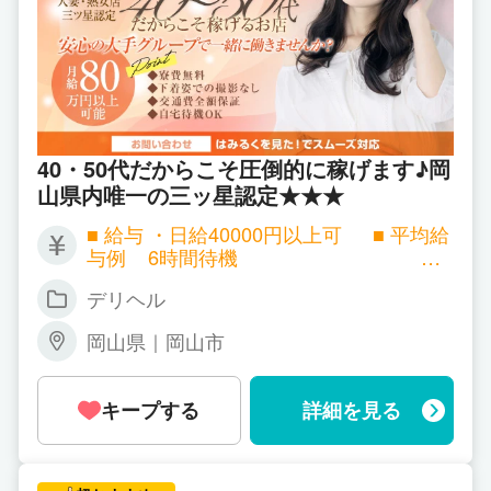
40・50代だからこそ圧倒的に稼げます♪岡
山県内唯一の三ッ星認定★★★
■ 給与 ・日給40000円以上可 ■ 平均給
与例 6時間待機 ・1
0000円～30000円以上
デリヘル
10時間待機
・20000円～50000円以上
岡山県｜岡山市
■ POINT ・月給8
0万以上稼ぐ女性も多数在籍 ・下着姿の
撮影はありません(妊娠線・傷跡が気にな
キープする
詳細を見る
りません) ・自宅待機もOK ・自走でのお
仕事OK(送迎も勿論可能です) ・雑費なし
・寮費無料・交通費全額保証 30代後半・
40代・50代だからこそ当店は稼げます。