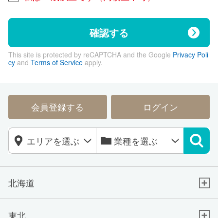
確認する
This site is protected by reCAPTCHA and the Google
Privacy Poli
cy
and
Terms of Service
apply.
会員登録する
ログイン
北海道
東北