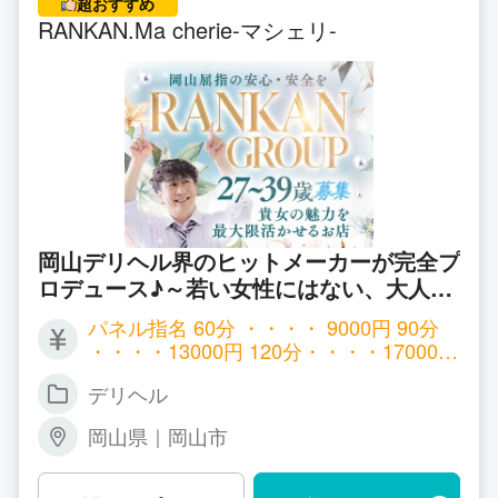
超おすすめ
圧倒的な集客力で昼夜問わず、安定した
RANKAN.Ma cherie-マシェリ-
お仕事量をお約束致します。
岡山デリヘル界のヒットメーカーが完全プ
ロデュース♪～若い女性にはない、大人の
魅力を活かせるお店～岡山一働きやす稼げ
パネル指名 60分 ・・・・ 9000円 90分
る〝お姉さん店〟アナタの『卒業』まで見
・・・・13000円 120分・・・・17000円
守りたい。
本指名 60分 ・・・・10000円 90分
デリヘル
・・・・14000円 120分・・・・18000円
岡山県｜岡山市