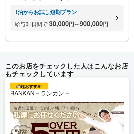
て、楽しくやりがいを持って働きたいと思う女性の
皆様、ぜひ「まりんちゃん」で新しいスタートを切
1泊からお試し短期プラン
りませんか。寮完備、託児代全額負担など、さまざ
30,000
900,000
給与31日間で
まなサポートもご用意しておりますので、気軽にお
円～
円
問い合わせください。24時間いつでも対応いたし
ますので、ご興味のある方は、顔写真付きの身分証
明書をご持参の上、お越しください。
皆様からのお問い合わせを心よりお待ちしておりま
このお店をチェックした人はこんなお店
す。
もチェックしています
超おすすめ
RANKAN－ランカン－