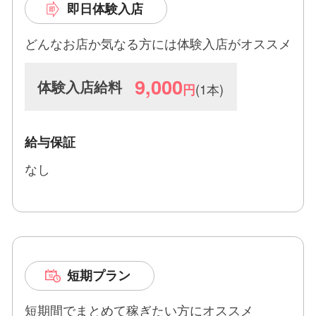
来ることもできますよ。自由出勤制で、完全日払
即日体験入店
い、交通費支給、送迎あり、無料駐車場完備と、働
く女性を全面的にサポートしております。
どんなお店か気なる方には体験入店がオススメ
さらに、岡山市内であれば自宅待機もOKですし、
9,000
体験入店給料
(1本)
円
未経験者から経験者、人妻・主婦、大学生、そして
タトゥーがある方まで、幅広く歓迎しております。
30代前半までの方を特に募集しておりますが、そ
給与保証
れ以上の年齢の方もまずはお話を聞かせてくださ
い。
なし
当店「まりんちゃん」は、落ち着いた雰囲気の中
で、安心・安全・安定をモットーにお仕事をしてい
ただけます。体型に自信がない方、男性講習が心配
な方もご安心ください。スタッフが全力でサポート
いたします。
短期プラン
お仕事とプライベートのオンオフをしっかりつけ
短期間でまとめて稼ぎたい方にオススメ