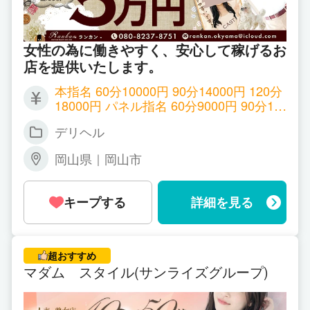
女性の為に働きやすく、安心して稼げるお
店を提供いたします。
本指名 60分10000円 90分14000円 120分
18000円 パネル指名 60分9000円 90分13
000円 120分17000円 ※自信がある方、他
デリヘル
店からの乗り換え、実績は必ず当店では
給与面で考慮させて頂きます！ 現在の給
岡山県｜岡山市
与に物足りなさを感じているのなら是非
一度ご連絡ください！
キープする
詳細を見る
超おすすめ
マダム スタイル(サンライズグループ)