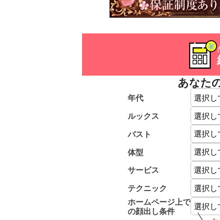
あなた
年代
ルックス
バスト
体型
サービス
テクニック
ホームページ上で
の顔出し条件