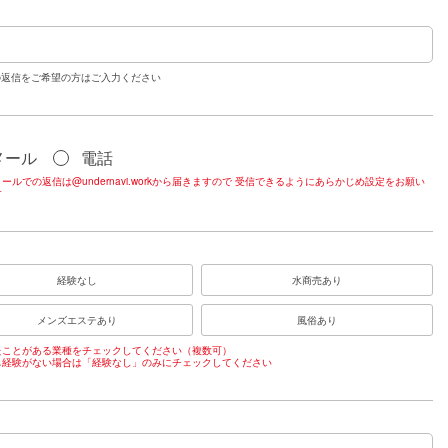
の返信をご希望の方はご入力ください
メール
電話
ールでの返信は@undernavi.workから届きますので 受信できるようにあらかじめ設定をお願い
す
経験なし
水商売あり
メンズエステあり
風俗あり
たことがある業種をチェックしてください（複数可）
も経験がない場合は「経験なし」のみにチェックしてください