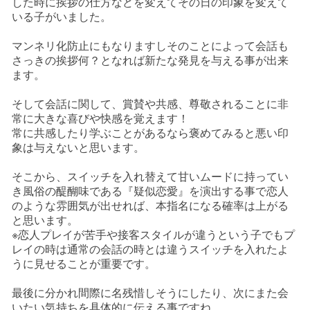
した時に挨拶の仕方などを変えてその日の印象を変えて
いる子がいました。
マンネリ化防止にもなりますしそのことによって会話も
さっきの挨拶何？となれば新たな発見を与える事が出来
ます。
そして会話に関して、賞賛や共感、尊敬されることに非
常に大きな喜びや快感を覚えます！
常に共感したり学ぶことがあるなら褒めてみると悪い印
象は与えないと思います。
そこから、スイッチを入れ替えて甘いムードに持ってい
き風俗の醍醐味である『疑似恋愛』を演出する事で恋人
のような雰囲気が出せれば、本指名になる確率は上がる
と思います。
※恋人プレイが苦手や接客スタイルが違うという子でもプ
レイの時は通常の会話の時とは違うスイッチを入れたよ
うに見せることが重要です。
最後に分かれ間際に名残惜しそうにしたり、次にまた会
いたい気持ちを具体的に伝える事ですね。