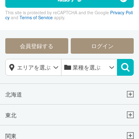
This site is protected by reCAPTCHA and the Google
Privacy Poli
cy
and
Terms of Service
apply.
会員登録する
ログイン
北海道
東北
関東