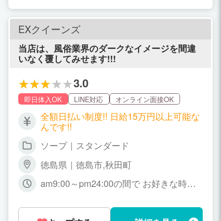
を合わせたお仕事をしましょう！ 昼職で
は男性、趣味で女装をしているという方
ももちろん大丈夫♪ 女装さんが好きな男
EXクイーンズ
性は徳島には大勢いますよ！ ③FTM、F
TX、ボーイッシュさん募集 トランスち
当店は、風俗業界のダークなイメージを間違
っくなアナタを募集しております☆ コス
いなく覆してみせます!!!
プレや男装がお好きな方も大歓迎です！
派手髪さんも大歓迎なので、ヴィジュア
3.0
ルバンドが好きな方、アニメやゲームが
好きな方 好きなものにもっとお金が使え
即日体入OK
LINE対応
オンライン面接OK
るようになりませんか？ ～～～～～ 店
舗運営スタッフも募集中！ デリバリー店
全額日払い制度!! 日給15万円以上可能な
舗運営スタッフ └ 電話応対、女性面接、
んです!!
店舗運営にかかわる業務全般 ◆20歳以
ソープ｜スタンダード
上～50代歓迎！学歴、職歴、年齢、特に
なし 真面目でヤル気のある方を歓迎！
徳島県｜徳島市,秋田町
勤務時間 ◆12:00～翌1:00の間休憩は自
由に取れます。 給与 ①月給３０万円ス
am9:00～pm24:00の間で お好きな時
タート＋利益歩合 日給８０００円～１
間・曜日でOK 月に何日でもOK 貴女の
００００円 休日 ◆週休1日（応相談）年
好きなタイミングで働けます♪
末年始休み ※基本的には自由です。