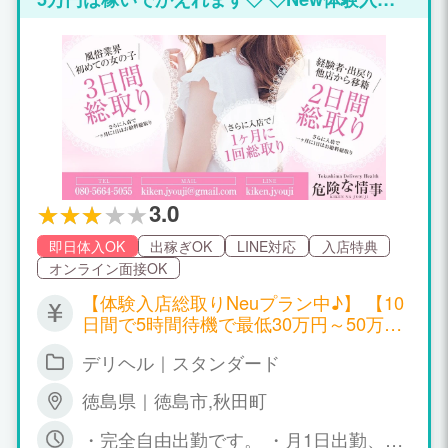
い。 そんなことは、カリスマでは心配無用！
総取りプラン◇ ◇嘘・偽りのない稼いで帰れ
応募や質問は超簡単！ラインでも応募してま
る金額です◇ 初めまして♪ 只今、情事では四
す！ カリスマは、あなたが思うほど敷居は高
国・関東・関西と都市・地方の全国から出稼
くありません！！ 稼げる新人特典待遇と給与
ぎ体験入店の女性の方々が求人情報を見て体
システムを用意！ スタッフが必ず出勤したく
験入店及び体験入店が終わってもまた出稼ぎ
なるような心地よい 環境を１番に心掛けてい
に来てくれてる状況です♪ 魅力的の事はもち
ることです！ アットホームで温かな優しいイ
ろん10日間で最低35万円～50万円は稼いで帰
メージで安心して悩まずに働いて頂けます！
れることと、細かい規約、罰金、引かれもの
★安心の保証制度も完備★ 気軽にお問い合わ
物などなく完全自由で伸び伸びと稼いで帰れ
せをっ♪ 電話が苦手な女の子は、SNS、メー
ると満足されて帰っていただいてます♫ 短
3.0
ルでのお問い合わせで大丈夫です♪ 出勤して
期・期間限定でも体験入店される女性の方を
も長時間待機、何時間も出勤したのに１～２
即日体入OK
出稼ぎOK
LINE対応
入店特典
是非お待ちしております。 只今期間限定で、
万円しか稼げない。 求人の内容と違うと言う
オンライン面接OK
お給料総取りキャンペーンをしていて稼げる
事は、ＪＦＯ ＧＲＯＵＰには存在しません。
金額は10日間で出勤時間にもよりますが平均
【体験入店総取りNeuプラン中♪】 【10
最低35万円～50万円平均に稼いで帰れます♪
日間で5時間待機で最低30万円～50万円
ここ最近では10日間体験入店が終わりまた数
正真正銘の稼いで帰れる金額です♪】 <<
日後に来られた女の子でタイミングがよく合
デリヘル｜スタンダード
風俗業界を初めての女の子体験入店シス
計20日間で70万円弱稼いで帰られました♫ 短
テム>> ◎風俗業界初めてのチャレンジ
期間で稼ぎたい方とかには絶対的な自信をも
徳島県｜徳島市,秋田町
希望の女性には超高収入♪ ◎10日間実質
って嘘・偽りなどはないです♪ 素人の方、経
最低5時間待機より30万円から50万円は
・完全自由出勤です。 ・月1日出勤、1
験者の方、両方に総取りプランをしています