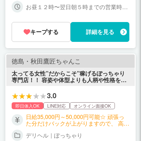
お昼１２時〜翌日朝５時までの営業時間
内の好きな時間をお選び下さい。 今日は
お仕事1本だけ、お昼のお仕事の後の数
時間、など働き方もご自身でお選び出来
キープする
詳細を見る
ますのでお気軽にご相談ください(^ ^)
徳島・秋田鷹匠ちゃんこ
太ってる女性”だからこそ”稼げるぽっちゃり
専門店！！ 容姿や体型よりも人柄や性格を重
要視しております！ 『笑顔』『やる気』が何
より大切です♪ 女の子が安心して働ける環境
3.0
や待遇をご用意しています 詳しい待遇につい
てはお気軽にお問合せください♩ 気になるこ
即日体入OK
LINE対応
オンライン面接OK
とや疑問点があれば、何でもお気軽にご連絡
日給35,000円～50,000円可能☆ 頑張っ
ください♪ スタッフ一同、ご応募お待ちして
た分だけバックが上がりますので、 高級
おります！
店並みのバックが貰えることも！ もちろ
デリヘル｜ぽっちゃり
ん、本指名料やオプション料はフルバッ