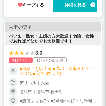
間だけ 出勤していただくことが可能です
キープする
詳細を見る
人妻の楽園
バツ１・熟女・主婦の方大歓迎！勿論、女性
であればどなたでも大歓迎です！
3.0
即日体入OK
オンライン面接OK
■日給４万以上可 ■高バック率５０%～
６０% ■完全日払い制
デリヘル｜人妻
徳島県｜徳島市,秋田町
■週何回でもOK ■24時間お好きな時間で
何時でもＯＫ