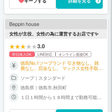
キープする
詳細を見る
Beppin house
女性が主役、女性の為に運営するお店です✨
3.0
即日体入OK
LINE対応
オンライン面接OK
徳島No.1ソープランド 引き物なし、雑
費なし、罰金なし。 マックス女性手取り
は １日￥１９２，０００- 単純計算１０
ソープ｜スタンダード
日で ￥１９２０，０００- ですね。 あく
までもマックスなので 平均１０万ほどで
徳島県｜徳島市,秋田町
す★ サイトの給与上限設定にて 正確な
数字が表記出来ていない場合もございま
１日１時間から１８時間まで勤務可能！
す 月１００万以下で表示される場合は
(営業時間6:00～24:00) 勤務日数にも決
お店へお電話頂ければ給与詳細をお知ら
まりはないので 働きたい日に働きたい時
せさせていただきます。