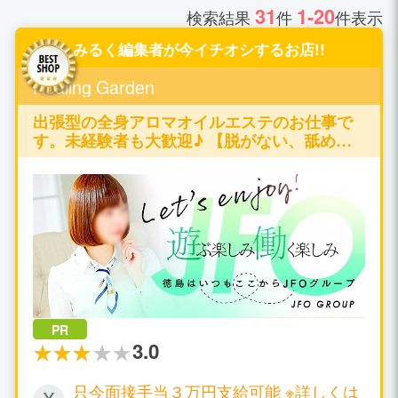
31
1-20
検索結果
件
件表示
みるく編集者が今イチオシするお店!!
Healing Garden
出張型の全身アロマオイルエステのお仕事で
す。未経験者も大歓迎♪ 【脱がない、舐めな
い、触られない】の仕事が可能です♪
PR
3.0
只今面接手当３万円支給可能 ※詳しくは