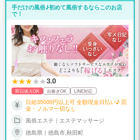
手だけの風俗♪初めて風俗するならこのお店
で！
3.0
即日体入OK
出稼ぎOK
LINE対応
日給35000円以上可 全額現金日払い♪ 罰
金・ノルマ一切なし
風俗エステ｜エステマッサージ
徳島県｜徳島市,秋田町