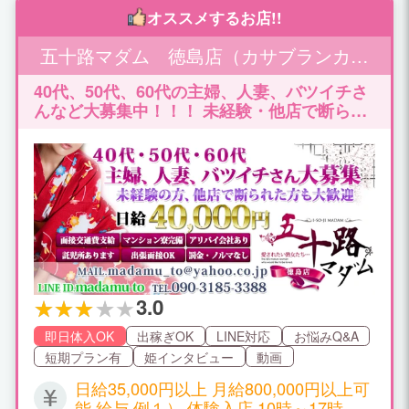
オススメするお店!!
五十路マダム 徳島店（カサブランカグ
ループ）
40代、50代、60代の主婦、人妻、バツイチさ
んなど大募集中！！！ 未経験・他店で断られ
た方も大歓迎です！
3.0
即日体入OK
出稼ぎOK
LINE対応
お悩みQ&A
短期プラン有
姫インタビュー
動画
日給35,000円以上 月給800,000円以上可
能 給与 例１） 体験入店 10時～17時（7