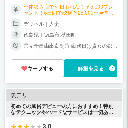
安」と思う方でも大丈夫！ 抜群の高待遇、働
☆体験入店で毎日もれなく￥5.000プレ
きやすい環境で貴女をバックアップ致しま
ゼント！5日間で総額￥25.000☆ ■体験
す！ お昼だけ・夜だけなど 貴方の空いている
入店最低保証 待機時間5時間で￥20.000
少しのお時間だけでＯＫ 熟女さん.バツイチさ
デリヘル｜人妻
保証（5日間で総額￥125.000） 待機時
ん.ｼﾝｸﾞﾙﾏｻﾞｰさん大歓迎！ ☆体験入店で毎日
間8時間で￥30.000保証（5日間で総額
もれなく￥5.000プレゼント！5日間で総額￥2
徳島県｜徳島市,秋田町
￥175.000） ■時給 60 分コース \ 8,000
5.000☆
～ 90 分コース \11,000～ 120分コース
◎完全自由出勤制◎ 勤務日は貴女の都合
\15,000～ 180分コース \21,000～ ※キャ
のよい時間でかまいません。 １日2～3
ンペーン等でも変動ありません！ ◎オプ
時間でもOKです♪ 月1回出勤などでもO
ション料-全額支給 ！ ◎指名料-￥1.000
Kです♪ お昼だけ・夜だけなど 営業時間
全額支給！
キープする
詳細を見る
のAM09:00～ﾗｽﾄでお好きな時間を選ん
でください♪ 自宅派遣無し、徳島市内の
ホテル派遣限定で安心です！
裏デリ
初めての風俗デビューの方におすすめ！特別
なテクニックやハードなサービスは一切あり
ません。
3.0