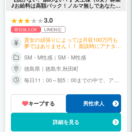
場合3日分のお給料全てお持ち帰れま
♪お給料は高額バック！ノルマ無しであなたの
す！！ ◎8日間体験入店の場合4日分の
自由な時間を尊重します。
お給料全てお持ち帰れます！！ ◎10日
3.0
間体験入店の場合5日分のお給料全てお
持ち帰れます！！ ◎12日間体験入店の
即日体入OK
LINE対応
場合6日分のお給料全てお持ち帰れま
す！！ ◎14日間体験入店の場合7日分の
貴女の頑張りによっては月収100万円も
お給料全てお持ち帰れます！！ ◎16日
夢ではありません！！ 面談時にアナタの
間体験入店の場合8日分のお給料全てお
ご希望の月収額を遠慮なくお聞かせ下さ
SM・M性感｜SM・M性感
持ち帰れます！！ ◎18日間体験入店の
いね♪ 目標が達成出来るよう、全力でサ
場合9日分のお給料全てお持ち帰れま
ポート致します☆ 【募集キャスト】 ①S
徳島県｜徳島市,秋田町
す！！ ◎20日間体験入店の場合10日分
女、女王様、痴女、の方 男性に触られる
のお給料全てお持ち帰れます！！ ◇お給
のが苦手な方、むしろ男嫌いの方も大募
毎日11：00～朝5：00までの中で、アナ
料システム ･60分・6000円～8000円 ･90
集☆ 他店で経験ある方も大歓迎です！
タのご希望に合せてお仕事可能です♪ 週
分・9000円～11000円 ･120分・12000円
男性をいじめるのが好き、責めるのが好
1日からでも大丈夫！ まずはお気軽にお
～14000円 ※まずは他店を回ってもらい
きな方は女王様向き♪ ぜひ当店でお仕事
問合せ下さいね(*^。^*)
最後でかまいませんのでお気軽にご連絡
してみてくださいね！ チャットレディも
キープする
男性求人
下さいませ。 ※まずはお問合せだけでも
募集中☆詳しくはお問い合わせください
お持ちいたしております。 ◎応募 お電
ね！ ②女装娘さん、ニューハーフさん
話でのお問い合わせ ↓↓↓ 080-6396-949
（性転換された方もOK！）募集 美しさ
詳細を見る
6 メールでのお問合せ ↓↓↓ mmm0812m
を保つためにはお金が必要。 趣味と実益
y@gmail.com