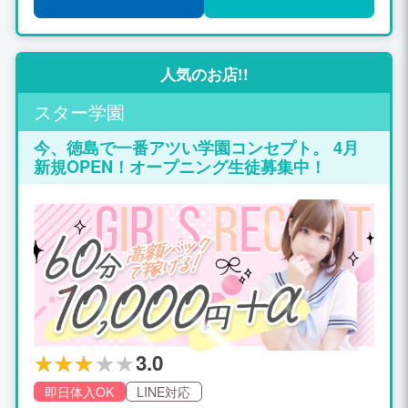
験入店10日間で持って帰れる金額は608
000円です♪ ※10日間でもって帰れる金
額は出勤時間にもよりますが最低35万円
万円～470000万円平均です！！ ≪経験
人気のお店!!
者・他店からの移転・出戻りの方の女の
子体験入店お給料システム≫ ◎経験者、
スター学園
出戻りの女の子にも超高収入♪ 『Newプ
今、徳島で一番アツい学園コンセプト。 4月
ラン↓↓↓』 体験入店10日間のうち、2日
新規OPEN！オープニング生徒募集中！
間はお給料は全額総取りとなっていま
す！ ◇体験入店10日間 (体験入店10日間
のうち、2日間はお給料は全額総取り) ◇
体験入店30日間 (入店30日間のうち、3
日間はお給料は全額総取り) ◇さらに入
店で一ヶ月に一回総取り！ (例6時間待機
の場合) 〇初日 (女の子取り
分) ・90分コース⇒21000円 ・60分コー
ス⇒15000円 ・120分コース⇒30000円
・120分コース⇒30000円 合計96000円
〇2日目 (女の子取り分)
3.0
・120分コース⇒30000円 ・60分コース
即日体入OK
LINE対応
⇒15000円 ・60分コース⇒15000円 ・1