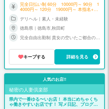
20分コース⇒30000円 合計90000円 ※10
完全日払い制 60分 10000円～ 90分 1
日間のうち2日間だけで総額お持ち帰り
4000円～ 120分 19000円～ 本指名+10
お給料は186000円です、残り8日間は6
00円 様々なイベントにて+10分のお仕事
時間待機として場合平均3万円として合
デリヘル｜素人・未経験
＝+1000円 その他各種手当あり！ ご希
計186000円＋240000円＝426000円 体験
望単価を教えてください 必ず辿らせて頂
入店10日間で持って帰れる金額は42600
徳島県｜徳島市,秋田町
きます！
0円です♪ ※10日間最低300000円～4700
完全自由出勤制 貴女の空いたご都合の良
00円平均です！！ ※体験入店日は連続で
いお時間での出勤ペースでお願い致しま
なくてま大丈夫です。 ※また中々出勤で
す！
きない・短い時間でしか出勤できない・
都合が中々あわない。色々貴女の為に最
キープする
詳細を見る
適で稼いで帰れるようなプランを一緒に
お話ししましょう♪ ※7日間、10日間の体
験入店が都合により難しい方なも1日間
プラン、3日間プラン、5日間プランと高
収入プランをご用意させていただいてい
人気のお店!!
ますので、まずはお気軽にお問合せだけ
でもお待ち致しております♪ ※お客様か
秘密の人妻倶楽部
ら頂く金額です ■60分コース └15000円
県内で一番ゆる〜いお店！ 本当にめちゃくち
■90分コース └21000円 ■120分コース └
ゃ働きやすいお店です！ 写メ日記、ブログ、
30000円 危険な情事では地元徳島・四