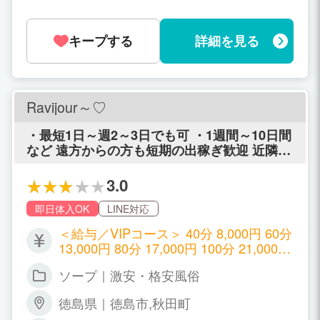
キープする
詳細を見る
Ravijour～♡
・最短1日～週2～3日でも可 ・1週間～10日間
など 遠方からの方も短期の出稼ぎ歓迎 近隣の
地元から通いでお仕事希望の方は 朝～夕方、
夕方～夜のシフト勤務可能
3.0
即日体入OK
LINE対応
＜給与／VIPコース＞ 40分 8,000円 60分
13,000円 80分 17,000円 100分 21,000円
※新人期間のバック 70分 15,000円 +指名
ソープ｜激安・格安風俗
料1,000円～3,000円 本指名はさらに+2,0
00円 ＜基本コース＞ 40分 6,000円 60分
徳島県｜徳島市,秋田町
11,000円 80分 15,000円 100分 19,000円