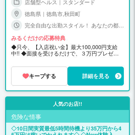
店舗型ヘルス｜スタンダード
徳島県｜徳島市,秋田町
完全自由な出勤スタイル！ あなたの都合
の良い時間に合わせちゃいます！
みるくだけの応募特典
◆只今、【入店祝い金】最大100,000円支給
中!! ◆面接を受けるだけで、３万円プレゼン
ト！ 四国風俗最高峰の収入を現実に！ 【ＪＦ
Ｏ ＧＲＯＵＰ】 カリスマブランド未経験育成
プログラムで稼げて スター候補生にもプロデ
キープする
詳細を見る
ュース！１０代～２０代だから稼げるポイン
トとコツがある！ ＪＦＯ GROUPの築き上げ
た実績と戦略で新人さんにＮｏ１の高額報酬
を実現！★ 何時でも気軽に質問Ｏｋ！！ SNS
求人 ＩＤ carisuma.jp 求人専用メールアドレ
人気のお店!!
ス carisuma0401@docomo.ne.jp 求人専用ダ
危険な情事
イアル 090-4970-7017 未経験だとキツイ厳
しい講習や罰則があったり 新人期間１月位だ
◇10日間実質最低5時間待機より35万円から4
け稼げてその後は、 マッタク。。。稼げな
5万円は稼いでかえれます◇ ◇New体験入店