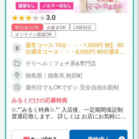
3.0
即日体入OK
出稼ぎOK
LINE対応
オンライン面接OK
通常コース 10分・・・1,000円 例】 60
分通常コース・・・6,000円 90分通常コ
ース・・・9,000円 120分通常コー
デリヘル｜フェチ系&専門店
ス・・・12,000円となっております 日
給・・・35,000円以上可 ※入店1週間は
徳島県｜徳島市,秋田町
最低保証(条件付き)もございますので
お気軽にご連絡くださいね★ ０９０－２
週何日でもOKです☆ 完全自由出勤制
８２１－５７４７ 猫みみまで
みるくだけの応募特典
✩.*˚みるく特典✩.*˚ 入店後、一定期間保証制
度適応致します。 詳しくは お店にお気軽にお
問い合わせくださいませ。