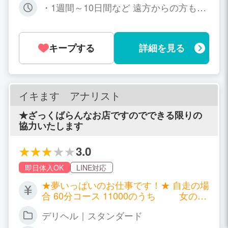
新人期間のバック 70分 13,000円 +指名
・1週間～10日間など 遠方からの方も短
料1,000円～3,000円 本指名はさらに+2,0
期の出稼ぎ歓迎 ・週1～2日など 地元か
00円 雑費はお仕事1本につき1,000円～
ら通いでお仕事する場合は、あなたが勤
務可能な日のみで可
キープする
詳細を見る
イキます アナリスト
★ざっくばらんなお店ですのでできる限りの
協力いたします
3.0
即日体入OK
LINE対応
★夢いっぱいのお仕事です！★ 自走の場
合 60分コース 11000のうち 女の子
給与7000 90分コース 16000のうち
デリヘル｜スタンダード
女の子給与10000 120分コース20000の
うち 女の子給与13000！ 150分コー