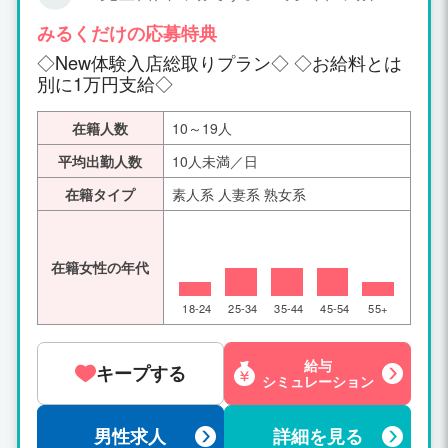
稼いでかえれます！！ ◎New入店で一ヶ
日数時間の出勤など自己申告制です。 ・
ので是非この機会に！！ 稼げる額が超高額と
月に一回総取り！！ 『Newプラン↓↓
お店からの出勤の強制、催促は一切あり
みるくだけの応募特典
なっていますので是非期間限定中に体験入店
↓』 ◇体験入店10日間 (体験入店10日間
ません。 ・主婦・OLさん・大学生・ニ
する、しないに関係なく一度お問合せだけで
◇New体験入店総取りプラン◇ ◇お給料とは
のうち、3日間はお給料は全額総取り) ◇
ートの方の午前中のみの出勤なども大歓
もお待ちしております♪ ※メールは中々きずか
別に1万円支給◇
入店30日間 (入店30日間のうち、4日間
迎です。 ・それぞれご自分の時間を有意
ない場合がありますので、LINE＆電話の方が
はお給料は全額総取り) ◇さらに入店で
義に使ってお仕事してください。
早いです。 本当に稼ぎたい方・急な出費・支
一ヶ月に一回総取り♪ (例6時間待機の場
在籍人数
10～19人
払い等が必要な女性を募集しています♪ 必要
合) 〇初日 (女の子取り分)
以上な収入を実感し、お持ち帰りくださいま
平均出勤人数
10人未満／日
・90分コース⇒21000円 ・60分コース⇒
せ。 日々多忙で女の子が足りてない状況です
15000円 ・120分コース⇒30000円 ・12
在籍タイプ
素人系 人妻系 熟女系
♫ 只今、期間限定で他店にはない嘘、偽りの
0分コース⇒30000円 合計96000円 〇2日
ない体験入店高収入を実感してくださいま
目 (女の子取り分) ・90分
せ。 まずはお気軽にお問い合わせだけでもお
コース⇒21000円 ・90分コース⇒21000
待ち致しております♫ きっと皆さんが不安に
在籍女性の年代
円 ・120分コース⇒30000円 合計72000
思うことは、高収入でお金は欲しいけど…私
円 〇3日目 (女の子取り
にもできるのかなぁ？ しかし、ちょっとだけ
18-24
25-34
35-44
45-54
55+
分) ・120分コース⇒30000円 ・60分コ
勇気を出して面接をされた後の女の子達は皆
ース⇒15000円 ・60分コース⇒15000円
さん口を揃えて… 「もっと早く問い合わせし
120分コース⇒30000円 合計90000円 ※1
給与
ておけば良かった」 …と必ず言って頂いてお
キープする
0日間のうち3日間だけで総額お持ち帰り
シミュレーション
りますので、メール・お電話から是非お問い
お給料は258000円です、残り7日間は5
合わせしてみてください。
時間待機として場合平均25000円として
男性求人
詳細を見る
合計258000円＋175000円＝433000円 体