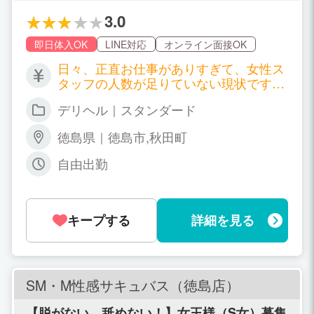
女性のみを募集していますので宜しくお願い
致します。
3.0
即日体入OK
LINE対応
オンライン面接OK
日々、正直お仕事がありすぎて、女性ス
タッフの人数が足りていない現状です…
本当に稼ぎたい女性や少し時間が空いた
デリヘル｜スタンダード
時に稼ぎたい女の子を募集していますの
で宜しくお願い致します。 当店の自信は
徳島県｜徳島市,秋田町
仕事の圧倒的な本数はあたりまえです
が、いやすさ、自由さ、自分自身さでい
自由出勤
られる環境に素でいられるアットホーム
的さです。 また只今体験入店された女性
全てにお給料お持ち帰りプランを期間限
定でさせていただいていますので勇気を
キープする
詳細を見る
もって気軽にお問合せだけでもお待ちし
ております。 「お給料お持ち帰りプラ
ン！！」 (例) ◎2日間体験入店の場合1
日分のお給料全てお持ち帰れます！！ ◎
SM・M性感サキュバス（徳島店）
4日間体験入店の場合2日分のお給料全て
お持ち帰れます！！ ◎6日間体験入店の
【脱がない、舐めない！】女王様（S女）募集