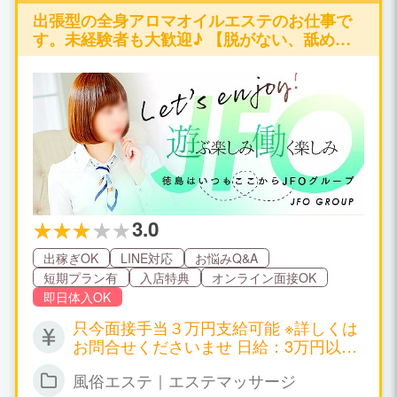
出張型の全身アロマオイルエステのお仕事で
す。未経験者も大歓迎♪ 【脱がない、舐めな
い、触られない】の仕事が可能です♪
3.0
出稼ぎOK
LINE対応
お悩みQ&A
短期プラン有
入店特典
オンライン面接OK
即日体入OK
只今面接手当３万円支給可能 ※詳しくは
お問合せくださいませ 日給：3万円以上
可能
風俗エステ｜エステマッサージ