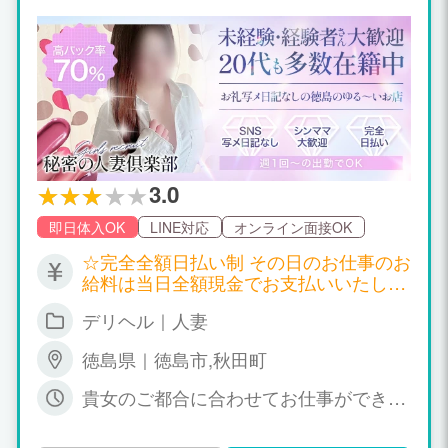
SMS取り扱い無し！ ストレスなくお仕事出来
国・関東・関西と都市・地方の全国から
ます。 気になる客層には自信あり！！ しかも
出稼ぎ＆体験入店の女性の方々が求人情
お仕事にも自信あります 問い合わせだけでも
報を見て体験入店及び体験入店が終わっ
大丈夫ですので 一度連絡してください。
てもまた出稼ぎに来てくれてる状況です
♪ 魅力的の事はもちろん10日間で最低30
万円～50万円は稼いで帰れることと、細
かい規約、罰金、引かれもの物などなく
完全自由で伸び伸びと稼いで帰れると満
足されて帰っていただいてます♫ 短期・
期間限定でも体験入店される女性の方を
3.0
是非お待ちしております。 只今期間限定
即日体入OK
LINE対応
オンライン面接OK
で、お給料総取りキャンペーンをしてい
て稼げる金額は10日間で出勤時間にもよ
☆完全全額日払い制 その日のお仕事のお
りますが平均最低35万円～50万円平均に
給料は当日全額現金でお支払いいたしま
稼いで帰れます♪ ここ最近では10日間体
す。 日給35,000円以上可 出勤状況によ
験入店が終わりまた数日後に来られた女
デリヘル｜人妻
り金額は変わる場合もございます。 詳し
の子でタイミングがよく合計20日間で75
くはお店に問い合わせください。
万円弱稼いで帰られました♫ 短期間で稼
徳島県｜徳島市,秋田町
ぎたい方とかには絶対的な自信をもって
貴女のご都合に合わせてお仕事ができま
嘘・偽りなく事実を記載させていただい
す。 シフト自由！ 完全自由出勤！！ １
てます♪ 素人の方、経験者の方、両方に
日１時間待機もOK！ 当日に急な休み大
総取りプランをしていますので是非この