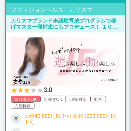
ファッションヘルス カリスマ
カリスマブランド未経験育成プログラムで稼
げてスター候補生にもプロデュース！ １０代
～２０代業界未経験だから稼げるポイントと
コツがある！ 築き上げた実績と戦略で新人さ
んにＮｏ１クラスの高額報酬を実現！★
3.0
即日体入OK
出稼ぎOK
LINE対応
動画
入店特典
日給40,000円以上可 月給1000,000円以
上可