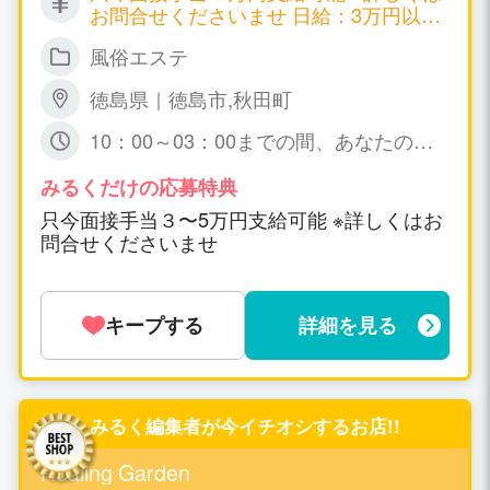
お問合せくださいませ 日給：3万円以上
可能
風俗エステ
徳島県｜徳島市,秋田町
10：00～03：00までの間、あなたの可
能な時間帯の 出勤で短時間でも大丈夫で
すょ☆ 特に、規定はありません。
みるくだけの応募特典
只今面接手当３〜5万円支給可能 ※詳しくはお
問合せくださいませ
キープする
詳細を見る
みるく編集者が今イチオシするお店!!
Healing Garden