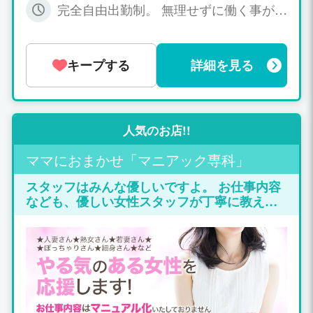
完全自由出勤制。 無理せずに働く事がで
きます!! ★週１日からでもＯＫ！ ★休日
を利用してお好きな時間でOK！！ ★短
期、長期OK！アルバイトも歓迎致して
キープする
詳細を見る
おります。 お気軽に相談下さいね♪
人気のお店!!
ママにおまかせ「マニアック専科」
スタッフはみんな優しいですよ。 お仕事内容
なども、優しい女性スタッフが丁寧に教えて
くれるので 初心者・未経験者でも心配は一切
いりません！