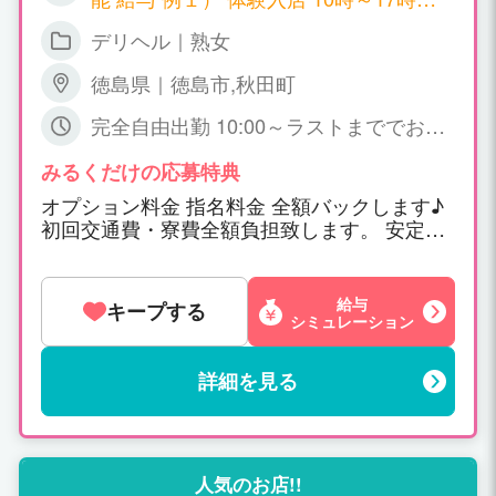
H） 25,000円 例２） 10時～17時 平日
デリヘル｜熟女
4～5日 出勤 325,000円/月（平均） 例
３） 10時～21時 週5日 出勤 95万円
徳島県｜徳島市,秋田町
完全自由出勤 10:00～ラストまででお好
きな時間に出勤して下さい♪
みるくだけの応募特典
オプション料金 指名料金 全額バックします♪
初回交通費・寮費全額負担致します。 安定し
た高収入を得たい方、幅広い人材を募集して
います。
給与
キープする
シミュレーション
詳細を見る
人気のお店!!