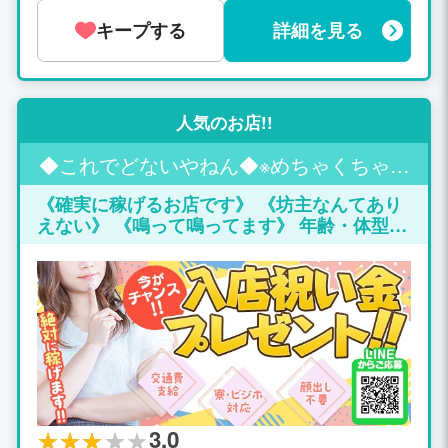
丈夫です！ １時間前に連絡条件で
機会に！！ 稼げる額が超高額となってい
キープする
詳細を見る
ますので是非期間限定中に体験入店す
る、しないに関係なく一度お問合せだけ
でもお待ちしております♪ また今までそ
こまで稼がなくても良いと言う体験姫も
過去いましたのでそう言う女性には本数
人気のお店!!
限定でお仕事をとることも大丈夫ですの
で♪ ※お問合せはメールは中々気ずかな
◆これでどないやねん◆※めちゃくちゃ安
い場合があります！LINE・電話は早いで
い店※
《確実に稼げるお店です》 《坊主なんてあり
す まずはお気軽にお問合せだけでもお待
えない》 《鳴って鳴ってます》 年齢・体型・
ち致しております♪ ※夜21時以降のお問
短期・県外･･･一切関係ありません！ 採用率9
合せは中々きずかない場合もありますの
9．9％ 本当に稼ぎたい女の子を緊急大募集し
でご了承くださいませ。 ※夜21時以降の
ています。 当店は、24時間営業の為たえず電
お問合せ電話番号は ↓↓↓ TEL090－447
話が鳴りまくり常態ですが女の子が全く足り
2－7812 ※朝7時より～21時までのお問
なくお客様にお断りする件数が毎日最低50本
合せは ↓↓↓ TEL 080-5664－5055 メー
～多い時だと150本位お断りしています
ル kiken.jyouji@gmail.com LineID kiken.j
（泣）・・・・ ごめんなさい少しオーバーに
youj
書きました（笑） だけど実際にお断りしてい
る数は本当に多いです どうか少しでもお断り
しなくて良いようにお力を貸してくださいm(.
3.0