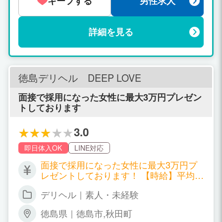
キープする
男性求人
詳細を見る
徳島デリヘル DEEP LOVE
面接で採用になった女性に最大3万円プレゼン
トしております
3.0
即日体入OK
LINE対応
面接で採用になった女性に最大3万円プ
レゼントしております！ 【時給】平均
11,000円～ 【日給】6万～12万円以上可
デリヘル｜素人・未経験
【入店ボーナス】20万円以上 【２泊3日
体験保証】25万円 ※当社の規定に基づき
徳島県｜徳島市,秋田町
ます