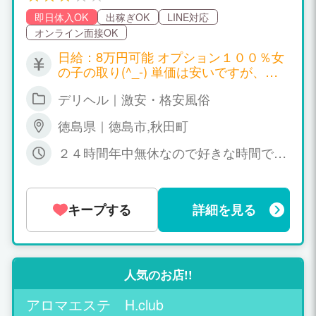
_.)m 本当に稼げますよ！ 他県からの住み込み
即日体入OK
出稼ぎOK
LINE対応
希望もＯＫです(^0_0^) 他店で良く最低保証
オンライン面接OK
とか言う話しを耳にしますが？当店では、そ
んな心配をする必要は、一切ございません(^_
日給：8万円可能 オプション１００％女
-) 実際に体験入店してもらえれば一目瞭然…
の子の取り(^_-) 単価は安いですが、間
(^_-) 何枚かの下着と何枚かの着替えだけ持っ
違いなく稼げます！ お客様に付く回数が
て来てくださいねぇ(^_-) もし当店に合わない
デリヘル｜激安・格安風俗
半端じゃ～ないから… それだけオプショ
と感じたら何時でも退店してくれても大丈夫
ンでも稼げます(^_-) お給料１００万円
です(^_-) 無理な引き止めは、しません(^_-)
徳島県｜徳島市,秋田町
以上も嘘全くウソじゃありません！実際
《くるもの こばまず さるもの おわず》
稼いでいます！ 【給与例】 ※指名料は自
２４時間年中無休なので好きな時間でO
が、当店経営者のもっとーう…です(^_-) 《ア
分で決められます Ａさん（基本コース）
Kです。
ットホームが一番》 《とっても暖かいお店で
60分 6,000円もらえます。 Bさん（基
す》 短期バイト感覚で良いので…じゃんじゃ
本コース+指名料3000円に設定） 60分
ん稼いでみて下さいねぇ(^_-)
9,000円もらえます。
キープする
詳細を見る
人気のお店!!
アロマエステ H.club