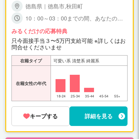
徳島県｜徳島市,秋田町
10：00～03：00までの間、あなたの可
能な時間帯の 出勤で短時間でも大丈夫で
すょ☆ 特に、規定はありません。
みるくだけの応募特典
只今面接手当３〜5万円支給可能 ※詳しくはお
問合せくださいませ
在籍タイプ
可愛い系 清楚系 綺麗系
在籍女性の年代
18-24
25-34
35-44
45-54
55+
キープする
詳細を見る