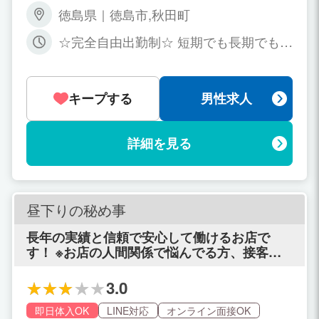
ク！ 60~70%のバック率になることもあ
徳島県｜徳島市,秋田町
ります！
☆完全自由出勤制☆ 短期でも長期でも大
歓迎です！ 職場や学校との掛け持ちO
K！ 水商売や風俗他店との掛け持ちもO
Kです！ ライフスタイルに合った無理の
キープする
男性求人
ない環境で、 プライベートとしっかり両
立できます♪
詳細を見る
昼下りの秘め事
長年の実績と信頼で安心して働けるお店で
す！ ※お店の人間関係で悩んでる方、接客で
悩んでる方 入店したけど事実と違うなどで
色々悩みがある方 一度、お問合せ下さい!! 月
3.0
に一回、週に一回出勤など貴女の都合の良い
ペースで働けます 「働きたいけどちょっと不
即日体入OK
LINE対応
オンライン面接OK