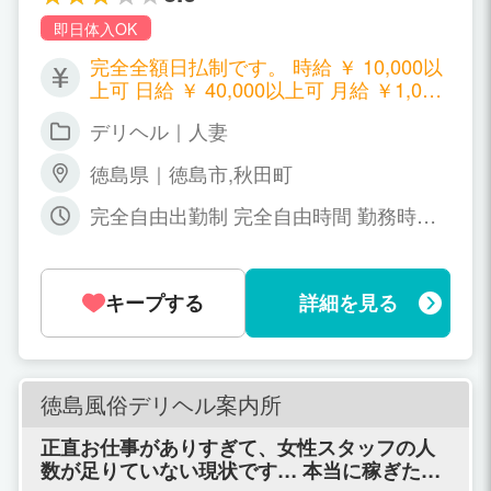
即日体入OK
完全全額日払制です。 時給 ￥ 10,000以
上可 日給 ￥ 40,000以上可 月給 ￥1,000,
000以上可 オプション 100％支給!! 雑
デリヘル｜人妻
費・諸経費等は引きません。 ノルマ・罰
金等一切ありません。
徳島県｜徳島市,秋田町
完全自由出勤制 完全自由時間 勤務時間
は２４時間いつでも大丈夫です。 完全自
由出勤ですので週一回、月一回でも結構
です。
キープする
詳細を見る
徳島風俗デリヘル案内所
正直お仕事がありすぎて、女性スタッフの人
数が足りていない現状です… 本当に稼ぎたい