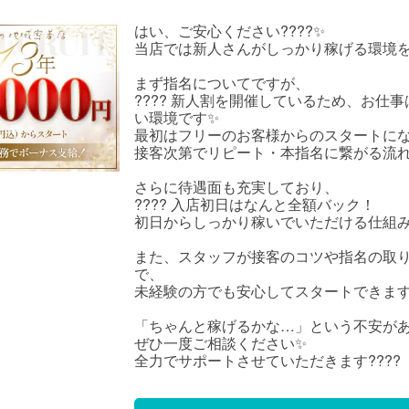
はい、ご安心ください????✨
当店では新人さんがしっかり稼げる環境
まず指名についてですが、
???? 新人割を開催しているため、お仕
い環境です✨
最初はフリーのお客様からのスタートに
接客次第でリピート・本指名に繋がる流れ
さらに待遇面も充実しており、
???? 入店初日はなんと全額バック！
初日からしっかり稼いでいただける仕組
また、スタッフが接客のコツや指名の取
で、
未経験の方でも安心してスタートできます?
「ちゃんと稼げるかな…」という不安が
ぜひ一度ご相談ください✨
全力でサポートさせていただきます????