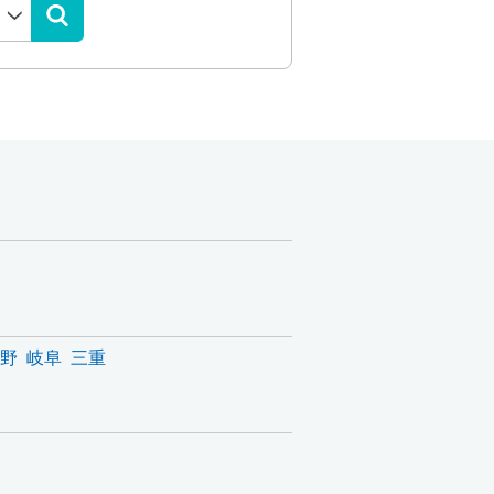
野
岐阜
三重