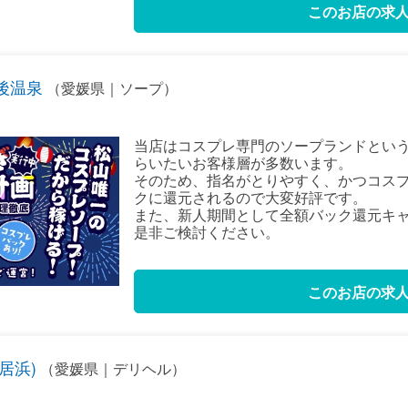
このお店の求
後温泉
（愛媛県｜ソープ）
当店はコスプレ専門のソープランドとい
らいたいお客様層が多数います。
そのため、指名がとりやすく、かつコス
クに還元されるので大変好評です。
また、新人期間として全額バック還元キ
是非ご検討ください。
このお店の求
新居浜)
（愛媛県｜デリヘル）