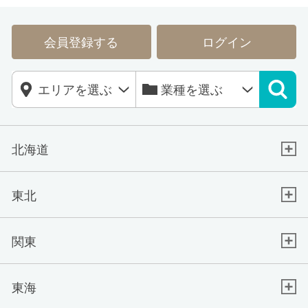
会員登録する
ログイン
北海道
東北
関東
東海