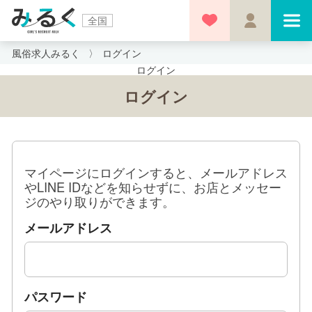
全国
風俗求人みるく
ログイン
ログイン
ログイン
マイページにログインすると、メールアドレス
やLINE IDなどを知らせずに、お店とメッセー
ジのやり取りができます。
メールアドレス
パスワード