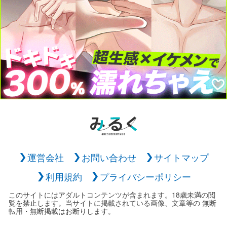
運営会社
お問い合わせ
サイトマップ
利用規約
プライバシーポリシー
このサイトにはアダルトコンテンツが含まれます。18歳未満の閲
覧を禁止します。当サイトに掲載されている画像、文章等の 無断
転用・無断掲載はお断りします。