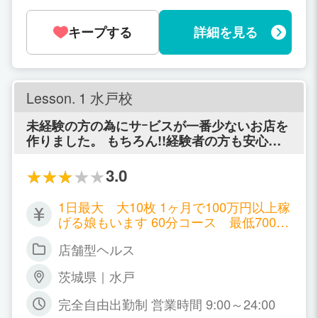
します。）
る心配はありませんのでご安心下さい。
キープする
詳細を見る
Lesson. 1 水戸校
未経験の方の為にサｰビスが一番少ないお店を
作りました。 もちろん!!経験者の方も安心し
て働けるお店です!! 極端な話し!!男性経験なく
ても大丈夫! 当校の方針はただ一つ! 【茨城1の
3.0
女の子のサｰビスが少ないお店!】 【キスがで
きればОK!!】 レッスンワンは茨城でとにかく
1日最大 大10枚 1ヶ月で100万円以上稼
一番サｰビスが少ないのに高収入が稼げる事を
げる娘もいます 60分コース 最低7000
約束します!! お店が学校!!楽しく、遊び感覚で
円～10000円 本指名バック・全額バック
お仕事ができるのは【レッスンワン】だけの
店舗型ヘルス
1500円
特典です!! 可愛い制服を各種取り揃えており
ます。 毎日コスプレ気分で働けますよ! 女子
茨城県｜水戸
校生をイメｰジしてお店作りをしておりますの
完全自由出勤制 営業時間 9:00～24:00
で、お客様が求めるのは、ただ一つ! 【制服】