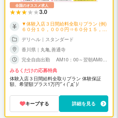
全国のオススメ求人
3.0
▼体験入店３日間給料全取りプラン (例)
６０分１０，０００円⇒６０分１５，０
００円 ▼日給５０，０００円～１００，
デリヘル｜スタンダード
０００円以上可 ▼月給１００万円以上可
▼時給１０，０００円～ ▼保証制度有り
香川県｜丸亀,善通寺
万が一、暇な場合も保証給が出ます。永
久保証。 日給５０，０００円～１００，
完全自由出勤 AM10：00～翌朝AM0
０００円保証可能！ ▼一日だけの体験入
6：00までで お好きな時間帯で勤務時間
店ＯＫ！(体験入店給料全取り期間あ
も女の子の自由です！
みるくだけの応募特典
り！) ▼オプション料金、チップ等は10
体験入店３日間給料全取りプラン 体験保証
0％女の子取り。
額、希望額プラス1万円''`ｨ (ﾟдﾟ)/
キープする
詳細を見る