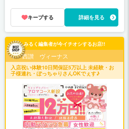
なんです。 実際に、制服をずっと着ていて欲
しいというお客様も多く来店されます。 なの
で、当店のお客様に向けたサｰビスは、制服と
キープする
詳細を見る
女の子の笑顔! ソフトサｰビスと言っていて
も、お店のサｰビスにアナル舐めや、即尺、指
舐め等が入っていたら… それは、お店にある
ものだから、いずれはやらなくてはならなく
なると思います。 でも、当店には、ほとんど
みるく編集者が今イチオシするお店!!
のサｰビスがない事をお客様に告知しておりま
す。 それでも、お客様はめちゃくちゃ来るん
中・西讃 ヴィーナス
です。
入店祝い体験10日間保証5万以上 未経験・お
子様連れ・ぽっちゃりさんOKでぇす♪