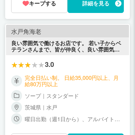
キープする
詳細を見る
水戸角海老
良い雰囲気で働けるお店です。 若い子からベ
テランさんまで、皆が仲良く、良い雰囲気で
働けるお店です。 車通勤OK、個室待機OK、
週1日の出勤でもOKです。
3.0
完全日払い制。 日給35,000円以上、月
給80万円以上
ソープ｜スタンダード
茨城県｜水戸
曜日出勤（週1日から）、アルバイト、
自由出勤 ※その他の勤務もお気軽に御相
談下さい。