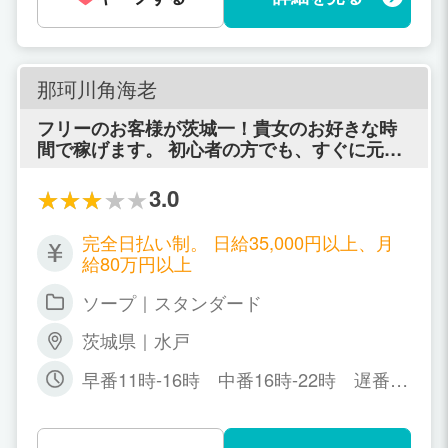
那珂川角海老
フリーのお客様が茨城一！貴女のお好きな時
間で稼げます。 初心者の方でも、すぐに元気
よく働いていただけます。 当店は自由出勤制
となっており、月に2～3日の出勤でもOKで
3.0
す。 他にもお客様のチェックOK、車通勤O
K、無料駐車場など、女の子が働きやすいポイ
完全日払い制。 日給35,000円以上、月
ントが沢山あります。
給80万円以上
ソープ｜スタンダード
茨城県｜水戸
早番11時-16時 中番16時-22時 遅番17
時-ラスト 週に1日から勤務OK！※勤務
時間は御相談に応じます。