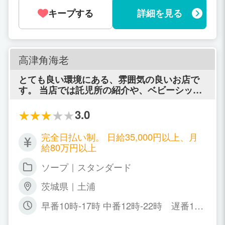
キープする
詳細を見る
高津角海老
とても良い環境にある、雰囲気の良いお店で
す。 当店では託児所の紹介や、ベビーシッタ
ー代わりもやってくれる女の子など、女の子
同士がお互いに助け合っていて、とても雰囲
3.0
気の良いお店です。 一般常識と秩序を持って
働いて戴ければ、とても良い仕事場です。
完全日払い制。 日給35,000円以上、月
給80万円以上
ソープ｜スタンダード
茨城県｜土浦
早番10時-17時 中番12時-22時 遅番17
時-ラスト※早番～遅番ともに勤務時間は