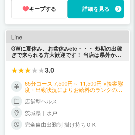
キープする
詳細を見る
Line
GWに夏休み、お盆休みetc・・・ 短期の出稼
ぎで来られる方大歓迎です！ 当店は県外から
短期で来られる方がとても多いんです。 その
まま水戸在住になられた方も結構いらっしゃ
3.0
います。 短期でも8時間で平均35,000円くら
いは確実に稼げます。 1日大7枚位稼げます。
65分コース 7,500円～ 11,500円 ※接客態
もちろんそれ以上も全然可能ですよ。 短期出
度・出勤状況によりお給料のランクの変
稼ぎの方にもマンション寮をご用意しており
動がございます。 ※マット手当・指名バ
ますので お気軽にご相談ください。 お店から
店舗型ヘルス
ック・＋バック・初指名バック等、別途
徒歩圏内24時間預けられる託児所と提携して
有り ◇雑費◇ クリーニング・薬品・タ
おります。 女性に安心してお仕事していただ
茨城県｜水戸
オルにかかる費用と致しまして、１日に
けるように大切なお子様にも安全で安心な環
1,000円～2,000円の雑費を女の子に協力
完全自由出勤制 掛け持ちＯＫ
境を提供しております。 お気軽にご相談くだ
して頂いております。 お給料から引かれ
さい。 （託児所代を最大50％まで当店が負担
る雑費に関しては、2,000円以上引かれ