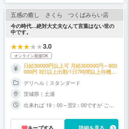
五感の癒し さくら つくばみらい店
今の時代…絶対大丈夫なんて言葉はない世の
中です。
3.0
オンライン面接OK
日給30000円以上可 月給300000円～800
000円 3日以上出勤/1日7時間以上待機に
て35000円以上可 出勤状況により金額は
デリヘル｜スタンダード
変わる場合もございます。詳しくはお店
に問い合わせください。
茨城県｜土浦
出来れば 19：00～翌2：00ですが ご都
合のをお伝え下さい。
キープする
詳細を見る