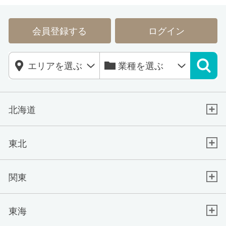
会員登録する
ログイン
北海道
東北
関東
東海