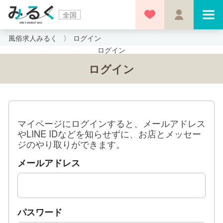
全国
風俗求人みるく
ログイン
ログイン
ログイン
マイページにログインすると、メールアドレス
やLINE IDなどを知らせずに、お店とメッセー
ジのやり取りができます。
メールアドレス
パスワード