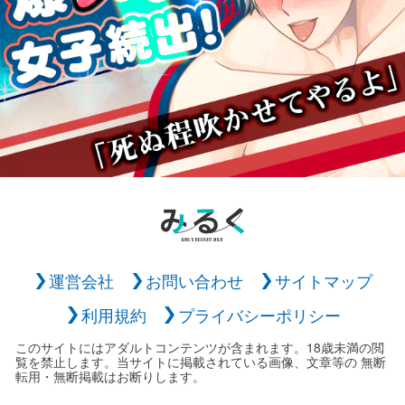
運営会社
お問い合わせ
サイトマップ
利用規約
プライバシーポリシー
このサイトにはアダルトコンテンツが含まれます。18歳未満の閲
覧を禁止します。当サイトに掲載されている画像、文章等の 無断
転用・無断掲載はお断りします。