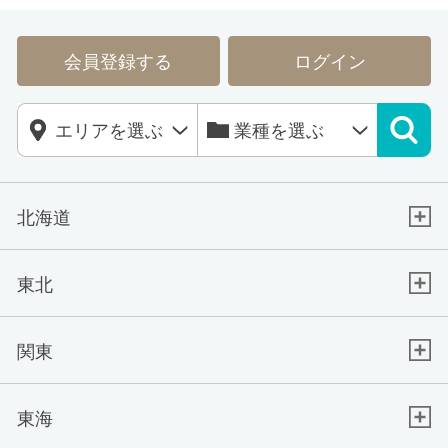
会員登録する
ログイン
北海道
東北
関東
東海