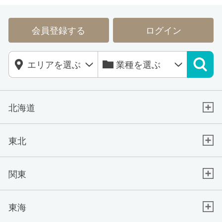
会員登録する
ログイン
北海道
東北
関東
東海