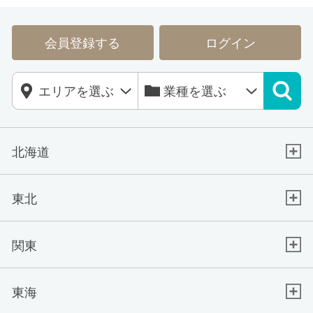
会員登録する
ログイン
北海道
東北
関東
東海