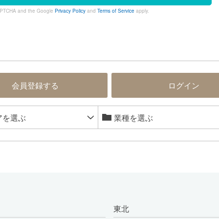
eCAPTCHA and the Google
Privacy Policy
and
Terms of Service
apply.
会員登録する
ログイン
東北