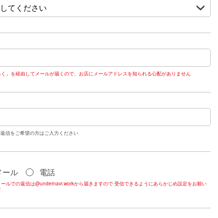
るく」を経由してメールが届くので、お店にメールアドレスを知られる心配がありません
の返信をご希望の方はご入力ください
メール
電話
ールでの返信は@undernavi.workから届きますので 受信できるようにあらかじめ設定をお願い
す