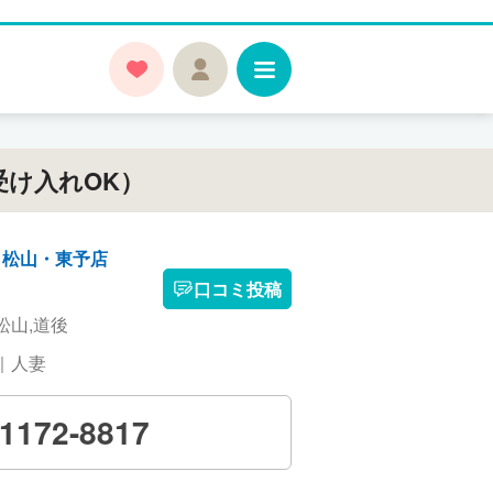
受け入れOK）
・松山・東予店
口コミ投稿
松山,道後
｜人妻
-1172-8817