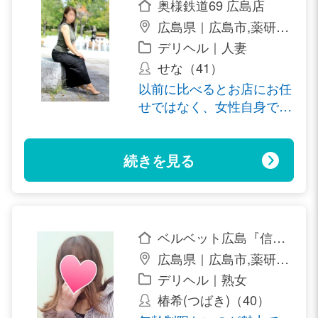
奥様鉄道69 広島店
広島県｜広島市,薬研堀,
流川
デリヘル｜人妻
せな（41）
以前に比べるとお店にお任
せではなく、女性自身でア
ピールするなどすることが
増えました。 ですがスト
続きを見る
イックに取り組んだ分は必
ずお給料がついてくると思
います。 店長さんやスタ
ッフさんは親切で親身にな
って一緒に考えてください
ベルベット広島『信頼
ます。 一度お話を聞かれ
の証ヴィーナスグルー
広島県｜広島市,薬研堀,
るだけでも良いかもしれま
プ』
流川
デリヘル｜熟女
せんね。
椿希(つばき)（40）