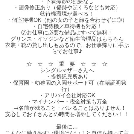
・下着撮影の強要なし
・画像修正あり（傷跡やほくろなども対応）
⑥待機環境が選べる！
・個室待機OK（他の女の子と顔を合わせずに◎）
・自宅待機／車待機も対応！
⑦お仕事に必要な備品はすべて無料！
グリンス・イソジンなど衛生管理品はもちろん
衣装・靴の貸し出しもあるので、お仕事帰りに手ぶ
らでお仕事♪
☆ ☆ ☆ 重 要 ☆ ☆ ☆
シングルマザーさんへ
・提携託児所あり
・保育園・幼稚園の入園サポート可（在籍証明発
行）
・アリバイ会社対応OK
・マイナンバー・税金対策も万全
→名前が残ること・バレることはありません！
安心してお子さんとの時間を増やしてください！！
最後に…
こんなに働きやすい環境はない！と自信を持って言