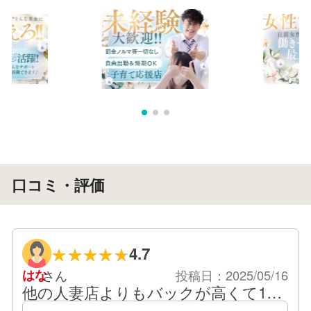
口コミ・評価
4.7
はな
さん
投稿日：2025/05/16
他の人妻店よりもバックが高くて1つ
のお仕事にモチベがあがり…