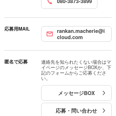
080-3873-3899
貴女の大切なモノを
一緒に大切にして参ります。
応募用MAIL
rankan.macherie@i
◆ 働きやすいお店であり続ける ◆
cloud.com
「稼げる環境」である事はもちろんですが、
「働きやすい環境」である事も同じくらい
大切だと当店では考えております。
匿名で応募
連絡先を知られたくない場合はマ
イページのメッセージBOXか、下
初めてのお店選びで不安な事も
記のフォームからご応募くださ
たくさんあると思います。
い。
その不安を一つ一つ解消できるよう
スタッフ一同全力でサポートさせて頂きます。
メッセージBOX
応募・問い合わせ