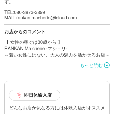
す。
TEL:080-3873-3899
MAIL:rankan.macherie@icloud.com
お店からのコメント
【 女性の稼ぐは30歳から 】
RANKAN Ma cherie -マシェリ-
～若い女性にはない、大人の魅力を活かせるお店～
もっと読む
RANKANグループで働きたいと思ってくれる女性
が
『 在籍キャストの年齢層が少し若い 』
とお店選びの候補から外れてしまうことに、
日々やるせない気持ちを抱いておりました…
即日体験入店
しかしこの度！
どんなお店か気なる方には体験入店がオススメ
28歳～39歳までの女性を対象にした