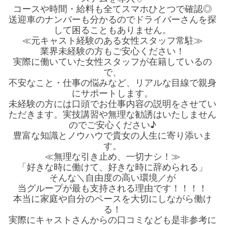
コースや時間・給料も全てスマホひとつで確認◎
送迎車のナンバーも分かるのでドライバーさんを探
して困ることもありません。
≪元キャスト経験のある女性スタッフ常駐≫
業界未経験の方もご安心ください！
実際に働いていた女性スタッフが在籍しているの
で、
不安なこと・仕事の悩みなど、リアルな目線で親身
にサポートします。
未経験の方には口頭でお仕事内容の説明をさせてい
ただきます。実技講習や無理な勧誘はいたしません
のでご安心ください♪
豊富な知識とノウハウで貴女の人生に寄り添いま
す。
≪無理な引き止め、一切ナシ！≫
「好きな時に働けて、好きな時に辞められる」
そんな＼自由度の高い環境／が
当グループが最も支持される理由です！！！！
本当に家庭や自分のペースを大切にしながら働け
る！
実際にキャストさんからの口コミなども是非参考に