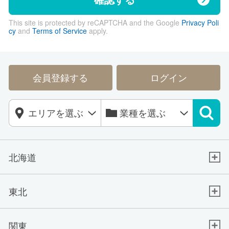
This site is protected by reCAPTCHA and the Google
Privacy Poli
cy
and
Terms of Service
apply.
会員登録する
ログイン
北海道
東北
関東