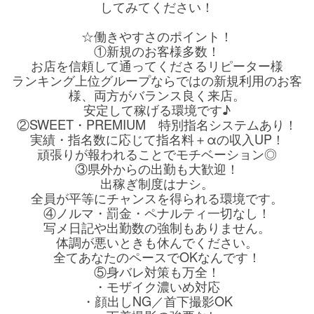
してみてください！
☆働きやすさのポイント！
①新規のお客様多数！
お店を信頼して通ってくださるリピーター様
ランキング上位グループならではの新規利用のお客
様、両方がバランス良く来店。
安定して稼げる環境です♪
②SWEET・PREMIUM 特別指名システムあり！
実績・指名数に応じて指名料＋αの収入UP！
頑張りが報われることでモチベーション◎
③県外からの出勤も大歓迎！
出稼ぎ制度はナシ。
全員が平等にチャンスを得られる環境です。
④ノルマ・罰金・ペナルティ一切なし！
写メ日記や出勤数の強制もありません。
体調が悪いときも休んでください。
全てあなたのペースでOKなんです！
⑤身バレ対策も万全！
・モザイク濃いめ対応
・顔出しNG／首下撮影OK