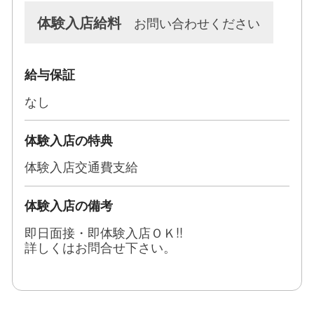
RANKAN Ma cherie-マシェリ-
体験入店給料
お問い合わせください
12/1 オープンが決定！！！！！
それに伴い、当店で働いてくれる女性を
給与保証
大・大・大募集しております☆
なし
『 人妻店はなんか違う 』
『 でも今あるお店は私には若いなあ 』
体験入店の特典
そんな声に応えられる時がやってきたのです。
体験入店交通費支給
しかも新店なので周りを気にせずに新たなスタート
体験入店の備考
も可能！
即日面接・即体験入店ＯＫ!!
詳しくはお問合せ下さい。
そしてこういったお仕事が初めての方にも安心して
頂けるように
元キャスト経験のある女性スタッフもおりますので
心配な事・不安な事等もすぐ対応させて頂きます♪