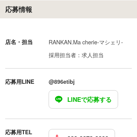
応募情報
お店選びで稼ぎ以外にも大事な事として
スタッフ・ドライバーとの人間関係も
店名・担当
RANKAN.Ma cherie-マシェリ-
とても大事だと考えています。
採用担当者：求人担当
当店では月1度全体ミーティングを行っており
女の子がより良い環境でお仕事ができるように
些細なことから改善をしていくよう努力していま
応募用LINE
@896etibj
す。
在籍してみて、もし不安なところや
LINEで応募する
お仕事にやりずらさを感じたり、
改善してほしいところが見つかった際は
お気軽にご相談ください♪
応募用TEL
当店は、貴女と