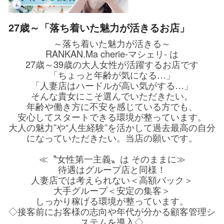
27歳～「落ち着いた魅力が活きるお店」
～落ち着いた魅力が活きる～
RANKAN.Ma cherie-マシェリ- は
27歳～39歳の大人女性が活躍するお店です
「ちょっと年齢が気になる…」
「人妻店はハードルが高い気がする…」
そんな貴女にこそ選んでいただきたい。
年齢や働き方に不安を感じている方でも、
安心してスタートできる環境が整っています。
大人の魅力”や“人生経験”を活かして過去最高の自分
になっていただきたい。当店の願いです。
≪〝女性第一主義〟は そのままに≫
待遇はグループ店と同様！
人妻店では考えられない＜高額バック＞
大手グループ＜安定の集客＞
しっかり稼げる環境が整っています。
◇接客前にお客様の志向や年代が分かる顧客管理シ
ステムを導入◇