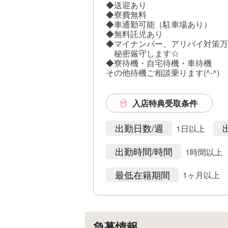
◆送迎あり
◆寮費無料
◆車通勤可能（駐車場あり）
◆無料託児あり
◆マイナンバー、アリバイ対策万
秘密厳守します☆
◆寮待機・自宅待機・車待機
その他待機ご相談乗ります(^-^)
入店特典受取条件
出勤日数/週
1日以上
出勤時間/時間
1時間以上
最低在籍期間
1ヶ月以上
急募情報