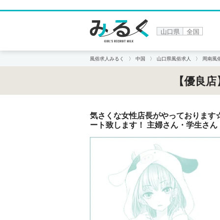
山口県
全国
風俗求人みるく
中国
山口県風俗求人
周南風
【優良店】
気さくな女性店長がやっております
ート致します！ 主婦さん・学生さん