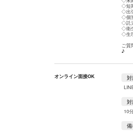
◇未
◇短
◇出
◇個
◇託
◇衛
◇生
ご質
♪
オンライン面接OK
対
LI
対
10
備