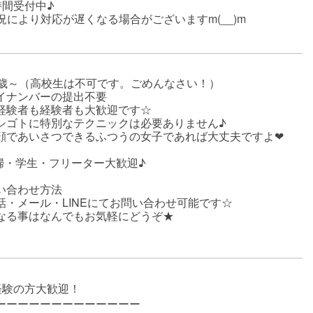
時間受付中♪
況により対応が遅くなる場合がございますm(__)m
8歳～（高校生は不可です。ごめんなさい！）
イナンバーの提出不要
経験者も経験者も大歓迎です☆
シゴトに特別なテクニックは必要ありません♪
であいさつできるふつうの女子であれば大丈夫ですよ❤
婦・学生・フリーター大歓迎♪
い合わせ方法
話・メール・LINEにてお問い合わせ可能です☆
なる事はなんでもお気軽にどうぞ★
経験の方大歓迎！
ーーーーーーーーーーーーー