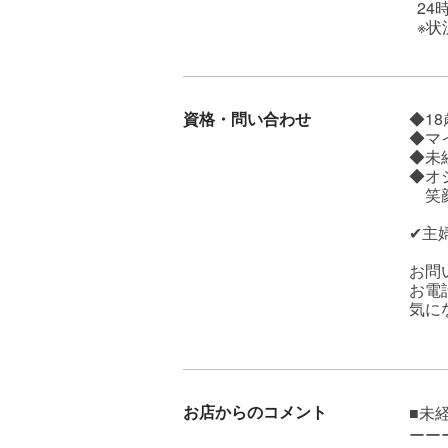
24
※状
資格・問い合わせ
◆1
◆マ
◆未
◆オ
笑顔
✔主
お問
お電
気に
お店からのコメント
■未
ーー