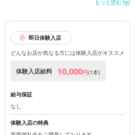
もっと読む
ースをご案内。
接客の流れや稼ぎ方まで丁寧にサポートするので、
業界未経験の方でも安心してスタートできます。
さらに、経験者の方や高収入を目指したい方には、
即日体験入店
M性感コースでしっかり稼げる環境もご用意。
頑張りや経験を正当に評価いたします。
どんなお店か気なる方には体験入店がオススメ
また、キャスト経験を活かして女の子を支える“女
10,000
体験入店給料
(1本)
円
性現場スタッフ”も募集中。
経験豊富な女性スタッフと一緒に、働きやすい環境
づくりを行っています。
給与保証
顔出しなし勤務OK・身バレ対策も徹底。
なし
「稼ぎたい」「環境を変えたい」そんな方は、ぜひ
一度ご相談ください。
体験入店の特典
面接謝礼金をご用意しております。