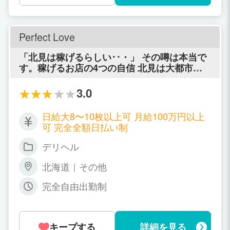
間内でご都合のよい時間 何時間でも希望
通り働けます。
Perfect Love
「北見は稼げるらしい･･・」 その噂は本当で
す。稼げるお店の4つの自信 北見は大都市に
比べて、非常に稼ぎやすい穴場スポットとし
て、今、注目を集め始めています。 実は、そ
3.0
の噂の元となっているのが当店です。 札幌や
旭川から当店に移籍した女の子が、地元に帰
日給大8〜10枚以上可 月給100万円以上
ったときに友達に話す「北見はスゴい！」 こ
可 完全全額日払い制
れが噂の元です。 お客様のニーズも高く、お
客様の質も良い、北見でダントツに集客して
デリヘル
いる当店には、働く貴女を応援できる4つの自
信があります。 ■満足がいくまで稼いで頂く
北海道｜その他
自信あり！ グループ内の広告代理店、マーケ
完全自由出勤制
ティングコンサルタントが総力を挙げて新人
さんをバックアップ！ ■寮・待機ルームの設
備に自信あり！ 完全個室待機・ＴＶ・家電・
食器・掃除用具に至るまで徹底的に満足でき
キープする
詳細を見る
る環境を提供！ 何も持たずに来ても明日から