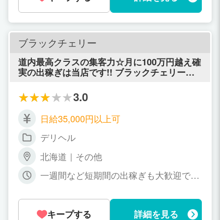
すぐに生活できます。 こちらで、寮・待機ル
ームの写真を公開しています。 ■安心して働
ける環境作りに自信あり！ 完全自由出勤、面
倒な人間関係も全くなし！ 働きたいときに働
ブラックチェリー
きたいだけ出勤してください。 ■あなたにぴ
ったりのお店を見つける自信あり！ 北見
道内最高クラスの集客力☆月に100万円越え確
初！！ 脱がない、触らせない、なめないの”３
実の出稼ぎは当店です!! ブラックチェリー
ない”で高収入も可能 ３０才以上の女性でも高
は、3年前にオープンして以来、地元の顧客様
収入が可能
を中心に地元で絶大な人気を誇る、中標津の
3.0
超人気デリバリーヘルス店です。 札幌や帯
広、函館、旭川と言った都市ではなく、中標
日給35,000円以上可
津という街だからこそ掴む事のできる最高の
稼ぎを手にしてみませんか？？ ■月100万円以
デリヘル
上稼げます■ 道内は稼げない。なんて思っ
て、諦めていませんか？？ そんな事はまった
北海道｜その他
くありません。 当店には、月に100万円以上
一週間など短期間の出稼ぎも大歓迎です
を稼ぐ事を夢ではない環境、顧客様数がそろ
☆ 完全自由出勤制 〔貴女の都合が良い
っています。 当店は、頑張れば、頑張るほど
日、貴女の都合が良い時間が勤務時間で
に自分の稼ぎに反映するお店です。 今、札幌
す！〕 営業時間12：00～翌2:00の中で
などの都市で仕事をされていて、稼ぎに満足
キープする
詳細を見る
好きな時間でお仕事をしてください！ 貴
できていない方、短期でもかまいません。 一