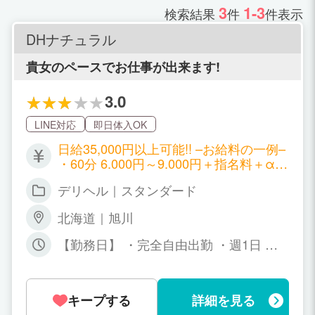
3
1-3
検索結果
件
件表示
DHナチュラル
貴女のペースでお仕事が出来ます!
3.0
LINE対応
即日体入OK
日給35,000円以上可能!! –お給料の一例–
・60分 6.000円～9.000円＋指名料＋α
・70分 7.000円～10.000円＋指名料＋α
デリヘル｜スタンダード
・90分 9.000円～12.000円＋指名料＋α
・120分 12.000円～16.000円＋指名料＋
北海道｜旭川
α ・180分 18.000円～23.000円＋指名料
＋α ・頑張れば頑張るほど高収入が可能
【勤務日】 ・完全自由出勤 ・週1日 ・
です♪
週末のみ ・月1.2回 ・毎日でも大丈夫!
出勤日は自由に決めて頂けます。 ※出勤
を強制するような事は一切ありません!
キープする
詳細を見る
【勤務時間】 11:00～AM 3:00までの時