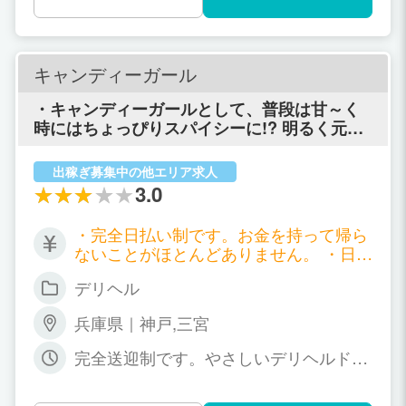
女のペースでお仕事をしてくださいね^^
度来ていただければ、道内でも最高峰の稼ぎ
をお約束いたします！ ■事前に、貴女の不安
を相談してください■ 知らない土地に行くの
が不安…。 本当に稼げるの…？ スタッフはど
キャンディーガール
んな人？ 出稼ぎというのは、やはり不安がつ
きものなのだと思います。 自分の知らない土
・キャンディーガールとして、普段は甘～く
地へ、どれくらい稼げるかもわからず、行っ
時にはちょっぴりスパイシーに!? 明るく元気
た先のお店のスタッフがどんな人なのかもわ
に働く神戸女性を大募集致します。
からない。 貴女の不安を事前にお店にご相談
出稼ぎ募集中の他エリア求人
ください！ 嘘偽りなど一切なく、できる限り
3.0
わかりやすくご説明させていただいた上、貴
女の不安を解消できるように頑張ります！ 勇
・完全日払い制です。お金を持って帰ら
気を出して相談してくれた貴女のために、全
ないことがほとんどありません。 ・日給
力で相談に乗らせていただきます^^ ■中標津
￥３５,０００-以上稼げます。努力次第
が稼げる理由■ 札幌などの都市は、デリバリ
デリヘル
で、月収\８００,０００-以上も可能で
ーヘルス店が無限に存在し、少ないお客様を
す。貴方のヤル気次第で
多くのお店で取り合っているというのが現状
兵庫県｜神戸,三宮
です。 8時間出勤して、2、3万円でも『稼げ
た気』になってしまうのだと思います。 中標
完全送迎制です。やさしいデリヘルドラ
津には、2、3店舗のデリバリーヘルス店しか
イバーが貴女の話を聞きながら安全に送
存在しないので、お客様の取り合いが存在し
迎致します。 ・働きたい時が貴女の出勤