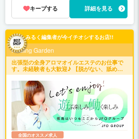
ません。 また、中標津には、北海道最東端の
日です。 24時間営業なので出勤時間も
キープする
詳細を見る
空港があり、一年中が出張や観光の方で盛り
自由です。 遊びに行く前、 お小遣いが
上がっている事も、当店の集客力がある大き
無くなったとき、いつでも出勤して稼ぎ
な理由です。 一度出稼ぎに来ていただけれ
に来て下さい。（自由出勤）
ば、また何度でも来たいと思ってもらえる自
信があります。 まずは、お気軽にお問い合わ
みるく編集者が今イチオシするお店!!
せください^^ ■交通費支給、寮費無料、お金
は必要ありません■ 貴女が負担するお金は一
Healing Garden
切ありません。 今すぐにでもお越しいただい
て、即日からお仕事をしていただくことがで
出張型の全身アロマオイルエステのお仕事で
きます！ 急にお金が必要になった方もご安心
す。未経験者も大歓迎♪ 【脱がない、舐めな
ください！ 即日入寮可能な寮をご用意してい
い、触られない】の仕事が可能です♪
ますし、荷物ひとつでお越しください^^ ■業
界経験豊富なスタッフの存在■ 当店は、業界
経験が10年以上にもなる、女の子第一主義の
店長を中心とした経験豊富なスタッフが独立
し、立ち上げたお店です。 アルバイトのドラ
イバーなどは、一切採用していません。 女の
子の気持ちを一番に考え、女の子を大切にす
ることのできるスタッフのみで運営していま
す。 ■お仕事内容は超ソフトサービス■ お仕事
全国のオススメ求人