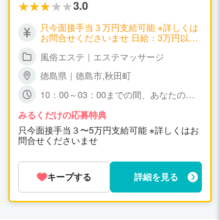
をしていて、難しい事は何ひとつありませ
3.0
ん。 業界未経験の方でも、簡単に覚える事が
できるサービスのみがお仕事の内容になりま
只今面接手当３万円支給可能 ※詳しくは
す。 できないサービス、苦手なサービスの強
お問合せくださいませ 日給：3万円以上
要は一切ありませんよ！ 貴女のできる限りの
可能
サービスを事前に教えてくださいね^^
風俗エステ｜エステマッサージ
徳島県｜徳島市,秋田町
10：00～03：00までの間、あなたの可
能な時間帯の 出勤で短時間でも大丈夫で
すょ☆ 特に、規定はありません。
みるくだけの応募特典
只今面接手当３〜5万円支給可能 ※詳しくはお
問合せくださいませ
キープする
詳細を見る