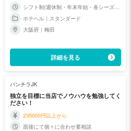
回昇給有) ③ドライバー：時給1,000円～
シフト制(週休制・年末年始・各シーズン
1,500円(社員雇用有) ④事務スタッフ・w
連休制度・リフレッシュ休暇あり)
ebデザイナー：正社員２２万円～３５万
ホテヘル｜スタンダード
円/アルバイト：時給800円～1.700円(昇
給有)
大阪府｜梅田
詳細を見る
パンチラJK
独立を目標に当店でノウハウを勉強してく
ださい！
235000円以上から
面接にて個々に合わせ要相談