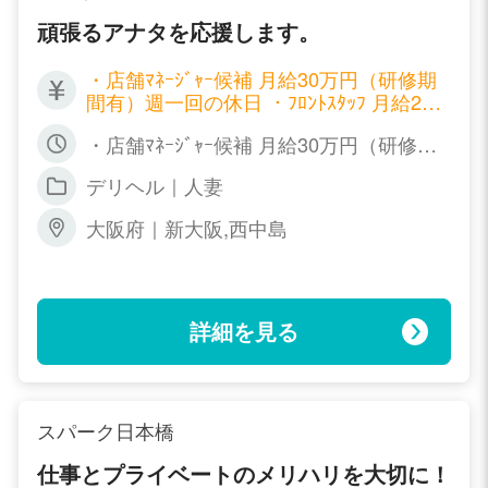
頑張るアナタを応援します。
・店舗ﾏﾈｰｼﾞｬｰ候補 月給30万円（研修期
間有）週一回の休日 ・ﾌﾛﾝﾄｽﾀｯﾌ 月給25
万円（研修期間有） 週一回の休日 ・WE
・店舗ﾏﾈｰｼﾞｬｰ候補 月給30万円（研修期
Bﾃﾞｻﾞｲﾅｰ 月給25万円 週一回の休日 ・
間有）週一回の休日 ・ﾌﾛﾝﾄｽﾀｯﾌ 月給25
送迎ﾄﾞﾗｲﾊﾞｰ 時給900円ｽﾀｰﾄ ｶﾞｿﾘﾝ代支給
デリヘル｜人妻
万円（研修期間有） 週一回の休日 ・WE
Bﾃﾞｻﾞｲﾅｰ 月給25万円 週一回の休日 ・
大阪府｜新大阪,西中島
送迎ﾄﾞﾗｲﾊﾞｰ 時給900円ｽﾀｰﾄ ｶﾞｿﾘﾝ代支給
詳細を見る
スパーク日本橋
仕事とプライベートのメリハリを大切に！