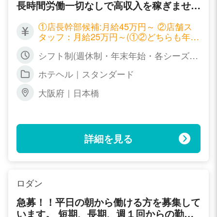
長時間労働一切なしで高収入を稼ぎません
か？
①店長幹部候補:月給45万円～ ②店舗ス
タッフ：月給25万円～(①②どちらも年２
回昇給有) ③ドライバー：時給1,000円～
シフト制(週休制・年末年始・各シーズン
1,500円(社員雇用有) ④事務スタッフ・w
連休制度・リフレッシュ休暇あり)
ebデザイナー：正社員２２万円～３５万
ホテヘル｜スタンダード
円/アルバイト：時給800円～1.700円(昇
給有)
大阪府｜日本橋
詳細を見る
ロダン
急募！！平日の朝から働ける方を募集して
います。 短期、長期、週１回からの勤務