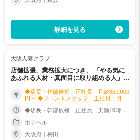
詳細を見る
大阪人妻クラブ
店舗拡張、業務拡大につき、 「やる気に
あふれる人材・真面目に取り組める人」
を募集しております。
◆店長・幹部候補 正社員：月給350,000
円～ ◆フロントスタッフ 正社員：月給
250,000円～ ◆フロントスタッフ アル
◆店長・幹部候補 正社員：実働10時
バイト：時給1,000円～ ◆ドライバース
間、シフト制 ◆フロントスタッフ 正社
タッフ アルバイト：時給1,000円～
ホテヘル
員：実働10時間、シフト制 ◆フロントス
タッフ アルバイト：要相談（最低5時間
大阪府｜梅田
～） ◆ドライバースタッフ アルバイ