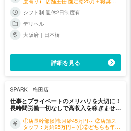
度有り） 店舗主任 固定給25万＋報奨金
くりと教えて行き、常に時代に応じた最先
店舗店長 固定給30万＋報奨金 幹部 月給5
端のスキルを身につけて頂けるように致し
シフト制 週休2日制度有
0万円＋報奨金
ております。 ですから万が一、辞められ
デリヘル
たとしても、どこの風俗店でも即、幹部候
補で通用する実力が貴方には身に付くかと
大阪府｜日本橋
思います。 また、サポート体制があなた
の実力をしっかりと引き出します。 貴方
には今後、店舗運営・スタッフ教育・集
客・マーケティングなど、 売上に直結す
詳細を見る
る重要な業務をお任せ致します。 あなた
のアイデア・やる気が売上に反映され、給
与にも反映されます。 売上や実績に応じ
た昇格評定は毎月実施しているので、毎月
SPARK 梅田店
昇格の可能性があります。 風俗店だから
仕事とプライベートのメリハリを大切に！
こそお給料・待遇は一流企業と遜色御座い
長時間労働一切なしで高収入を稼ぎません
ません。 入店わずかで早期昇格を果たし
か？
た先輩も数多くいます。 あなたのやる気
①店長幹部候補:月給45万円～ ②店舗ス
次第で、どんどん高収入が実現のものとな
タッフ：月給25万円～(①②どちらも年２
るのです。