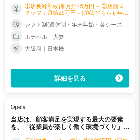
①店長幹部候補:月給45万円～ ②店舗ス
タッフ：月給25万円～(①②どちらも年２
回昇給有) ③ドライバー：時給1,000円～
シフト制(週休制・年末年始・各シーズン
1,500円(社員雇用有) ④事務スタッフ・w
連休制度・リフレッシュ休暇あり)
ebデザイナー：正社員２２万円～３５万
ホテヘル｜人妻
円/アルバイト：時給800円～1.700円(昇
給有)
大阪府｜日本橋
詳細を見る
Opela
当店は、顧客満足を実現する最大の要素
を、「従業員が楽しく働く環境づくり」と
定義しており、 「サービスを提供する側
店舗マネージャー候補 月給30万円（研修