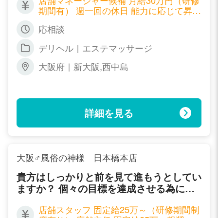
の人間（男子スタッフ、女子スタッフ）を
期間有） 週一回の休日 能力に応じて昇給
満足させられなければ 顧客満足はあり得
制度有 フロントスタッフ 月給25万円 週
ない」と考えております。 従業員満足度
応相談
一回の休日 能力に応じて昇給制度有 ＷＥ
を重視し、お互いに尊重しあえる環境づく
Ｂデザイナー 月給25万円 週一回の休日
デリヘル｜エステマッサージ
りを行うと共に、 チームワークとコミュ
能力に応じて昇給制度有 送迎ドライバー
ニケーションを高め、 どんな場面でも通
時給900円 ガソリン代支給
大阪府｜新大阪,西中島
用する人間作りを目指します。 従業員の
意見や提案はＯＰＥＬＡが成功する為に重
要なものであると考えます。 貴方の意
見、アイディアが直接お客様のサービスへ
詳細を見る
結びつくとき、今までにないやりがいと充
実感に満たされる瞬間となります。 自分
自身の能力に磨きをかけて共に成長してい
きましょう！
大阪♂風俗の神様 日本橋本店
貴方はしっかりと前を見て進もうとしてい
ますか？ 個々の目標を達成させる為にス
タッフ一丸となって貴方を全力でサポート
店舗スタッフ 固定給25万～（研修期間制
致します。 未経験の方でも基本からじっ