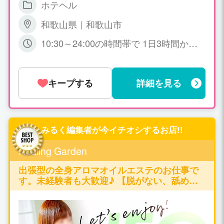
ホテヘル
和歌山県｜和歌山市
10:30～24:00の時間帯で 1日3時間か
ら、月に何日でも 貴女の都合のつく時間
帯で結構です。
キープする
詳細を見る
みるく編集者が今イチオシするお店!!
Healing Garden
出張型の全身アロマオイルエステのお仕事で
す。未経験者も大歓迎♪ 【脱がない、舐めな
い、触られない】の仕事が可能です♪