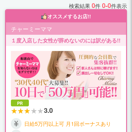
0
0-0
検索結果
件
件表示
オススメするお店!!
チャーミーママ
１度入店した女性が辞めないのには訳がある!!
PR
3.0
日給5万円以上可 月1回ボーナスあり