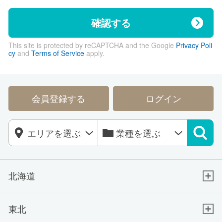
確認する
This site is protected by reCAPTCHA and the Google
Privacy Poli
cy
and
Terms of Service
apply.
会員登録する
ログイン
北海道
東北