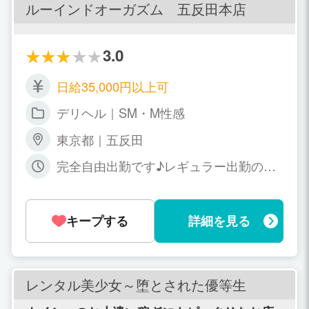
ルーインドオーガズム 五反田本店
3.0
日給35,000円以上可
デリヘル｜SM・M性感
東京都｜五反田
完全自由出勤です♪レギュラー出勤の子
～副業で週1出勤の子もいます。ノルマ
や罰金もありません。シフトも強制する
ことは絶対ありませんので安心してくだ
キープする
詳細を見る
さいね。
レンタル美少女～堕とされた優等生