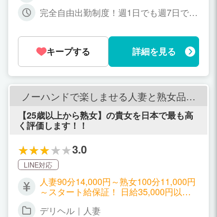
受け身好きなお客様ターゲットで触られ
完全自由出勤制度！週1日でも週7日でも
ずに、ハンドサービスだけで稼いでいた
女性の都合で大丈夫です！ リクエスト出
だけます！ 【参考】 ・60分10,000円＋
勤(予約1本)だけの勤務も大歓迎ですよ。
オプションバック＋指名料バック ・90
シフト外「当日緊急出勤」も喜んで対応
分13,000円＋オプションバック＋指名料
キープする
詳細を見る
致します！ 11：00～翌03:00の時間帯で
バック ・120分16,000円＋オプションバ
お好きな勤務時間で大丈夫です！ 1日3
ック＋指名料バック さらに経験者はここ
時間～4時間でも問題ありません！本当
からお給料を考慮させていただきますの
に女性都合で勤務時間を決めて下さいま
で、ご相談ください！ ※雑費なし ※全額
せ。
ノーハンドで楽しませる人妻と熟女品川
日払い ※本指名以外も指名バック ※オプ
店
ションのできるできないは自由に選べま
【25歳以上から熟女】の貴女を日本で最も高
す
く評価します！！
3.0
LINE対応
人妻90分14,000円～熟女100分11,000円
～スタート給保証！ 日給35,000円以上
可能 完全全額日払い制 ★お給料★ 60分
デリヘル｜人妻
10000円 75分 12000円 90分 14000円 12