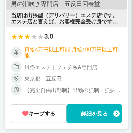
男の潮吹き専門店 五反田回春堂
当店は出張型（デリバリー）エステ店です。
エステ店と言えば、お客様完全受け身ですの
で女の子が受け身になるということはござい
ません。 プレイ内容は「マッサージ」と「手
3.0
コキ」のみですので、安心・安全にお仕事が
出来るのが魅力です。 それでいて、料金設定
日給4万円以上可能 月給100万円以上可
が高いので自然とお給料が高くなるのもさら
能
なる魅力です。 しかーーーーーーーーーー
し！！！ それでは他のお店となんら変わりが
風俗エステ｜フェチ系&専門店
ありませんよね？ 当店には他にはない一番の
ポイントがあるんです。 それは、風俗店初の
東京都｜五反田
「男の潮吹き商標登録店」であるというこ
【完全自由出勤制】出勤の強制・強要は
と。 つまり本物の男の潮吹きは日本でただ一
一切致しません。
つ、回春堂だけということです。 今や全国各
地から当店のプレイを求めてくるお客様が絶
えません。 これこそが他にはない『圧倒的集
キープする
詳細を見る
客力』です。 当店なら身体に負担をかけず
に、ヘルスやソープ以上の高収入も可能とい
うわけです！！ 「ヘルスはやりたくない」