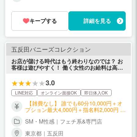
らOK♪／完全フリーシフト制
キープする
詳細を見る
五反田バニーズコレクション
お店が儲ける時代はもう終わりなのでは？ お
客様は遊びやすく！ 働く女性のお給料は高
く！ それで沢山のお客様と女性に愛されれば
それでいい。 風俗愛だけで、利益度外視の新
3.0
しいリフレを五反田にオープンします！
LINE対応
オンライン面接OK
即日体入OK
【雑費なし】 誰でも60分10,000円＋オ
プション最大4,000円＋指名料2,000円 比
べてください！お給料だけ高くても意味
SM・M性感｜フェチ系&専門店
がない！ 単純にお店の利益を減らし、お
客様も遊びやすい料金に設定しているの
東京都｜五反田
で、お客様も多く！指名も返しやすい！