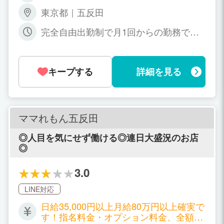
0分 18000円 150分 22000円 180分 2600
東京都｜五反田
0円 240分 34000円 ※ランクにより500円
～最大5000円プラス ※本指名料・オプシ
完全自由出勤制で月1回からの勤務でOK
ョン全額バック
です☆
キープする
詳細を見る
ママれもん五反田
◎人目を気にせず働ける◎連日大盛況のお店
◎
3.0
LINE対応
日給35,000円以上月給80万円以上確実で
す！指名料金・オプション料金、全額支