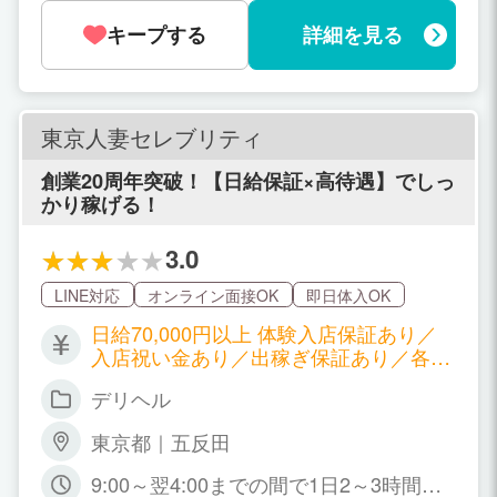
キープする
詳細を見る
東京人妻セレブリティ
創業20周年突破！【日給保証×高待遇】でしっ
かり稼げる！
3.0
LINE対応
オンライン面接OK
即日体入OK
日給70,000円以上 体験入店保証あり／
入店祝い金あり／出稼ぎ保証あり／各種
ボーナスあり
デリヘル
東京都｜五反田
9:00～翌4:00までの間で1日2～3時間か