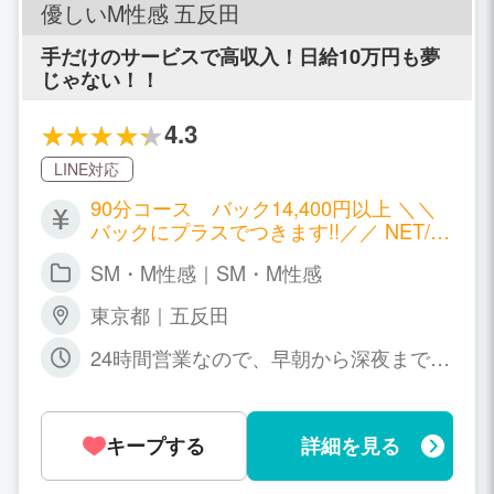
優しいM性感 五反田
手だけのサービスで高収入！日給10万円も夢
じゃない！！
4.3
LINE対応
90分コース バック14,400円以上 ＼＼
バックにプラスでつきます!!／／ NET/本
指名料＋1,000円〜3,000円 特別指名料＋
SM・M性感｜SM・M性感
1,000円〜5,000円 写メ日記ボーナス＋1,
000円 各オプション＋2,000円〜3,000円
東京都｜五反田
24時間営業なので、早朝から深夜までお
好きな時間帯で働けます！
キープする
詳細を見る