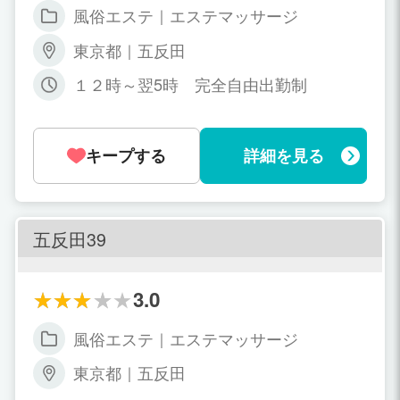
談ください。 ● 雰囲気に自信のある方 ● 容姿
風俗エステ｜エステマッサージ
に自信のある方 ● お客様を癒す事を第一に考
えられる方 ● スタイルに自信のある方 ● 媒体
東京都｜五反田
OKの方は特に優遇 ● マッサージ店での経験者
１２時～翌5時 完全自由出勤制
● 未経験者の方も大歓迎！
キープする
詳細を見る
五反田39
3.0
風俗エステ｜エステマッサージ
東京都｜五反田