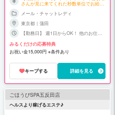
さんが見に来てくれた秒数単位でお給料
が発生する職種となります。 サイトごと
メール・チャットレディ
に報酬も違ってくるのですが、以下一例
となります。 ▼双方向チャット 時給
東京都｜蒲田
2,700円～7,200円 ▼ツーショットチャッ
ト 時給 2,700円～4,500円 ▼パーティ
【勤務日】 週1日からOK！ 他のお仕事
ーチャット 時給 1,800円～（＊一人の
との掛け持ちOK！ 【勤務時間】 日中～
お客様と話する場合） 同時に会話するお
深夜、短時間でもOK! ご相談下さい
みるくだけの応募特典
客様が増えれば増える程、時給ＵＰ！ 平
お祝い金15,000円 ※条件あり
均で時給3,000円以上、5,000円以上の方
も普通にいらっしゃいます！ 詳しくはお
気軽にお問い合わせください。
キープする
詳細を見る
ごほうびSPA五反田店
ヘルスより稼げるエステ♪