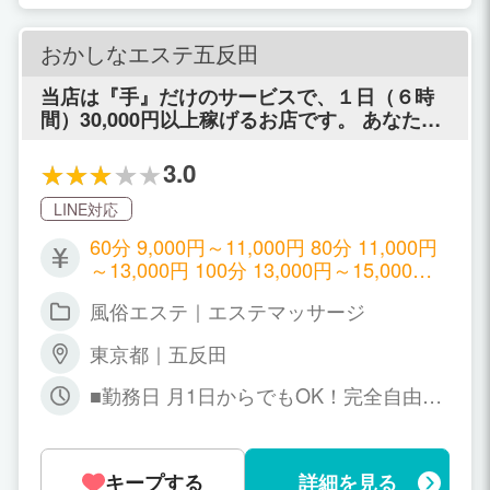
おかしなエステ五反田
当店は『手』だけのサービスで、１日（６時
間）30,000円以上稼げるお店です。 あなた
は、ありえない「保証金額」や「入店祝い
金」に騙されていませんか？ 当店は、絶対に
3.0
あなたを騙しません。ご安心下さい。
LINE対応
60分 9,000円～11,000円 80分 11,000円
～13,000円 100分 13,000円～15,000円 1
20分 15,000円～18,000円 150分 18,000
風俗エステ｜エステマッサージ
円～22,000円 ★OPバック★ オールヌー
ド【2,000円～3,000円】 癒やしのリップ
東京都｜五反田
【1,000円～2,000円】 NET指名料【1,00
0円】 本指名料【2,000円】 ＼日給平均3
■勤務日 月1日からでもOK！完全自由出
8,000円以上／ 【１日の収入例】 ●Aち
勤制。 ■勤務時間1日2～3時間からO
ゃんの場合（11時間勤務） 60分×4 36,
K！！ お仕事終わりでも、学校終わりで
000円 80分×2 22,000円 100分×2 26,
もお好きな時間にご出勤出来ます♪ 完全
000円 オプション×13 27,000円 NET指
キープする
詳細を見る
自由出勤制。