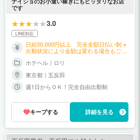
ナイショのお小遣い稼ぎにもピッタリなお店
です
3.0
LINE対応
日給50,000円以上 完全全額日払い制 ※
出勤状況により金額は変わる場合もござ
います。詳しくはお店にお問合せくださ
ホテヘル｜ロリ
い。
東京都｜五反田
週1日からＯＫ！完全自由出勤制
キープする
詳細を見る