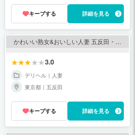
■勤務時間 【完全自由出勤制】 9:00〜翌
朝5：00までの間のお好きな時間帯でOK
キープする
詳細を見る
です。
かわいい熟女&おいしい人妻 五反田・品
川店
3.0
デリヘル｜人妻
東京都｜五反田
キープする
詳細を見る