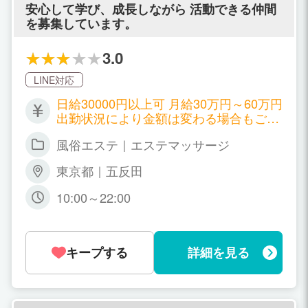
名バック+オプションバック） 80分 8,50
安心して学び、成長しながら 活動できる仲間
0円+（指名バック+オプションバック）
を募集しています。
100分 10,500円+（指名バック+オプショ
ンバック） 120分 12,500円+（指名バッ
3.0
ク+オプションバック） 面接時に再度詳
細にご説明させて頂きます。
LINE対応
日給30000円以上可 月給30万円～60万円
出勤状況により金額は変わる場合もござ
います。詳しくはお店に問い合わせくだ
風俗エステ｜エステマッサージ
さい。
東京都｜五反田
10:00～22:00
キープする
詳細を見る