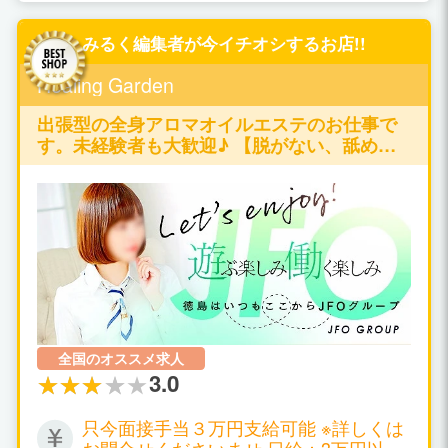
女性都合で勤務時間を決めて下さいま
せ。
みるく編集者が今イチオシするお店!!
Healing Garden
出張型の全身アロマオイルエステのお仕事で
す。未経験者も大歓迎♪ 【脱がない、舐めな
い、触られない】の仕事が可能です♪
全国のオススメ求人
3.0
只今面接手当３万円支給可能 ※詳しくは