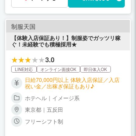
名×4 4,000円 本指名×1 2000円 雑
費 0円 【合計 117,000円】 ●Bちゃん
の場合（7時間勤務） 60分×2 16,000円
100分×2 24,000円 120分×1 14,000円
制服天国
オプション×7 15,000円 NET指名×1
1,000円 本指名×2 4,000円 雑費 0円
【体験入店保証あり！】制服姿でガッツリ稼
【合計 74,000円】 ●Cちゃんの場合（3
ぐ！未経験でも積極採用★
時間勤務） 60分×1 8,000円 80分×1 1
0,000円 オプション×1 2,000円 NET指
3.0
名×1 1,000円 雑費 ▲1,500円 【合
計 19,500円】
LINE対応
オンライン面接OK
即日体入OK
日給70,000円以上 体験入店保証／入店
祝い金／出稼ぎ保証もあり♪
ホテヘル｜イメージ系
東京都｜五反田
フリーシフト制