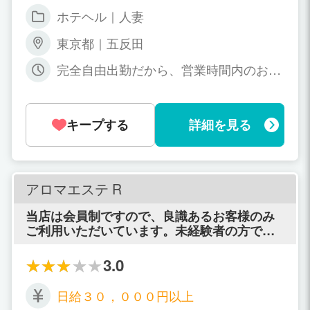
給！ ※雑
ホテヘル｜人妻
費・・・・・・・・・・・・・・・0円
※送
東京都｜五反田
迎・・・・・・・・・・・・・・・0円
※駐車場・・・・・・・・・・・・・0
完全自由出勤だから、営業時間内のお好
円 ※個室待機場使用料・・・・・・・
きな時間に出来るだけでOK。
0円 ※お仕事に必要な備
品・・・・・・・・0円 ※寮（電化製
品フル装備）使用料・・・0円
キープする
詳細を見る
アロマエステ R
当店は会員制ですので、良識あるお客様のみ
ご利用いただいています。未経験者の方でも
現役エスティシャンの旋術講師による指導が
ございますのでご安心ください。 Hなサービ
3.0
ス重視ではなく、マッサージや会話を通して
癒しを求めてくるお客様がほとんどです。質
日給３０，０００円以上
問や待遇などのお問い合わせはお気軽にご相