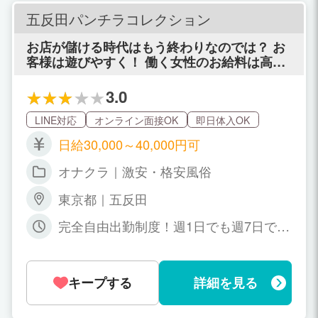
「ヘルスはもう疲れた」などという貴女にピ
ッタリなお店です☆
五反田パンチラコレクション
お店が儲ける時代はもう終わりなのでは？ お
客様は遊びやすく！ 働く女性のお給料は高
く！ それで沢山のお客様と女性に愛されれば
それでいい。 風俗愛だけで、利益度外視の新
3.0
しいリフレを五反田にオープンします！
LINE対応
オンライン面接OK
即日体入OK
日給30,000～40,000円可
オナクラ｜激安・格安風俗
東京都｜五反田
完全自由出勤制度！週1日でも週7日でも
女性の都合で大丈夫です！リクエスト出
勤(予約1本)だけの勤務も大歓迎ですよ。
シフト外「当日緊急出勤」も喜んで対応
キープする
詳細を見る
致します！ 11：00～翌03:00の時間帯で
お好きな勤務時間で大丈夫です！1日3時
間～4時間でも問題ありません！本当に