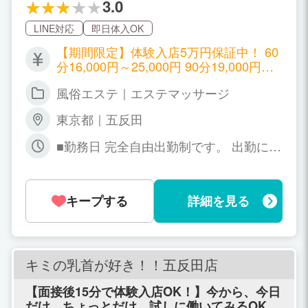
3.0
LINE対応
即日体入OK
【期間限定】体験入店5万円保証中！ 60
分16,000円～25,000円 90分19,000円～2
9,000円 120分22,000円～33,000円 180
風俗エステ｜エステマッサージ
分30,000円～41,000円 本指名様 2,000円
バック その他、オプションバック有り
東京都｜五反田
《90分コースのご利用が平均60％》 完
全選択制のオプションで 90分最大29,00
■勤務日 完全自由出勤制です。 出勤に決
0円の高額バックも可能！ ■入店してす
まりはございませんので、 月20日以上
ぐの女性収入例■ ＼日中にOLと同じ時間
や月1,2回の不定期など、 ご都合に合わ
帯でお仕事／ 10時～18時（8時間勤務）
せてご出勤していただけます！ ■勤務時
90分×4本 【日給56,000円】 ＼お仕事終
キープする
詳細を見る
間 【面接交通費支給！】 9：00～翌5：
わりに終電までお仕事／ 17時～23時（6
00の間のお好きな時間 急なご出勤や短
時間勤務） 90分×3本 【日給42,000円】
時間でのご出勤も可能です！
キミの乳首が好き！！五反田店
【面接後15分で体験入店OK！】今から、今日
だけ、ちょっとだけ、試しに働いてみるOKで