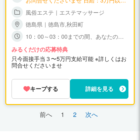
お問合せくださいませ 日給：3万円以上
可能
風俗エステ｜エステマッサージ
徳島県｜徳島市,秋田町
10：00～03：00までの間、あなたの可
能な時間帯の 出勤で短時間でも大丈夫で
すょ☆ 特に、規定はありません。
みるくだけの応募特典
只今面接手当３〜5万円支給可能 ※詳しくはお
問合せくださいませ
キープする
詳細を見る
前へ
1
2
次へ