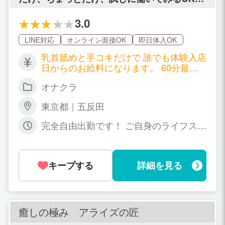
す！！初心者でも安心、乳首を責められたい
男性の専門店【キミの乳首が好き!!】
3.0
LINE対応
オンライン面接OK
即日体入OK
乳首舐めと手コキだけで 誰でも体験入店
日からのお給料になります。 60分最低6,
500円から+α （指名バック+オプション
オナクラ
フルバック） ヘルスよりもエステよりも
短時間でかんたん！ さらに ソフトサー
東京都｜五反田
ビスで高収入！ 【給与例】 （アルバイ
ト勤務） →日給25,000円以上、月30万
完全自由出勤です！ ご自身のライフスタ
以上 （レギュラー勤務） →日給70,000
イルに合わせて 週1日でも不定期などで
円以上、月100万以上 メインコース60分
もOKです☆ もちろん週5日以上のレギュ
最低6,500円 + 指名バック2,000円 + α
ラー勤務も大歓迎！！
（オプションバック） ＝8,500円+α メ
キープする
詳細を見る
インコース80分最低8,500円 + 指名バッ
ク2,000円 + α（オプションバック） ＝1
0,500円+α ※雑費なし ※完全全額日払い
※ネット指名もバックあり ※取材協力費
癒しの極み アライズの匠
あり 最低バック一覧 60分 6,500円+（指