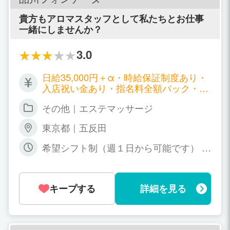
貴方もアロマスタッフとして私たちとお仕事
一緒にしませんか？
3.0
日給35,000円＋α・時給保証制度あり・
入店祝い金あり・指名料全額バック・バ
ック率６割以上。
その他｜エステマッサージ
東京都｜五反田
希望シフト制（週１日から可能です） 他
業種や他店との職場掛け持ちや学校に通
いながらの勤務も可能です。 [勤務時間]
朝10:00～翌朝5:00の時間帯で、一日５
キープする
詳細を見る
時間以上働ける方。