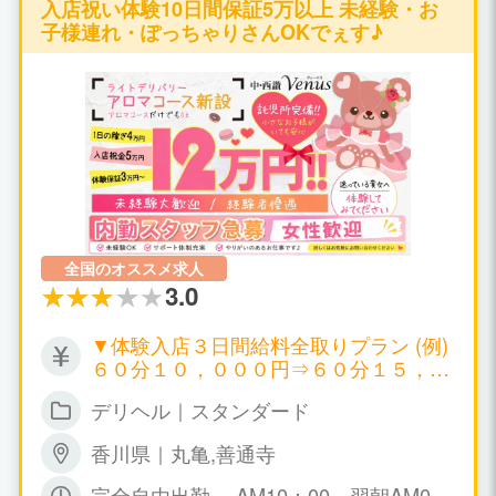
入店祝い体験10日間保証5万以上 未経験・お
子様連れ・ぽっちゃりさんOKでぇす♪
全国のオススメ求人
3.0
▼体験入店３日間給料全取りプラン (例)
６０分１０，０００円⇒６０分１５，０
００円 ▼日給５０，０００円～１００，
デリヘル｜スタンダード
０００円以上可 ▼月給１００万円以上可
▼時給１０，０００円～ ▼保証制度有り
香川県｜丸亀,善通寺
万が一、暇な場合も保証給が出ます。永
久保証。 日給５０，０００円～１００，
完全自由出勤 AM10：00～翌朝AM0