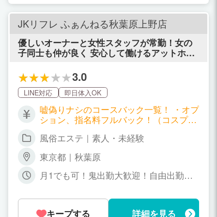
JKリフレ ふぁんねる秋葉原上野店
優しいオーナーと女性スタッフが常勤！女の
子同士も仲が良く 安心して働けるアットホー
ムなお店です♪
3.0
LINE対応
即日体入OK
嘘偽りナシのコースバック一覧！ ・オプ
ション、指名料フルバック！（コスプレ
1000円引き） ・姫予約ボーナスあり！
風俗エステ｜素人・未経験
（＋1000円） ♡リフレコース60分♡
コース料金 7000円 →女子給 2000
東京都｜秋葉原
円＋オプション＋指名料＋姫予約ボーナ
ス ♡混浴コース60分♡ コース料金 1
月1でも可！鬼出勤大歓迎！自由出勤！
0000円 →女子給 4000円＋オプショ
12:00~05:00の間で好きな時間働けます♪
ン＋指名料＋姫予約ボーナス ♡アロマイ
クロコース60分♡ コース料金 13000
円 →女子給 6000円＋オプション＋
キープする
詳細を見る