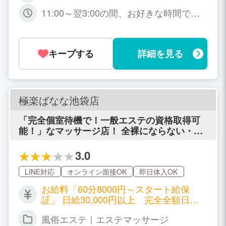
11:00～翌3:00の間、お好きな時間でお
仕事してください！ ※終電がない方はご
自宅までお送りさせて頂きます！ 長期、
短期、「この期間だけ」という限定出勤
キープする
詳細を見る
も大歓迎！
極楽ばなな池袋店
「完全個室待機で！一般エステの資格取得可
能！」なマッサージ店！ 全裸にならない・フ
ェラ・受け身一切ございません！
3.0
LINE対応
オンライン面接OK
即日体入OK
お給料「60分8000円～スタート給保
証」 日給30,000円以上 完全全額日払
い制 出勤が少なくても、指名が少なくて
風俗エステ｜エステマッサージ
もお給料が上がる独自システムです！ 6