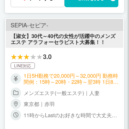
指名料＋姫予約ボーナス ♡おさんぽコー
ス60分♡ コース料金 10000円 →
女子給 5000円＋オプション＋本指名
料 ↓とある日の女の子の稼ぎ↓ ♡Nち
SEPIA-セピア-
ゃん（７時間出勤） ①リフレ90分
②アロマイクロ120分 ③リフレ90分
【淑女】30代～40代の女性が活躍中のメンズ
女子給 指名料＋コースバック＋オ
エステ アラフォーセラピスト大募集！！
プション＝99000円 ♡Mちゃん（４時間
出勤） ①リフレ60分＋延長30分 ②
3.0
リフレ90分 女子給 指名料＋コース
バック＋オプション＝43000円 １日1
LINE対応
0万以上を持ち帰る女の子も居ます！ お
給料は女の子の頑張り次第なので、一生
1日5H勤務で20,000円～32,000円 勤務時
懸命頑張れる子だとより稼げます！ 頑張
間例：15時～20時・22時～翌3時 1日8H
るのが苦手…頑張り方がわからない…そ
勤務で30,000円～45,000円 勤務時間
メンズエステ(一般エステ)｜人妻
んな女の子でも大丈夫！ 女性スタッフが
例：17時～翌1時・20時～翌4時 コース
全力でサポートします！
料金の50%以上から60%位迄 指名料､全
東京都｜赤羽
額支給
11時からLastのお好きな時間で大丈夫で
す｡ 自己申告制で週一日､2～3時間から
働いていただけます｡