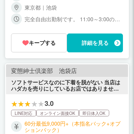
0分 8,000円～15,000円 75分 10,00
東京都｜池袋
0円～17,000円 90分 12,000円～19,00
0円 120分 15,000円～22,000円 150
完全自由出勤制です。 11:00～3:00の間
分 19,000円～26,000円 180分 23,00
でお好きな時間帯でOK、貴女のライフ
円～30,000円 本指名 +2,000円
スタイルに合わせた働き方ができます！
キープする
詳細を見る
変態紳士倶楽部 池袋店
ソフトサービスなのに下着を脱がない 当店は
ハダカを売りにしているお店ではありません
ので最終的にトップレス姿まででパンティー
を脱ぐ必要はありません。
3.0
LINE対応
オンライン面接OK
即日体入OK
60分最低9,000円+（本指名バック+オプ
ションバック）