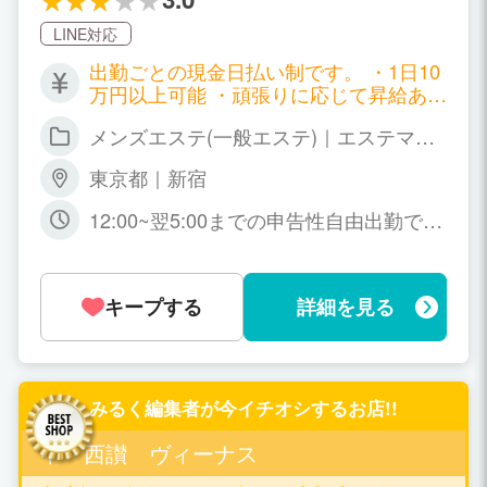
LINE対応
出勤ごとの現金日払い制です。 ・1日10
万円以上可能 ・頑張りに応じて昇給あり
・各種ボーナスあり
メンズエステ(一般エステ)｜エステマッ
サージ
東京都｜新宿
12:00~翌5:00までの申告性自由出勤で
す。 ライフスタイルに応じて、お気軽に
ご相談ください。
キープする
詳細を見る
みるく編集者が今イチオシするお店!!
中・西讃 ヴィーナス