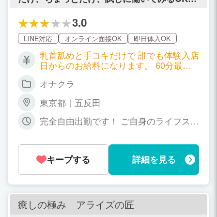
す！！初心者でも安心、乳首を責められたい
男性の専門店【キミの乳首が好き!!】
3.0
LINE対応
オンライン面接OK
即日体入OK
乳首舐めと手コキだけで 誰でも体験入店
日からのお給料になります。 60分最低6,
500円から+α （指名バック+オプション
オナクラ
フルバック） ヘルスよりもエステよりも
短時間でかんたん！ さらに ソフトサー
東京都｜五反田
ビスで高収入！ 【給与例】 （アルバイ
ト勤務） →日給25,000円以上、月30万
完全自由出勤です！ ご自身のライフスタ
以上 （レギュラー勤務） →日給70,000
イルに合わせて 週1日でも不定期などで
円以上、月100万以上 メインコース60分
もOKです☆ もちろん週5日以上のレギュ
最低6,500円 + 指名バック2,000円 + α
ラー勤務も大歓迎！！
（オプションバック） ＝8,500円+α メ
キープする
詳細を見る
インコース80分最低8,500円 + 指名バッ
ク2,000円 + α（オプションバック） ＝1
0,500円+α ※雑費なし ※完全全額日払い
※ネット指名もバックあり ※取材協力費
癒しの極み アライズの匠
あり 最低バック一覧 60分 6,500円+（指