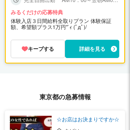
０００円保証可能！ ▼一日だけの体験入
6：00までで お好きな時間帯で勤務時間
店ＯＫ！(体験入店給料全取り期間あ
も女の子の自由です！
みるくだけの応募特典
り！) ▼オプション料金、チップ等は10
体験入店３日間給料全取りプラン 体験保証
0％女の子取り。
額、希望額プラス1万円''`ｨ (ﾟдﾟ)/
キープする
詳細を見る
東京都の急募情報
☆お店はお決まりですか☆