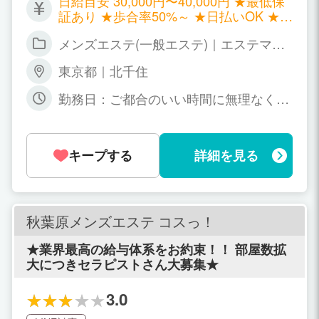
日給目安 30,000円〜40,000円 ★最低保
証あり ★歩合率50%～ ★日払いOK ★交
通費支給
メンズエステ(一般エステ)｜エステマッ
サージ
東京都｜北千住
勤務日：ご都合のいい時間に無理なくお
仕事してください！ 週１でも月1でも大
丈夫です！ 勤務時間：朝9時～翌5時
（自由シフト制）
キープする
詳細を見る
秋葉原メンズエステ コスっ！
★業界最高の給与体系をお約束！！ 部屋数拡
大につきセラピストさん大募集★
3.0