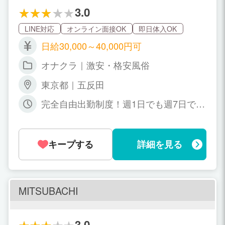
それでいい。 風俗愛だけで、利益度外視の新
3.0
しいリフレを五反田にオープンします！
LINE対応
オンライン面接OK
即日体入OK
日給30,000～40,000円可
オナクラ｜激安・格安風俗
東京都｜五反田
完全自由出勤制度！週1日でも週7日でも
女性の都合で大丈夫です！リクエスト出
勤(予約1本)だけの勤務も大歓迎ですよ。
シフト外「当日緊急出勤」も喜んで対応
キープする
詳細を見る
致します！ 11：00～翌03:00の時間帯で
お好きな勤務時間で大丈夫です！1日3時
間～4時間でも問題ありません！本当に
女性都合で勤務時間を決めて下さいま
せ。
MITSUBACHI
3.0