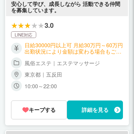
名バック+オプションバック） 80分 8,50
安心して学び、成長しながら 活動できる仲間
0円+（指名バック+オプションバック）
を募集しています。
100分 10,500円+（指名バック+オプショ
ンバック） 120分 12,500円+（指名バッ
3.0
ク+オプションバック） 面接時に再度詳
細にご説明させて頂きます。
LINE対応
日給30000円以上可 月給30万円～60万円
出勤状況により金額は変わる場合もござ
います。詳しくはお店に問い合わせくだ
風俗エステ｜エステマッサージ
さい。
東京都｜五反田
10:00～22:00
キープする
詳細を見る