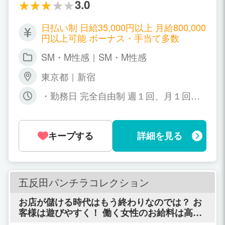
す。
3.0
日払い制 日給35,000円以上 月給800,000
円以上可能 ボーナス・手当て多数
SM・M性感｜SM・M性感
東京都｜新宿
・勤務日 完全自由制 週１回、月１回、
隔月勤務の方も歓迎です。 長期休暇/育
児休暇も可能です。 ・勤務時間 ２４時
間、ご注文に合わせてお仕事がありま
キープする
詳細を見る
す。不規則なお仕事・忙しいお仕事の合
間の副業としてや、学業の合間のアルバ
イトとしてもとても働きやすい環境で
す。
五反田パンチラコレクション
お店が儲ける時代はもう終わりなのでは？ お
客様は遊びやすく！ 働く女性のお給料は高
く！ それで沢山のお客様と女性に愛されれば