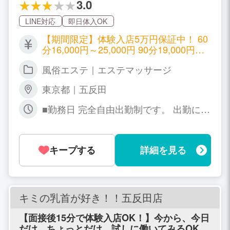
3.0
LINE対応
即日体入OK
【期間限定】体験入店5万円保証中！ 60
分16,000円～25,000円 90分19,000円～2
9,000円 120分22,000円～33,000円 180
風俗エステ｜エステマッサージ
分30,000円～41,000円 本指名様 2,000円
バック その他、オプションバック有り
東京都｜五反田
《90分コースのご利用が平均60％》 完
全選択制のオプションで 90分最大29,00
■勤務日 完全自由出勤制です。 出勤に決
0円の高額バックも可能！ ■入店してす
まりはございませんので、 月20日以上
ぐの女性収入例■ ＼日中にOLと同じ時間
や月1,2回の不定期など、 ご都合に合わ
帯でお仕事／ 10時～18時（8時間勤務）
せてご出勤していただけます！ ■勤務時
90分×4本 【日給56,000円】 ＼お仕事終
キープする
詳細を見る
間 【面接交通費支給！】 9：00～翌5：
わりに終電までお仕事／ 17時～23時（6
00の間のお好きな時間 急なご出勤や短
時間勤務） 90分×3本 【日給42,000円】
時間でのご出勤も可能です！
キミの乳首が好き！！五反田店
【面接後15分で体験入店OK！】今から、今日
だけ、ちょっとだけ、試しに働いてみるOKで