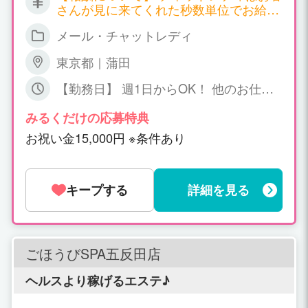
さんが見に来てくれた秒数単位でお給料
が発生する職種となります。 サイトごと
メール・チャットレディ
に報酬も違ってくるのですが、以下一例
となります。 ▼双方向チャット 時給
東京都｜蒲田
2,700円～7,200円 ▼ツーショットチャッ
ト 時給 2,700円～4,500円 ▼パーティ
【勤務日】 週1日からOK！ 他のお仕事
ーチャット 時給 1,800円～（＊一人の
との掛け持ちOK！ 【勤務時間】 日中～
お客様と話する場合） 同時に会話するお
深夜、短時間でもOK! ご相談下さい
みるくだけの応募特典
客様が増えれば増える程、時給ＵＰ！ 平
お祝い金15,000円 ※条件あり
均で時給3,000円以上、5,000円以上の方
も普通にいらっしゃいます！ 詳しくはお
気軽にお問い合わせください。
キープする
詳細を見る
ごほうびSPA五反田店
ヘルスより稼げるエステ♪