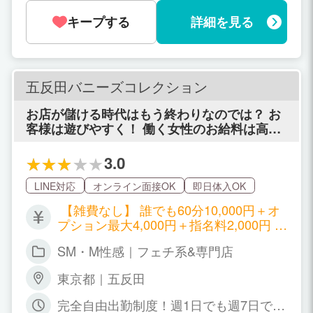
キープする
詳細を見る
五反田バニーズコレクション
お店が儲ける時代はもう終わりなのでは？ お
客様は遊びやすく！ 働く女性のお給料は高
く！ それで沢山のお客様と女性に愛されれば
それでいい。 風俗愛だけで、利益度外視の新
3.0
しいリフレを五反田にオープンします！
LINE対応
オンライン面接OK
即日体入OK
【雑費なし】 誰でも60分10,000円＋オ
プション最大4,000円＋指名料2,000円 比
べてください！お給料だけ高くても意味
SM・M性感｜フェチ系&専門店
がない！ 単純にお店の利益を減らし、お
客様も遊びやすい料金に設定しているの
東京都｜五反田
で、お客様も多く！指名も返しやすい！
受け身好きなお客様ターゲットで触られ
完全自由出勤制度！週1日でも週7日でも
ずに、ハンドサービスだけで稼いでいた