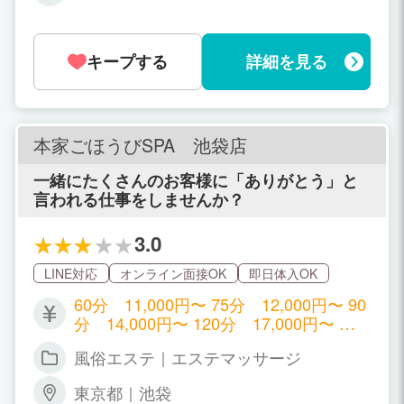
女性の都合で大丈夫です！ リクエスト出
だけます！ 【参考】 ・60分10,000円＋
勤(予約1本)だけの勤務も大歓迎ですよ。
オプションバック＋指名料バック ・90
シフト外「当日緊急出勤」も喜んで対応
分13,000円＋オプションバック＋指名料
キープする
詳細を見る
致します！ 11：00～翌03:00の時間帯で
バック ・120分16,000円＋オプションバ
お好きな勤務時間で大丈夫です！ 1日3
ック＋指名料バック さらに経験者はここ
時間～4時間でも問題ありません！本当
からお給料を考慮させていただきますの
に女性都合で勤務時間を決めて下さいま
で、ご相談ください！ ※雑費なし ※全額
せ。
本家ごほうびSPA 池袋店
日払い ※本指名以外も指名バック ※オプ
ションのできるできないは自由に選べま
一緒にたくさんのお客様に「ありがとう」と
す
言われる仕事をしませんか？
3.0
LINE対応
オンライン面接OK
即日体入OK
60分 11,000円〜 75分 12,000円〜 90
分 14,000円〜 120分 17,000円〜 ＋
本指名料 ＋SNS指名料 ＋特別指名料＆
風俗エステ｜エステマッサージ
ランク料！ 出勤が少なくても、指名が少
なくても上がりやすい給与UPシステム
東京都｜池袋
です☆