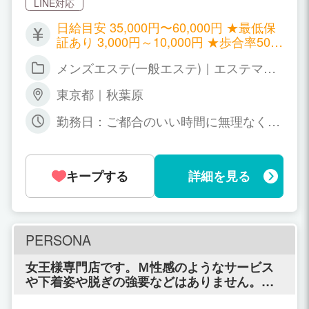
LINE対応
日給目安 35,000円〜60,000円 ★最低保
証あり 3,000円～10,000円 ★歩合率50%
～70% ★日払いOK ★入店お祝い金あり
メンズエステ(一般エステ)｜エステマッ
(30,000円) ★友達紹介ボーナスあり (20,
サージ
000円)
東京都｜秋葉原
勤務日：ご都合のいい時間に無理なくお
仕事してください！ 週１〜２日、土日だ
けでもOK！ 勤務時間：12時～23時まで
のご希望のお時間。
キープする
詳細を見る
PERSONA
女王様専門店です。Ｍ性感のようなサービス
や下着姿や脱ぎの強要などはありません。苦
手な行為、ＮＧはサービスから除外出来ま