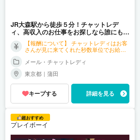
JR大森駅から徒歩５分！チャットレデ
ィ、高収入のお仕事をお探しなら誰にもバ
レずにはじめられる！ ルーム通勤/自宅ど
【報酬について】 チャットレディはお客
ちらも対応致します。高収入バイトで充実
さんが見に来てくれた秒数単位でお給料
のプライベート♪
が発生する職種となります。 サイトごと
メール・チャットレディ
に報酬も違ってくるのですが、以下一例
となります。 ▼双方向チャット 時給 2,
東京都｜蒲田
700円～7,200円 ▼ツーショットチャット
時給 2,700円～4,500円 ▼パーティーチ
ャット 時給 1,800円～（＊一人のお客
キープする
詳細を見る
様と話する場合） 同時に会話するお客様
が増えれば増える程、時給ＵＰ！ 平均で
時給3,000円以上、5,000円以上の方も普
通にいらっしゃいます！ 詳しくはお気軽
超おすすめ
にお問い合わせください。
プレイボーイ