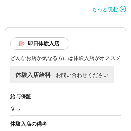
「たっぷりのオイルを使い全身でお客様をマッサー
もっと読む
ジ」していただきますが、
受け身やキスなどは一切なし！
また、男性が好きなDカップ以上の女性に限定！
即日体験入店
そんなアナタにしかできないお仕事だからこそ、
「60分11,000円」という風俗エステの中でも女性
どんなお店か気なる方には体験入店がオススメ
を高く評価できる基準を採用しております。
体験入店給料
お問い合わせください
稼ぎたい方向けに多数のオプションもご用意。
完全任意ですので、できることだけをお選びくださ
い。
給与保証
一緒にたくさんのお客様に「ありがとう」と言われ
なし
る仕事をしませんか？
私達もお客さまも、アナタの力を必要としていま
体験入店の備考
す。