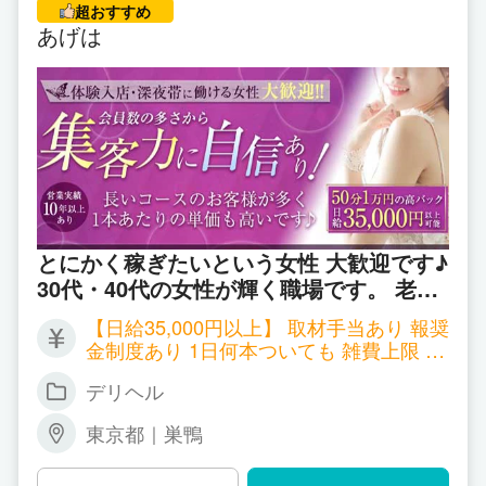
超おすすめ
あげは
とにかく稼ぎたいという女性 大歓迎です♪
30代・40代の女性が輝く職場です。 老舗
会員制のお店で 圧倒的なお客様の数に 驚
【日給35,000円以上】 取材手当あり 報奨
かれること必至です♪
金制度あり 1日何本ついても 雑費上限 1,
000円
デリヘル
東京都｜巣鴨