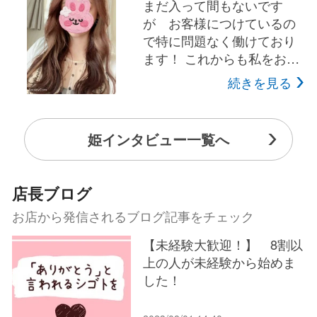
まだ入って間もないです
が お客様につけているの
で特に問題なく働けており
ます！ これからも私をお願
い致します（笑） ご利用い
続きを見る
ただいているお客様優しい
方ばかりです ！ 待機も個室
で周りを気にしなくていい
姫インタビュー一覧へ
し 髪をコテで巻きなおした
りも出来るのでお客様のと
ころに綺麗な状態で迎える
店長ブログ
のも嬉しいです^ ^ スタッフ
お店から発信されるブログ記事をチェック
さんもみんな優しい方が多
いので 安心して働ける職
【未経験大歓迎！】 8割以
場だと思います＼(^o^)／ 丁
上の人が未経験から始めま
寧に教えてくれるので 早く
した！
慣れるのが目標ですかね
（笑）