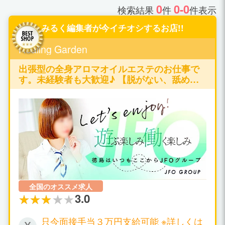
0
0-0
検索結果
件
件表示
みるく編集者が今イチオシするお店!!
Healing Garden
出張型の全身アロマオイルエステのお仕事で
す。未経験者も大歓迎♪ 【脱がない、舐めな
い、触られない】の仕事が可能です♪
全国のオススメ求人
3.0
只今面接手当３万円支給可能 ※詳しくは