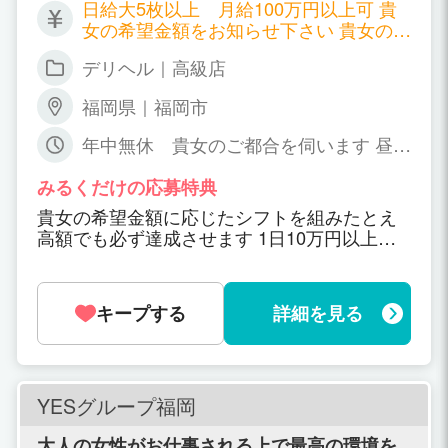
日給大5枚以上 月給100万円以上可 貴
女の希望金額をお知らせ下さい 貴女の希
望金額に応じたシフトを組みたとえ高額
デリヘル｜高級店
でも必ず達成させます
福岡県｜福岡市
年中無休 貴女のご都合を伺います 昼1
2時から翌3時までの貴女のお好きな時間
みるくだけの応募特典
貴女の希望金額に応じたシフトを組みたとえ
高額でも必ず達成させます 1日10万円以上も
可（ご相談下さい）
キープする
詳細を見る
YESグループ福岡
大人の女性がお仕事される上で最高の環境を