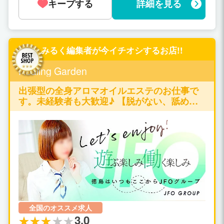
キープする
詳細を見る
みるく編集者が今イチオシするお店!!
Healing Garden
出張型の全身アロマオイルエステのお仕事で
す。未経験者も大歓迎♪ 【脱がない、舐めな
い、触られない】の仕事が可能です♪
全国のオススメ求人
3.0