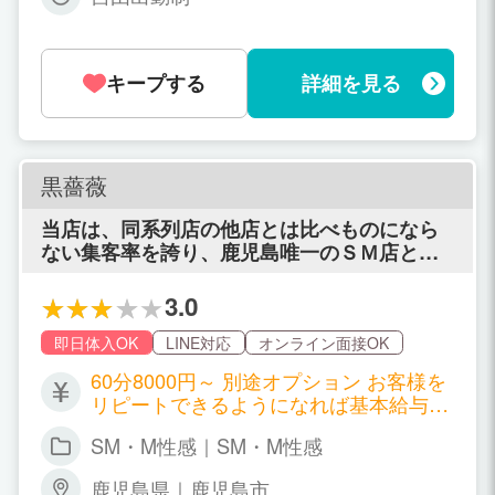
キープする
詳細を見る
黒薔薇
当店は、同系列店の他店とは比べものになら
ない集客率を誇り、鹿児島唯一のＳＭ店とし
て15年以上の信頼と実績があります。一回あ
たりのお給料も業界最高水準！黒薔薇で「新
3.0
しい私」を見つけてみませんか？
即日体入OK
LINE対応
オンライン面接OK
60分8000円～ 別途オプション お客様を
リピートできるようになれば基本給与が
60分11000円超。
SM・M性感｜SM・M性感
鹿児島県｜鹿児島市