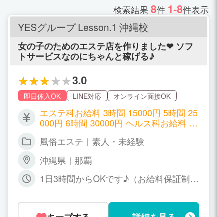
8
1-8
検索結果
件
件表示
YESグループ Lesson.1 沖縄校
女の子のためのエステ店を作りました❤ ソフ
トサービスなのにちゃんと稼げる♪
3.0
即日体入OK
LINE対応
オンライン面接OK
エステ科お給料 3時間 15000円 5時間 25
000円 6時間 30000円 ヘルス科お給料 3
時間 30000円 5時間 50000円 6時間 6000
風俗エステ｜素人・未経験
0円 OP対応でさらに稼げちゃいます♪ O
Pのほとんどが女の子のフルバックとな
沖縄県｜那覇
りますので 稼ぎたい方だけ対応していた
だければOKです＾＾
1日3時間からOKです♪（お給料保証制度
アリ☆） 営業時間10時～24時の受付の
間でお好きな時間で勤務が出来る“完全
自由出勤制”を導入しています。 出勤の