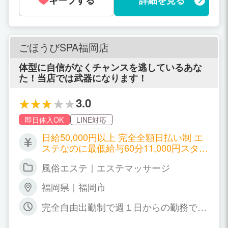
キープする
詳細を見る
強制は一切ないので自分のペースでお仕
事できますよ♪
ごほうびSPA福岡店
体型に自信がなくチャンスを逃しているあな
た！当店では武器になります！
3.0
即日体入OK
LINE対応
日給50,000円以上 完全全額日払い制 エ
ステなのに最低給与60分11,000円スター
ト確約！ 最高60分28,000円まで設定 ラ
風俗エステ｜エステマッサージ
ンクとステージという異なる評価査定を
ご用意しましたので、 1人ひとりの働き
福岡県｜福岡市
方に合わせた、UPしやすくDOWNしな
いシステムが実現しました！ スタート保
完全自由出勤制で週１日からの勤務でO
証 （ごほうび王道コース） 60分 11,000
Kです☆出勤はお客様用HPにて「出勤情
円 75分 12,000円 90分 14,000円 120分 1
報」を更新していますので、週に1回は