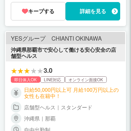
7,000円 180分 25,000円 本指名+2,000円
翌週のシフトを提出してもらいます。県
フルバック オプションは別途支給
キープする
詳細を見る
外からの月に1度の出勤も大歓迎です
よ！
YESグループ CHIANTI OKINAWA
沖縄県那覇市で安心して働ける安心安全の店
舗型ヘルス
3.0
即日体入OK
LINE対応
オンライン面接OK
日給50,000円以上可 月給100万円以上の
女性も在籍中！
店舗型ヘルス｜スタンダード
沖縄県｜那覇
自由出勤制