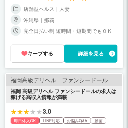
00円～6500円 60分コース → 6000円～7
店舗型ヘルス｜人妻
500円 75分コース → 7500円～9000円 9
0分コース → 9000円～10500円 プラスα
沖縄県｜那覇
指名代+オプション代で上記以上可能
頑張り次第でお給料がどんどんUPする
完全日払い制 短時間・短期間でもＯＫ
システムを導入しております。 期間限定
で入店祝金10万円支給 ※難しい条件は一
切なし
キープする
詳細を見る
福岡高級デリヘル ファンシードール
福岡 高級デリヘル ファンシードールの求人は
稼げる高収入情報が満載
3.0
即日体入OK
LINE対応
お悩みQ&A
動画