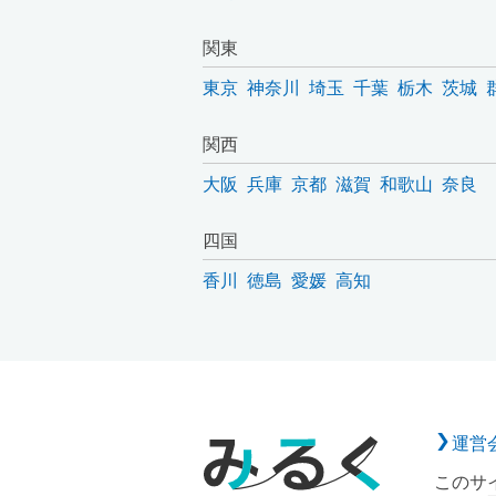
関東
東京
神奈川
埼玉
千葉
栃木
茨城
関西
大阪
兵庫
京都
滋賀
和歌山
奈良
四国
香川
徳島
愛媛
高知
運営
このサ