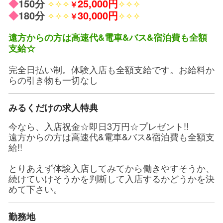
◆
150分
25,000円
✧✧✧
✧✧✧
￥
◆
180分
30,000円
✧✧✧
✧✧✧
￥
遠方からの方は高速代&電車&バス&宿泊費も全額
支給☆
完全日払い制。体験入店も全額支給です。お給料か
らの引き物も一切なし
みるくだけの求人特典
今なら、入店祝金☆即日3万円☆プレゼント!!
遠方からの方は高速代&電車&バス&宿泊費も全額支
給!!
とりあえず体験入店してみてから働きやすそうか、
続けていけそうかを判断して入店するかどうかを決
めて下さい。
勤務地