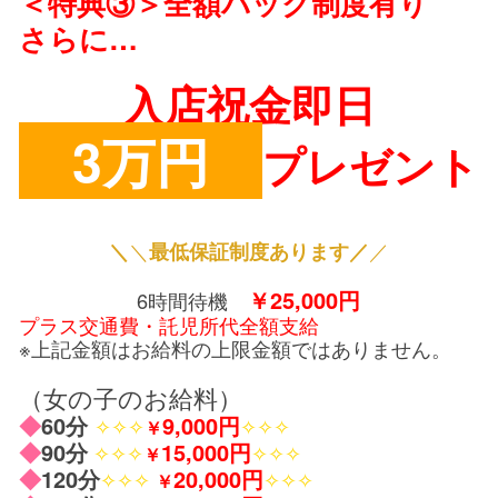
＜特典③＞全額バック制度有り
さらに…
入店祝金即日
3万円
プレゼント
＼
／
＼
最低保証制度あります／
￥
25,000円
6時間待機
プラス交通費・託児所代全額支給
※上記金額はお給料の上限金額ではありません。
（女の子のお給料）
◆
60分
9,000円
✧✧✧
✧✧✧
￥
◆
90分
15,000円
✧✧✧
✧✧✧
￥
◆
120分
20,000円
✧✧✧
✧✧✧
￥