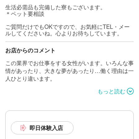
生活必需品も完備した寮もございます。
＊ペット要相談
ご質問だけでもOKですので、お気軽にTEL・メー
ルしてくださいね。心よりお待ちしています。
お店からのコメント
この業界でお仕事をする女性がいます。いろんな事
情があったり、大きな夢があったり…働く理由は一
人ひとり違います。
もっと読む
だからこそ、当店は
一人ひとりに応じたサポート体
があると考えます。
制
当店で業界卒業をしていった女の子も多くいます。
当店で働く女の子たちが目標を達成し、業界卒業す
るまでを
全力で応援
致します。
即日体験入店