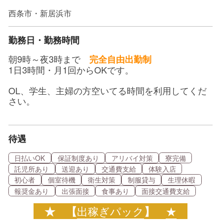
西条市・新居浜市
勤務日・勤務時間
朝9時～夜3時まで
完全自由出勤制
1日3時間・月1回からOKです。
OL、学生、主婦の方空いてる時間を利用してくだ
さい。
待遇
日払いOK
保証制度あり
アリバイ対策
寮完備
託児所あり
送迎あり
交通費支給
体験入店
初心者
個室待機
衛生対策
制服貸与
生理休暇
報奨金あり
出張面接
食事あり
面接交通費支給
★ 【
出稼ぎパック
】
★