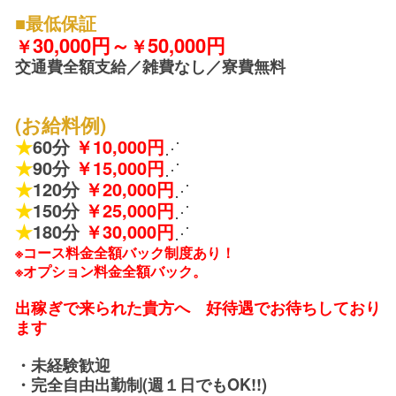
■最低保証
30,000円～
50,000円
￥
￥
交通費全額支給／雑費なし／寮費無料
(お給料例)
★
60分
￥
10,000円
⋰
★
90分
￥
15,000円
⋰
★
120分
￥
20,000円
⋰
★
150分
￥
25,000円
⋰
★
180分
￥30,000円
⋰
※コース料金全額バック制度あり！
※オプション料金全額バック。
出稼ぎで来られた貴方へ 好待遇でお待ちしており
ます
・未経験歓迎
・完全自由出勤制(週１日でもOK!!)