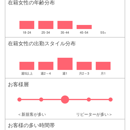
在籍女性の年齢分布
18-24
25-34
35-44
45-54
55+
在籍女性の出勤スタイル分布
週5以上
週2～4
週1
月2～3
月1
お客様層
＜新規客が多い
リピーターが多い＞
お客様の多い時間帯