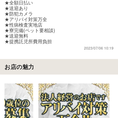
★全額日払い
★送迎あり
★防犯カメラ
★アリバイ対策万全
★性病検査実地店
★寮完備(ペット要相談)
★送迎無料
★提携託児所費用負担
2023/07/06 10:19
お店の魅力