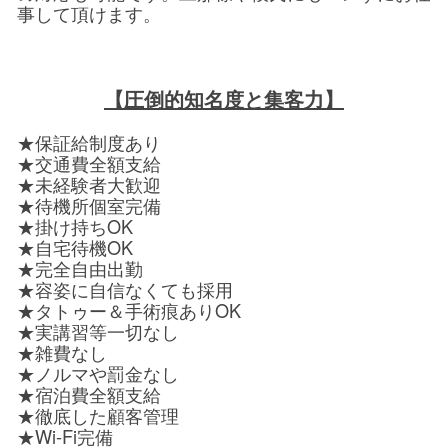
事して頂けます。
【圧倒的知名度と集客力】
★保証給制度あり
★交通費全額支給
★未経験者大歓迎
★待機所個室完備
★掛け持ちOK
★自宅待機OK
★完全自由出勤
★容姿に自信なくても採用
★タトゥー＆手術痕ありOK
★実講習等一切なし
★雑費なし
★ノルマや罰金なし
★宿泊費全額支給
★徹底した顧客管理
★Wi-Fi完備