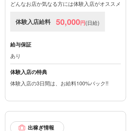
☆入店即日から稼げます！
どんなお店か気なる方には体験入店がオススメ
☆あなたの希望かなえます！
50,000
体験入店給料
(日給)
円
一度業界を卒業した方、過去に当店を卒業された方
の復帰も全力でバックアップします！
給与保証
あり
体験入店の特典
体験入店の3日間は、お給料100%バック!!
出稼ぎ情報