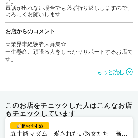
い。
電話が出れない場合でも必ず折り返ししますので、
よろしくお願いします
お店からのコメント
☆業界未経験者大募集☆
一生懸命、頑張る人をしっかりサポートするお店で
す。
もっと読む
女性オーナーの【暖かい会社作り】をモットーに頑
張っております。景気に左右されやすい職業です
が、女の子達もスタッフも安定して高収入を得やす
い環境、何よりもスタッフが長年働ける、働きたく
このお店をチェックした人はこんなお店
なる様な楽しく笑顔で働ける会社を目指しておりま
もチェックしています
す。
超おすすめ
風俗業界と言えば、華やかな見た目なだけに高収入
五十路マダム 愛されたい熟女たち 高松
を信じて、お仕事を始められる方が非常に多いと思