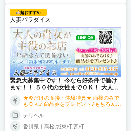
これからも急速なペースで展開していく上で、正直
超おすすめ
全く送迎スタッフや店長候補が足りておりません。
人妻パラダイス
私たちが笑顔で成長し続けられるのは、スタッフ、
女の子達の一生懸命さと努力の集大成に他なりませ
ん。当店はあなたの高収入と、よりよい未来を実現
するための環境をご用意しております。
あなたの努力とやる気次第でいくらでも高収入を稼
いでいただき、輝く未来も実現可能だといいうこと
です。笑顔で成長し続けられる会社です☆
緊急大募集中です！ 今なら好条件で働け
ます！！ ５０代の女性までＯＫ！ 大人の
貴女が主役のお店です
★今だけの面接・体験特典★ 面接のみで
もＯＫ♪ 商品券をプレゼント♪もちろん交
通費も別途支給♪ ゆっくりと待機できる
デリヘル
完全個室部屋完備。 即入居可の家電製品
一式が揃った寮あり 指名ボーナス制度あ
香川県｜高松,城東町,瓦町
り（詳しくはお問合せくださいませ） ※