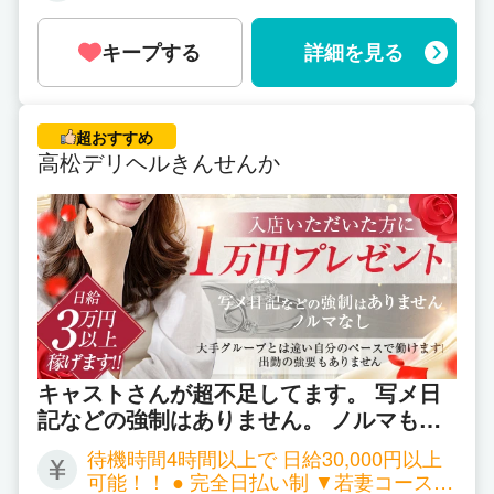
日給７万円以上可能！！ ※月収８０万円
以上可能！ （指名オプション料は全額支
キープする
詳細を見る
給致します。） お給料で悩まれてる方い
ましたらお気軽にご相談くださいませ。
超おすすめ
高松デリヘルきんせんか
キャストさんが超不足してます。 写メ日
記などの強制はありません。 ノルマもあ
りません。 大手グループとは違い自分の
待機時間4時間以上で 日給30,000円以上
ペースで働けます。
可能！！ ● 完全日払い制 ▼若妻コース▼