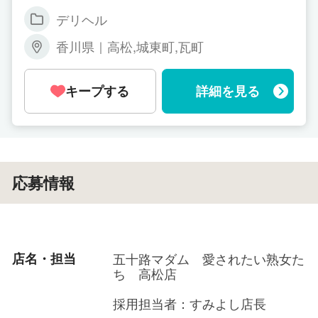
・ 70分 7,000円 ・90分 11,000円 ・120
デリヘル
分 14,000円 ▼熟妻コース▼ ・70分 6,00
0円 ・90分 10,000円 ・120分 13,000円
香川県｜高松,城東町,瓦町
▼豊妻コース▼ ・70分 5,000円 ・90分
9,000円 ・120分 11,000円 全コース共通
┗ リピ様の場合 上記金額に 本指名料1,1
キープする
詳細を見る
00円 が プラスになります ┗オプション
料 全バック ┗雑費・引かれものなし
応募情報
店名・担当
五十路マダム 愛されたい熟女た
ち 高松店
採用担当者：すみよし店長