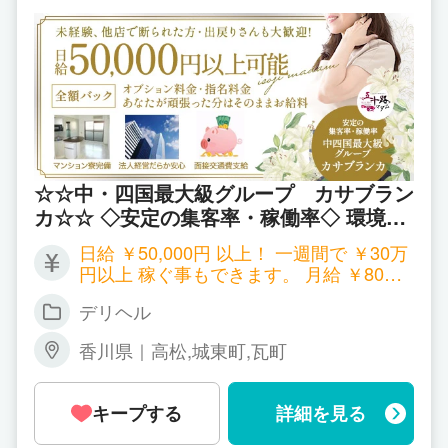
店
いますが、実際に入社してみると仕事が思ったより
も厳しかったり、ノルマがあって実際には稼げなか
ったり、人間関係の難しさに負けて辞めていく方も
非常に多いのが現実です。
しかし、当店はそういうのは一切なく、入社してく
る経験者さんにとても驚かれるくらいです♪とにか
☆☆中・四国最大級グループ カサブラン
く【笑顔】と【思いやり】を重視し、頑張るスタッ
カ☆☆ ◇安定の集客率・稼働率◇ 環境の
フさんや女の子の事を一番に考えます☆働きやす
良い職場作りを追求し誰もが笑顔で帰宅し
く、自然に笑顔が出るお店をとして頑張っておりま
日給 ￥50,000円 以上！ 一週間で ￥30万
働く貴女様に負担をかけないように全力で
す。
円以上 稼ぐ事もできます。 月給 ￥80万
サポートさせて頂きます。 ♡３０代・40
長年働いてくれているたくさんのスタッフが優しく
円 以上可能！！ ※出勤状況により金額は
代・50代の主婦、人妻、バツイチさんな
デリヘル
変わる場合もございます。 詳しくはお店
お仕事をお教えてくれますので、安心してご応募く
ど大募集中♡ 素敵なご縁になるように心
に問い合わせください。
ださい。一般的な風俗とは違う魅力をご期待くださ
香川県｜高松,城東町,瓦町
からお待ち申し上げております。
い。
キープする
詳細を見る
☆拡大と成長☆