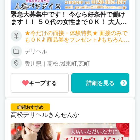
20代、30代、40代、50代の女性が更に輝き、人生
緊急大募集中です！ 今なら好条件で働け
を謳歌していただける
ます！！ ５０代の女性までＯＫ！ 大人の
貴女が主役のお店です
それこそが、私共の希望と願い、そのものでござい
★今だけの面接・体験特典★ 面接のみで
ます。
もＯＫ♪ 商品券をプレゼント♪もちろん交
通費も別途支給♪ ゆっくりと待機できる
デリヘル
完全個室部屋完備。 即入居可の家電製品
その、ひかり輝き、人生を謳歌するための第一歩を
一式が揃った寮あり 指名ボーナス制度あ
一緒に踏み出しませんか。
香川県｜高松,城東町,瓦町
り（詳しくはお問合せくださいませ） ※
日給７万円以上可能！！ ※月収８０万円
そして、一緒にお客様をおもてなししていきません
以上可能！ （指名オプション料は全額支
キープする
詳細を見る
か。
給致します。） お給料で悩まれてる方い
ましたらお気軽にご相談くださいませ。
入店祝い金10万円＆入店から2ヶ月間完全保証
超おすすめ
高松デリヘルきんせんか
“確実な安心とプラスα”を皆様へ
お仕事をしていく上で、職場を決定づけるポイン
ト…