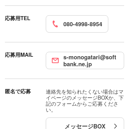
たい。
また、なにか不安材料があれば、お気兼ねなく頼っ
ていただきたい。
応募用TEL
出来る限り、お一人お一人のチカラになりたい、そ
080-4998-8954
う考えております。
居心地が良いお店だな。今日はあっという間に時間
が過ぎちゃったな。
応募用MAIL
s-monogatari@soft
bank.ne.jp
スタッフの対応が気持ちよかったな。明日もお仕事
を頑張れそうだな。
いかに、その様に思って頂ける様な動きや対応が
匿名で応募
連絡先を知られたくない場合はマ
日々出来ているか…
イページのメッセージBOXか、下
記のフォームからご応募くださ
その様に思って頂ける為には、どのような対応が必
い。
要であるだろうか…
メッセージBOX