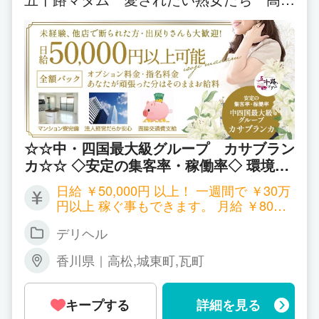
店
まず、1つ目は…
2ヶ月間完全保証！
1日5時間受付で1万円を確実に保証いたします。
誇大広告で保証が貰えない…というお話を耳にしま
す。
私共では、確実に1万円を保証いたします。
☆☆中・四国最大級グループ カサブラン
カ☆☆ ◇安定の集客率・稼働率◇ 環境の
お昼間、できるだけ短時間で収入を得たいけど、お
良い職場作りを追求し誰もが笑顔で帰宅し
日給 ￥50,000円 以上！ 一週間で ￥30万
昼間にお仕事あるのかな…
働く貴女様に負担をかけないように全力で
円以上 稼ぐ事もできます。 月給 ￥80万
と、不安に思われる方も多いかとおもいます。
サポートさせて頂きます。 ♡３０代・40
円 以上可能！！ ※出勤状況により金額は
ですが、ご安心ください。
代・50代の主婦、人妻、バツイチさんな
デリヘル
変わる場合もございます。 詳しくはお店
1万円は必ず皆様に保証いたします！
ど大募集中♡ 素敵なご縁になるように心
に問い合わせください。
香川県｜高松,城東町,瓦町
からお待ち申し上げております。
つぎに、2つ目の、確実な安心とプラスαの“プラス
α”の部分です。
キープする
詳細を見る