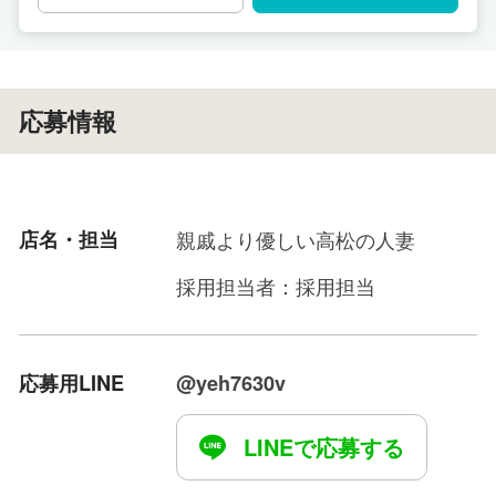
当店では、入店祝い金10万円をプレゼントいたし
ます。
ご出勤なさった日の給与に、必ずプラス3,000円を
お渡しし、10万円分プラスαになるようにいたしま
応募情報
す。
10万円最初に貰ったら、辞めるに辞めれないので
はないか…
店名・担当
親戚より優しい高松の人妻
無理な仕事を押し付けられるのではないだろうか…
採用担当者：採用担当
と感じられる方も多いようでした。
私共では、日々ご出勤頂いた際に、感謝の気持ちを
込めまして、僅かながらもプラスにさせて頂き、
応募用LINE
@yeh7630v
更に収入にプラスαとして頂こうということで、こ
のようなスタイルとさせていただきました。
LINEで応募する
私共スタッフは、皆様に安心して確実に稼いで頂き