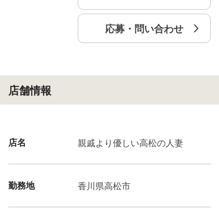
毎日繰り返し考え、沢山尽力出来る事を再確認しな
がら、反省し評価し…
応募・問い合わせ
私共は、職場ではまだまだお力添え出来る事があっ
ても、皆様の人生のほんの一部である事に気付き、
そのほんの一部に大きな存在として頼って頂ける存
在とありたい。
店舗情報
その様に、気持ちでお応えする熱い人材で構成され
ております。
店名
親戚より優しい高松の人妻
エステマッサージのみご希望の方
デリヘルでより稼げるお店をお探しの方
勤務地
香川県高松市
沢山のご応募 お待ちしております！