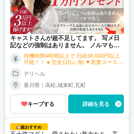
皆様は何をポイントとなさいますか？
仕事内容でしょうか…
勤務地でしょうか…
職場の雰囲気でしょうか…
キャストさんが超不足してます。 写メ日
記などの強制はありません。 ノルマもあ
一番大きな影響となるのは、やはり給与面かと思い
りません。 大手グループとは違い自分の
待機時間4時間以上で 日給30,000円以上
ペースで働けます。
ます。
可能！！ ● 完全日払い制 ▼若妻コース▼
・ 70分 7,000円 ・90分 11,000円 ・120
デリヘル
今、このサイトをご覧頂いておられる皆様は、今よ
分 14,000円 ▼熟妻コース▼ ・70分 6,00
0円 ・90分 10,000円 ・120分 13,000円
りも少しでも安心して収入を得られる職場をお探し
香川県｜高松,城東町,瓦町
▼豊妻コース▼ ・70分 5,000円 ・90分
なのではないでしょうか…
9,000円 ・120分 11,000円 全コース共通
┗ リピ様の場合 上記金額に 本指名料1,1
キープする
詳細を見る
そこで、親戚より優しい高松の人妻では、お仕事な
00円 が プラスになります ┗オプション
さる1日1日に“確実な安心とプラスα”で、日々確実
料 全バック ┗雑費・引かれものなし
に安定した給与体制を設けました。
超おすすめ
五十路マダム 愛されたい熟女たち 高松