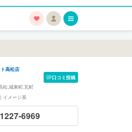
スト高松店
口コミ投稿
高松,城東町,瓦町
｜イメージ系
-1227-6969