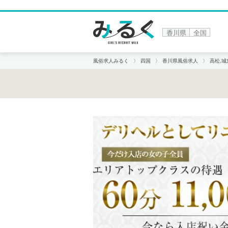
香川県
全国
風俗求人みるく
四国
香川県風俗求人
高松,城