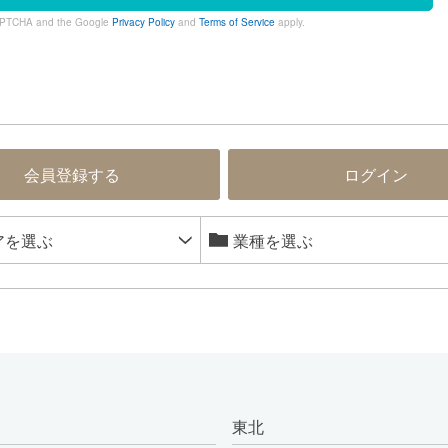
eCAPTCHA and the Google
Privacy Policy
and
Terms of Service
apply.
会員登録する
ログイン
東北