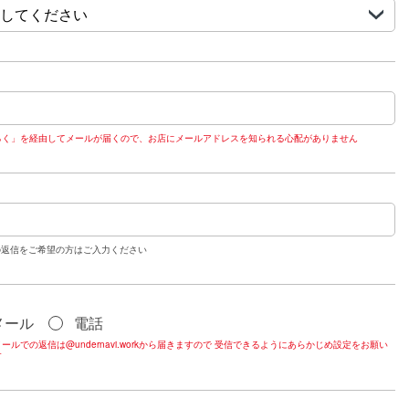
るく」を経由してメールが届くので、お店にメールアドレスを知られる心配がありません
の返信をご希望の方はご入力ください
メール
電話
ールでの返信は@undernavi.workから届きますので 受信できるようにあらかじめ設定をお願い
す