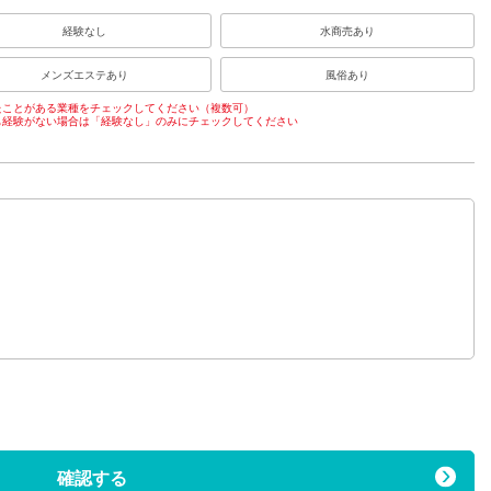
経験なし
水商売あり
メンズエステあり
風俗あり
たことがある業種をチェックしてください（複数可）
も経験がない場合は「経験なし」のみにチェックしてください
）
確認する