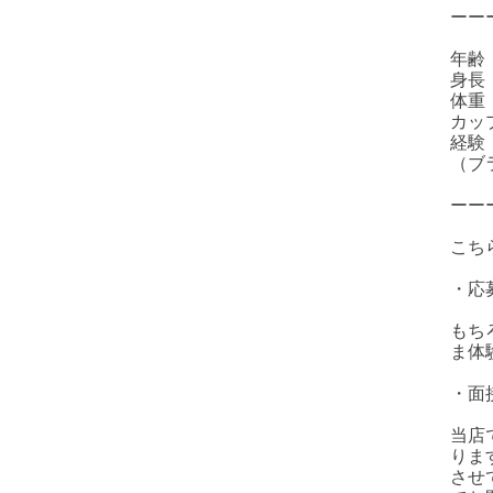
ーー
年齢
身長
体重
カッ
経験
（ブ
ーー
こち
・応
もち
ま体
・面
当店
りま
させ