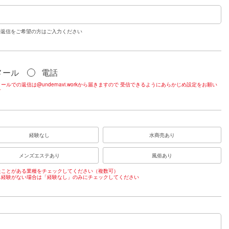
の返信をご希望の方はご入力ください
メール
電話
ールでの返信は@undernavi.workから届きますので 受信できるようにあらかじめ設定をお願い
す
経験なし
水商売あり
メンズエステあり
風俗あり
たことがある業種をチェックしてください（複数可）
も経験がない場合は「経験なし」のみにチェックしてください