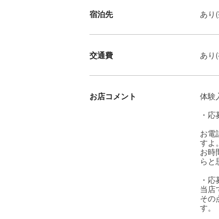
宿泊先
あり(
交通費
あり(
お店コメント
体験
・応
お電
すよ
お時
らと
・応
当店
その
す。