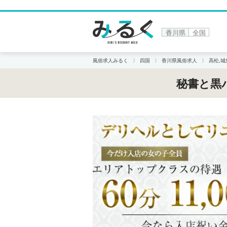
香川県
全国
風俗求人みるく
四国
香川県風俗求人
高松,城
秘書と黒