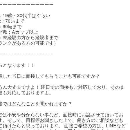
ーーーーーーーーーーーー
：19歳～30代半ばぐらい
：170㎝まで
：60㎏まで
プ数：Aカップ以上
：未経験の方から経験者まで
ランクがある方の可能です）
ーーーーーーーーーーーー
らとなります！！
募した当日に面接してもらうことも可能ですか？
ろん大丈夫ですよ！ 即日での面接もご対応しており、そのま
験も対応しておりますよ。
接ではどんなことを聞かれますか？
では不安や分からない事など、面接時にお話させて頂いてお
す。そして、目標等お聞きした上で、働き方のご相談なども
て頂けたらと思っております。 面接ご希望の方は、LINEなど