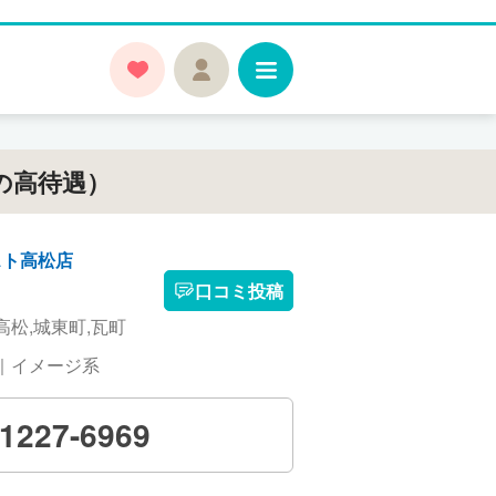
の高待遇）
スト高松店
口コミ投稿
高松,城東町,瓦町
｜イメージ系
-1227-6969