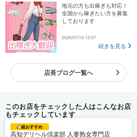
地元の方も出稼ぎも対応！
デリヘルコースは４つの種類のコースがあり
全国から稼ぎたい方を募集
年齢によって取り組めるコースに違いがあります。
しております
●通常コース
2026/07/15 13:37
18歳～30代の方
続きを見る
●ロゼコース
30代後半～40代の方
●マダムコース
店長ブログ一覧へ
40代後半～50代の方
●プレミアムコース
当店基準 18歳(高校生不可)～30代ぐらい迄
このお店をチェックした人はこんなお店
▽▽▽▽▽▽▽▽▽▽▽▽▽▽▽▽▽▽▽▽▽▽▽
もチェックしています
超おすすめ
⇒アロマエステ＆マッサージ コースでは…
高知デリヘル倶楽部 人妻熟女専門店
18歳(高校生不可)～40代ぐらいまでで募集中！