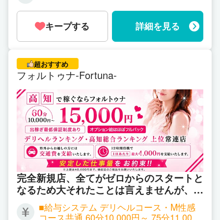
の女性には出稼ぎ保証があり ・お給料は
ません。"
全額日払いで支給します ・ノルマ・ペナ
キープする
詳細を見る
ルティ・雑費等の引かれ物は一切ありま
△△△△△△△△△△△△△△△△△△△△△△△
せん ・オプション料金は100％バック
超おすすめ
＜当店がご用意している待遇はこちら！＞
フォルトゥナ-Fortuna-
・ワンルームマンション完備
●単身タイプ2500円
・お友達も一緒に泊まれる、寮費が少し安いシェア
ハウスあり
●シェアタイプ1500円
完全新規店、全てがゼロからのスタートと
・年中いつでも自由出勤OK
なるため大それたことは言えませんが、少
しでも多くの稼ぎと働きやすい環境を提供
■給与システム デリヘルコース・M性感
・顧客管理システム搭載
できるよう全力で頑張らせていただきま
コース共通 60分10,000円～ 75分11,000