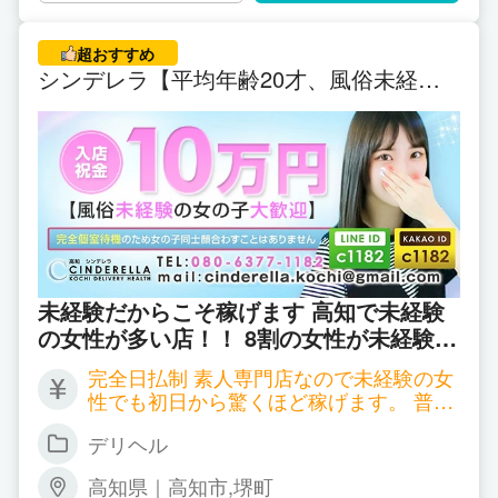
「稼ぎ方、指名の取り方が分からない方」
人妻デリヘル店舗の中で1番のお給料をお
オプションサービスもできる！
など１つでも当てはまれば当店にピッタリ
支払いしております！ ▼通常コースのお
という方は、もちろんその分稼いでいただけます♪
超おすすめ
です！ 貴女の魅力を充分に引き出し、お
給料(最短60分) ┣60％⇒ ￥11,000円 ┣7
シンデレラ【平均年齢20才、風俗未経験
（100%バックです！）
0％⇒ ￥11,400円 ┗80％⇒ ￥12,800円
給料・環境・待遇すべての面で最高の環境
の娘が多数】
▼若妻コースのお給料(最短60分) ┣60％
で皆様をお迎え致します。 お金に関する
「風俗経験がないので心配」という方
⇒ ￥8,800円 ┣70％⇒ ￥10,100円 ┗8
悩みだけは必ず解決させてみせますので勇
「マッサージの経験を生かしたい」という方
0％⇒ ￥11,400円 ▼人妻コースのお給料
気を振り絞ってお問い合わせ下さい。
(最短60分) ┣60％⇒ ￥8,200円 ┣70％⇒
「今よりもソフトなお店で働きたい」という方
￥9,400円 ┗80％⇒ ￥10,600円 ▼熟女コ
「人と接するのがとっても大好き」という方
ースのお給料例(最短60分) ┣60％⇒ ￥7,
「アロマ・リフレに興味がある」という方
600円 ┣70％⇒ ￥8,700円 ┗80％⇒ ￥9,
「全部脱ぐのは抵抗があるけど・・・」という方
800円 ※ 再指名料金込み ◆指名料金変動
「安心できる環境で働きたい」という方
システムを導入 1ヶ月の再指名本数や頑
未経験だからこそ稼げます 高知で未経験
張り次第で通常 ￥1,000円 の指名料金が
「深夜の時間を有効に使いたい」という方
の女性が多い店！！ 8割の女性が未経験で
￥2,000円バック となります。 ◆入店か
「お金を稼ぎたい」という方
スタート。初心者でも安心の入門店です。
ら3ヶ月間は待機保証あり！ 入店から3ヶ
完全日払制 素人専門店なので未経験の女
不安を抱えている女性スタッフが全力でサ
月間は ・ 6時間待機で2万 ・ 4時間待機
性でも初日から驚くほど稼げます。 普通
ポート！ 素人専門店なのでテクニックは
で1万 安心の為に待機保証を用意してお
のアルバイト1ヶ月分の給料がシンデレラ
マッサージのお仕事経験がない方には、あらかじめ
ります。 例)12:00～18:00までの5時間 仮
全く必要ありません。
デリヘル
なら たった１日で達成できます。 給与例
にお仕事が無ければ2万円お支払いしま
女性スタッフが研修をおこないます。
４時間で 30,000円 ６時間で 50,000円
高知県｜高知市,堺町
す。 ※ 高知県在住の女性のみ ※ 県外から
10時間で 80,000円
過剰なことはしませんので、何も心配する必要あり