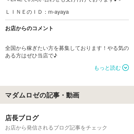
ＬＩＮＥのＩＤ：m-ayaya
お店からのコメント
全国から稼ぎたい方を募集しております！やる気の
ある方はぜひ当店で♪
四国といえばマリアグループの「マダムロゼ」が大
もっと読む
好評！
大型店の人妻店・熟女店で安定した給料が欲しい方
は必見です。
マダムロゼの記事・動画
デリヘルコースに加えて、アロマエステ＆マッサー
ジ コースを新設！
店長ブログ
⇒デリヘルコースでは…
お店から発信されるブログ記事をチェック
現在20代～50代まで、幅広く募集中！