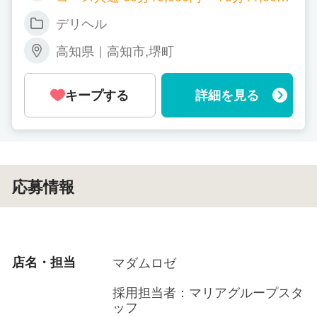
す。当店には貴女のチカラが絶対に必要で
円～ 90分13,000円～ 105分15,000円～ 1
・努力が給料に100%反映
す。全国からお問い合わせをお待ちしてお
デリヘル
20分18,000円～ 150分22,000円～ 180分
ります。
27,000円～ 延長10分1,800円 本指名料＋
高知県｜高知市,堺町
・指名料2倍バックの指名ボーナス（※デリヘルコ
1,000円 ※割引イベント等により給与が下
がる事はありません。 ★単価交渉可能 特
ースのみ）
別指名料により対応＋1,000円～応相談 ■
キープする
詳細を見る
オプション給 デリヘルコースオプション
500円 ・パンスト ・ローションバス 1,00
0円 ・コスプレ ・ローター 2,000円 ・バ
イブ ・電マ ・前立腺マッサージ ・オナ
ニー鑑賞 ・パンツ持ち帰り 3,000円 ・マ
ットプレイ ・アナル舐め ・聖水 ・即尺
応募情報
・写真撮影(顔出しNG) 4,000円 ・顔射 ・
イラマチオ 5,000円 ・写真撮影(顔出しO
K) 6,000円 ・動画撮影(顔出しNG) 8,000
円 ・動画撮影(顔出しOK) 10,000円 ・AF
※オプションに関しては入店前に確認させ
店名・担当
マダムロゼ
ていただき、できるものだけで大丈夫で
す。
採用担当者：マリアグループスタ
ッフ