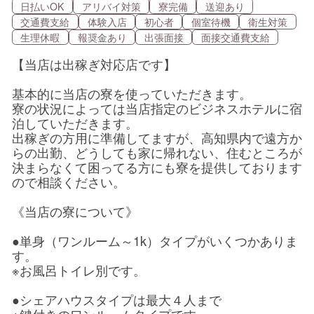
日払いOK
アリバイ対策
寮完備
送迎あり
交通費支給
体験入店
初心者
個室待機
衛生対策
生理休暇
報奨金あり
出張面接
面接交通費支給
【当店は出稼ぎ対応店です】
基本的に当店の寮を使っていただきます。
寮の状況によっては当店指定のビジネスホテルに宿
泊していただきます。
出稼ぎの方用に準備してますが、高知県内で遠方か
らの出勤、どうしても家に帰れない、住むところが
決まらなくて困ってる方にも寮を提供しております
ので相談ください。
《当店の寮について》
●単身（ワンルーム～1k）タイプがいくつかありま
す。
※お風呂トイレ別です。
●シェアハウスタイプは最大４人まで