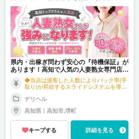
病気の心配ない「完全ハンドサービス」で驚きの高
収入GET!!
アロマの香りに包まれた安心の超ソフトサービスで
驚きの高収入！！
＊オールヌードにならない＊舐めない＊舐められな
い＊受身にならない＊ハンドサービスのみ
県内・出稼ぎ問わず安心の『待機保証』が
【コース料金の60%】
あります！高知で人気の人妻熟女専門店だ
【延長料金の60%】
からこそできる高収入と本物の安心感を１
◆当店は接客した人数によりバック率(手
【指名料全額！】
度体験してみませんか？ ルックスではな
取り)が昇給するスライドシステムを導入
く『素敵な笑顔』『優しさ』『気配り』
【オプション料全額！】
しています！ ▼給料のバック率について
『心のこもった上品なサービス』を重視
デリヘル
┣1本目～3本目⇒料金の 60％バック ┣4
し、女性が女性としていつまでも輝いて頂
本目～5本目⇒料金の 70％バック ┗6本
アロマエステ＆マッサージ コースでは
高知県｜高知市,堺町
目～全て ⇒料金の 80％バック ※ 県外(出
く場所を皆さんと一緒に作っていきたいと
お願いする仕事は《優しさ》と《手》を使ったおも
稼ぎ)の場合、交通費の金額で変更になる
思っています。 「未経験で不安な方」
てなしのみ。
場合もあります と、最高でバック率は8
「知人バレが怖い方」「顔出しをしたくな
ソフトなサービス内容なので、難しいことは一切あ
キープする
詳細を見る
0％まで昇給します。 また昇給率は貴女
い方」「客層が悪くて嫌になっている方」
りません。
の頑張り次第で変わります。 ◆高知県の