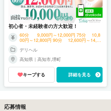
初心者・未経験者の方大歓迎！
60分 9,000円～12,000円 75分 10,8
00円～12,800円 90分 12,600円～14,60
0円 120分 16,200円～19,200円 150分 19,
デリヘル
800円～22,800円 再指名料金 +1000円 オ
プション料金全額バック 月初から末締め
高知県｜高知市,堺町
のポイント制。頑張れば頑張るほど給与
が上がります。 延長10分 1,800円 特別指
名料金 +2000から4000円 以上 ルックス
キープする
詳細を見る
に自信がある方はお申し付けください。
責任も持って売り出します！ 罰金、雑費
等、お店からお金を頂くことはありませ
ん。
応募情報