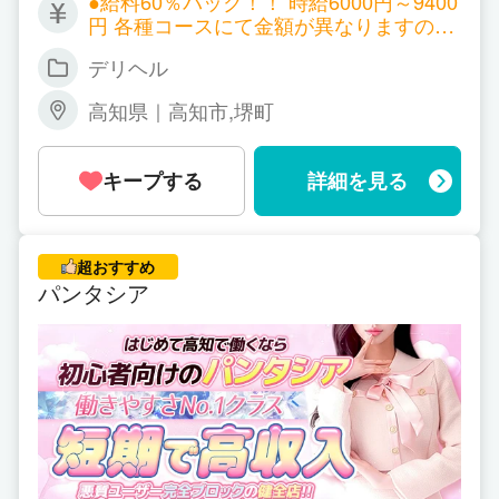
●給料60％バック！！ 時給6000円～9400
●応募の秘密は固く厳守致します
円 各種コースにて金額が異なりますので
●面接だけでもOK
お問い合わせ下さい。
デリヘル
●本番行為はありません
高知県｜高知市,堺町
【応募方法】
お電話若しくはメールにて
キープする
詳細を見る
お問い合わせ下さい。
aaa.8050@ezweb.ne.jp
女の子が安心して働けるように、お店側は日々努力
超おすすめ
してまいりたいと考えております。
パンタシア
信頼関係は勿論、姫とのコミュニケーションも大切
にしてます。
openしたばかりのアミューズを
私達スタッフと共に信頼あるお店に作り上げて下さ
い！
スタッフ一同心よりお待ちしております。