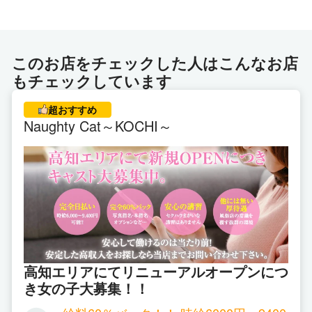
■勤務日…完全自由出勤
■勤務時間…9:00～ラストで無理のないお時間で決
このお店をチェックした人はこんなお店
めて下さい。
もチェックしています
☆…check-point…☆
超おすすめ
●送迎有
Naughty Cat～KOCHI～
●衛生管理万全
(イソジン消毒液など)
●未経験者歓迎
●高知市内《中心部》在住者歓迎
●車通勤可
●実在アリバイ会社有り
●ノルマ一切なし
●講習はありません
高知エリアにてリニューアルオープンにつ
●短期アルバイトOK
き女の子大募集！！
●体験入店OK
●即日退店OK