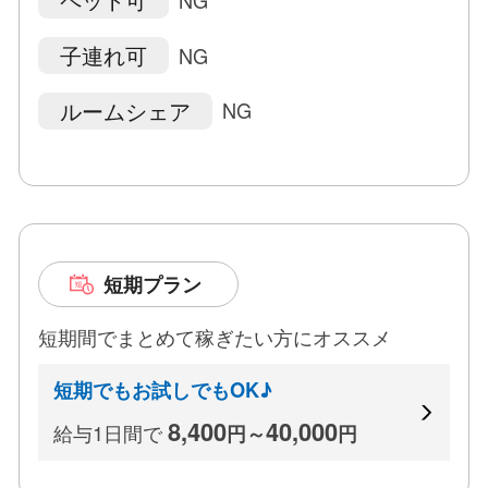
ラインID ■ (oriental777)
メールアドレス ■ (minmin22122@gmail.com)
子連れ可
NG
-----------------------------------------------
ルームシェア
NG
☆──────────────☆
面接ご希望の方は、店舗面接スタッフにお電話また
はメールにてご連絡下さい
あなたのご都合のよい日程をお電話・メールでお伺
いいたします。
短期プラン
お仕事についての質問などございましたら、お電話
でもお答えいたします。
短期間でまとめて稼ぎたい方にオススメ
またメールやラインでもお答えいたしますので、不
安がありましたらご連絡下さい。
短期でもお試しでもOK♪
8,400
40,000
給与1日間で
メールやラインでの面接も致します。
円～
円
オリエンタルの求人情報をご覧頂き誠にありがとう