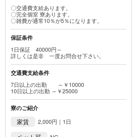
出稼ぎの方は観光気分でお仕事しながら四万十市を
〇交通費支給あります。
思いっきり満喫して下さい。
〇完全個室 寮あります。
〇雑費が通常10％が5％になります。
勿論、短期間での出稼ぎでも大丈夫ですよ★
保証条件
出稼ぎに来て頂けたら、こちらでのレジャーや癒し
1日保証 40000円～
のサポートは出来る限り致します。
詳しくは是非 一度お問合せ下さい。
この機会にバカンスがてらお仕事してみませんか？
交通費支給条件
7日以上の出勤 ～￥10000
10日以上の出勤 ～￥25000
まずはお気軽にお電話かメールにて問い合わせして
寮のご紹介
下さい。
家賃
2,000円｜1日
----------------------------------------------
電話番号 ■ (080-6288-3370)
ペット可
NG