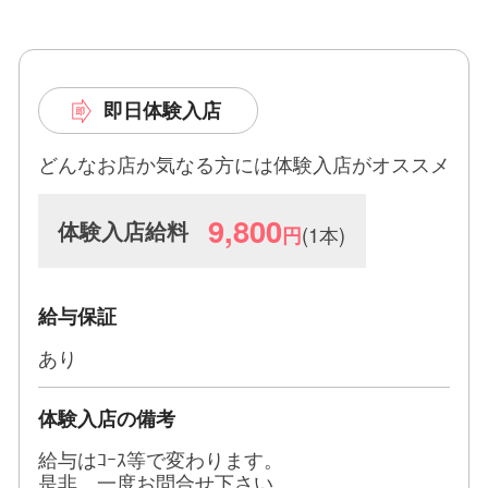
働き易い環境で女の子を募集しています♪
未経験者の方、経験者の方、人妻さん、OLさん、
学生さん大歓迎です。
即日体験入店
一日体験入店でもOKですよ。
どんなお店か気なる方には体験入店がオススメ
9,800
体験入店給料
(1本)
円
〓〓〓〓〓〓〓〓〓〓〓〓〓〓〓〓
給与保証
客層や雰囲気など働きやすさを実際に体験してみて
あり
から入店を決めてください。
お仕事をするうえで不安なことは全て解決できるよ
体験入店の備考
う当店スタッフが全面的にサポート致します。
給与はｺｰｽ等で変わります。
〓〓〓〓〓〓〓〓〓〓〓〓〓〓〓〓
是非 一度お問合せ下さい。