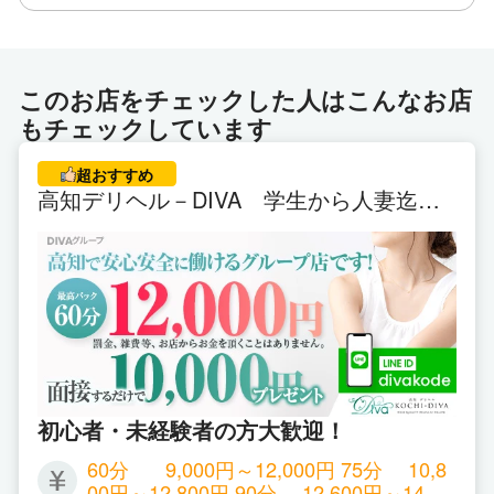
ございました。
当店は、本番行為などの違法行為は一切行っており
このお店をチェックした人はこんなお店
ません。
もチェックしています
安心してお仕事出来る環境を整えていますのでお気
軽にお問い合わせください。
超おすすめ
高知デリヘル－DIVA 学生から人妻迄在
※面接は女性がしますのでお気軽に来て下さいね♪
籍
初心者・未経験者の方大歓迎！
60分 9,000円～12,000円 75分 10,8
00円～12,800円 90分 12,600円～14,60