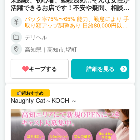
活躍できるお店です！不安や疑問、相談の
みでも丁寧に応対します！身バレ対策・女
バック率75%〜65% 能力、勤怠により 手
性スタッフによる面接、悪質客排除に力を
取り額アップ調整あり 日給80,000円以上
入れています！地元で初心者の女性が安心
可能 日払い
して働けるようサポートしています＾＾⭐︎
デリヘル
高知県｜高知市,堺町
キープする
詳細を見る
超おすすめ
Naughty Cat～KOCHI～