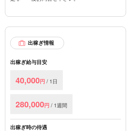
満足な収入へのアドバイスもさせていただきます。
〓〓〓〓〓〓〓〓〓〓〓〓〓〓〓〓
人妻・熟女の方も大歓迎です。年齢を気にせず少し
出稼ぎ情報
でも興味のある方は連絡して下さいね。
見た目の容姿や年齢より、癒しや安心感で接客出来
出稼ぎ給与目安
る方を待っています。
40,000
〓〓〓〓〓〓〓〓〓〓〓〓〓〓〓〓
/ 1日
円
県外の方大歓迎
280,000
/ 1週間
円
全国でも有名な四万十市なので田舎ですがとても癒
される場所でのお仕事になります。
出稼ぎ時の待遇