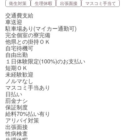
衛生対策
生理休暇
出張面接
マスコミ手当て
交通費支給
車送迎
駐車場あり(マイカー通勤可)
完全個室の寮完備
他県との掛持ＯＫ
自宅待機可
自由出勤
１日体験限定(100%)のお支払い
短期ＯＫ
未経験歓迎
ノルマなし
マスコミ手当あり
日払い
罰金ナシ
保証制度
給料70%払い有り
アリバイ対策
出張面接
性病検査
生理休暇