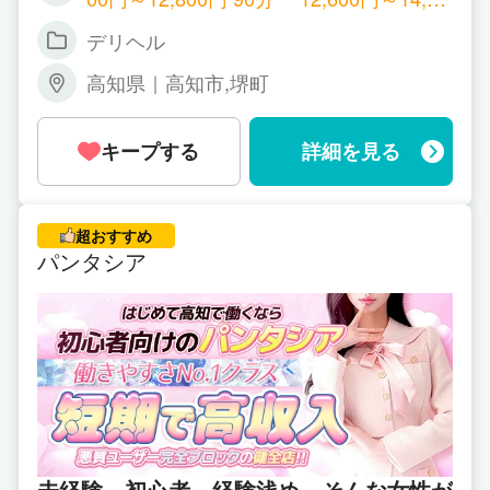
0円 120分 16,200円～19,200円 150分 19,
デリヘル
800円～22,800円 再指名料金 +1000円 オ
プション料金全額バック 月初から末締め
高知県｜高知市,堺町
のポイント制。頑張れば頑張るほど給与
が上がります。 延長10分 1,800円 特別指
名料金 +2000から4000円 以上 ルックス
キープする
詳細を見る
に自信がある方はお申し付けください。
責任も持って売り出します！ 罰金、雑費
等、お店からお金を頂くことはありませ
ん。
超おすすめ
パンタシア
未経験、初心者、経験浅め…そんな女性が