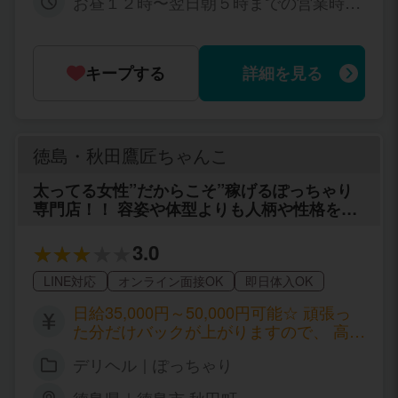
お昼１２時〜翌日朝５時までの営業時間
内の好きな時間をお選び下さい。 今日は
お仕事1本だけ、お昼のお仕事の後の数
時間、など働き方もご自身でお選び出来
キープする
詳細を見る
ますのでお気軽にご相談ください(^ ^)
徳島・秋田鷹匠ちゃんこ
太ってる女性”だからこそ”稼げるぽっちゃり
専門店！！ 容姿や体型よりも人柄や性格を重
要視しております！ 『笑顔』『やる気』が何
より大切です♪ 女の子が安心して働ける環境
3.0
や待遇をご用意しています 詳しい待遇につい
てはお気軽にお問合せください♩ 気になるこ
LINE対応
オンライン面接OK
即日体入OK
とや疑問点があれば、何でもお気軽にご連絡
日給35,000円～50,000円可能☆ 頑張っ
ください♪ スタッフ一同、ご応募お待ちして
た分だけバックが上がりますので、 高級
おります！
店並みのバックが貰えることも！ もちろ
デリヘル｜ぽっちゃり
ん、本指名料やオプション料はフルバッ
ク！ 60~70%のバック率になることもあ