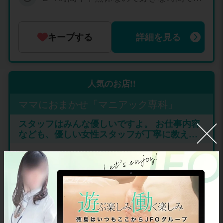
分で決められます Ａさん（基本コース）
Kです。
ットホームが一番》 《とっても暖かいお店で
総取りプランをしていますので是非この
60分 6,000円もらえます。 Bさん（基
す》 短期バイト感覚で良いので…じゃんじゃ
機会に！！ 稼げる額が超高額となってい
本コース+指名料3000円に設定） 60分
ん稼いでみて下さいねぇ(^_-)
ますので是非期間限定中に体験入店す
9,000円もらえます。
キープする
詳細を見る
る、しないに関係なく一度お問合せだけ
でもお待ちしております♪ また今までそ
こまで稼がなくても良いと言う体験姫も
過去いましたのでそう言う女性には本数
限定でお仕事をとることも大丈夫ですの
人気のお店!!
で♪ ※お問合せはメールは中々気ずかな
い場合があります！LINE・電話は早いで
ママにおまかせ「マニアック専科」
×
す まずはお気軽にお問合せだけでもお待
ち致しております♪ ※夜21時以降のお問
スタッフはみんな優しいですよ。 お仕事内容
合せは中々きずかない場合もありますの
なども、優しい女性スタッフが丁寧に教えて
でご了承くださいませ。 ※夜21時以降の
くれるので 初心者・未経験者でも心配は一切
お問合せ電話番号は ↓↓↓ TEL090－447
いりません！
2－7812 ※朝7時より～21時までのお問
合せは ↓↓↓ TEL 080-5664－5055 メー
ル kiken.jyouji@gmail.com LineID kiken.j
youj