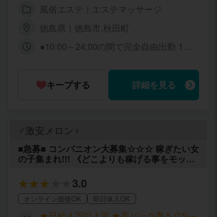
雑費などの引かれものもありません☆
風俗エステ｜エステマッサージ
徳島県｜徳島市,秋田町
●10:00～24:00の間で完全自由出勤 1日2
時間～週1・月1回の出勤でもOK☆
キープする
詳細を見る
♂激安メロン♀
■急募■ コンパニオン大募集☆☆☆ 稼ぎたい女
の子集まれ!!! 《どこよりも稼げる事をモット
ーにスタッフ一同常に貴女をバックアップ致
します！》 ※一日体験でも大歓迎！ ※地元の
3.0
方・県外の方も大歓迎！ 24時間お気軽に何で
もご相談下さい！ お電話お待ちしておりま
オンライン面接OK
即日体入OK
す。
★日給４万以上可 ★高バック率５０%～