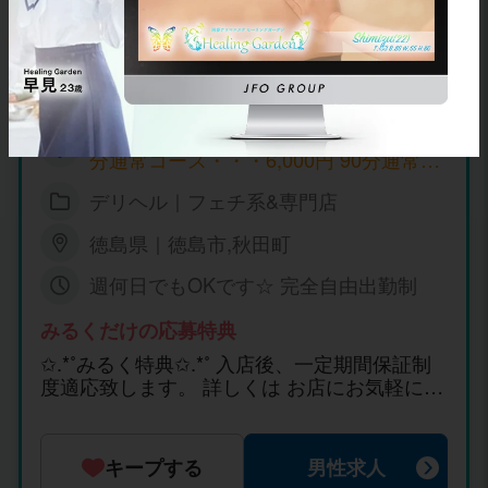
3.0
出稼ぎOK
LINE対応
オンライン面接OK
即日体入OK
通常コース 10分・・・1,000円 例】 60
分通常コース・・・6,000円 90分通常コ
ース・・・9,000円 120分通常コー
デリヘル｜フェチ系&専門店
ス・・・12,000円となっております 日
給・・・35,000円以上可 ※入店1週間は
徳島県｜徳島市,秋田町
最低保証(条件付き)もございますので
お気軽にご連絡くださいね★ ０９０－２
週何日でもOKです☆ 完全自由出勤制
８２１－５７４７ 猫みみまで
みるくだけの応募特典
✩.*˚みるく特典✩.*˚ 入店後、一定期間保証制
度適応致します。 詳しくは お店にお気軽にお
問い合わせくださいませ。
キープする
男性求人