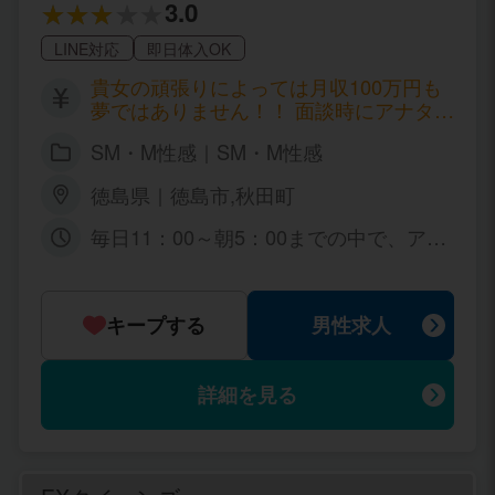
3.0
間体験入店の場合5日分のお給料全てお
持ち帰れます！！ ◎12日間体験入店の
LINE対応
即日体入OK
場合6日分のお給料全てお持ち帰れま
す！！ ◎14日間体験入店の場合7日分の
貴女の頑張りによっては月収100万円も
お給料全てお持ち帰れます！！ ◎16日
夢ではありません！！ 面談時にアナタの
間体験入店の場合8日分のお給料全てお
ご希望の月収額を遠慮なくお聞かせ下さ
SM・M性感｜SM・M性感
持ち帰れます！！ ◎18日間体験入店の
いね♪ 目標が達成出来るよう、全力でサ
場合9日分のお給料全てお持ち帰れま
ポート致します☆ 【募集キャスト】 ①S
徳島県｜徳島市,秋田町
す！！ ◎20日間体験入店の場合10日分
女、女王様、痴女、の方 男性に触られる
のお給料全てお持ち帰れます！！ ◇お給
のが苦手な方、むしろ男嫌いの方も大募
毎日11：00～朝5：00までの中で、アナ
料システム ･60分・6000円～8000円 ･90
集☆ 他店で経験ある方も大歓迎です！
タのご希望に合せてお仕事可能です♪ 週
分・9000円～11000円 ･120分・12000円
男性をいじめるのが好き、責めるのが好
1日からでも大丈夫！ まずはお気軽にお
～14000円 ※まずは他店を回ってもらい
きな方は女王様向き♪ ぜひ当店でお仕事
問合せ下さいね(*^。^*)
最後でかまいませんのでお気軽にご連絡
してみてくださいね！ チャットレディも
キープする
男性求人
下さいませ。 ※まずはお問合せだけでも
募集中☆詳しくはお問い合わせください
お持ちいたしております。 ◎応募 お電
ね！ ②女装娘さん、ニューハーフさん
話でのお問い合わせ ↓↓↓ 080-6396-949
（性転換された方もOK！）募集 美しさ
詳細を見る
6 メールでのお問合せ ↓↓↓ mmm0812m
を保つためにはお金が必要。 趣味と実益
y@gmail.com
を合わせたお仕事をしましょう！ 昼職で
は男性、趣味で女装をしているという方
ももちろん大丈夫♪ 女装さんが好きな男