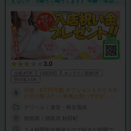
えない》 《鳴って鳴ってます》 年齢・体型・
30000円 危険な情事では地元徳島・四
短期・県外･･･一切関係ありません！ 採用率9
国・関東・関西と都市・地方の全国から
9．9％ 本当に稼ぎたい女の子を緊急大募集し
出稼ぎ＆体験入店の女性の方々が求人情
ています。 当店は、24時間営業の為たえず電
報を見て体験入店及び体験入店が終わっ
話が鳴りまくり常態ですが女の子が全く足り
てもまた出稼ぎに来てくれてる状況です
なくお客様にお断りする件数が毎日最低50本
♪ 魅力的の事はもちろん10日間で最低30
～多い時だと150本位お断りしています
万円～50万円は稼いで帰れることと、細
（泣）・・・・ ごめんなさい少しオーバーに
かい規約、罰金、引かれもの物などなく
書きました（笑） だけど実際にお断りしてい
完全自由で伸び伸びと稼いで帰れると満
る数は本当に多いです どうか少しでもお断り
足されて帰っていただいてます♫ 短期・
しなくて良いようにお力を貸してくださいm(.
期間限定でも体験入店される女性の方を
3.0
_.)m 本当に稼げますよ！ 他県からの住み込み
是非お待ちしております。 只今期間限定
出稼ぎOK
LINE対応
オンライン面接OK
希望もＯＫです(^0_0^) 他店で良く最低保証
で、お給料総取りキャンペーンをしてい
即日体入OK
とか言う話しを耳にしますが？当店では、そ
て稼げる金額は10日間で出勤時間にもよ
んな心配をする必要は、一切ございません(^_
りますが平均最低35万円～50万円平均に
日給：8万円可能 オプション１００％女
-) 実際に体験入店してもらえれば一目瞭然…
稼いで帰れます♪ ここ最近では10日間体
の子の取り(^_-) 単価は安いですが、間
(^_-) 何枚かの下着と何枚かの着替えだけ持っ
験入店が終わりまた数日後に来られた女
違いなく稼げます！ お客様に付く回数が
て来てくださいねぇ(^_-) もし当店に合わない
の子でタイミングがよく合計20日間で75
デリヘル｜激安・格安風俗
半端じゃ～ないから… それだけオプショ
と感じたら何時でも退店してくれても大丈夫
万円弱稼いで帰られました♫ 短期間で稼
ンでも稼げます(^_-) お給料１００万円
です(^_-) 無理な引き止めは、しません(^_-)
ぎたい方とかには絶対的な自信をもって
徳島県｜徳島市,秋田町
以上も嘘全くウソじゃありません！実際
《くるもの こばまず さるもの おわず》
嘘・偽りなく事実を記載させていただい
稼いでいます！ 【給与例】 ※指名料は自
２４時間年中無休なので好きな時間でO
が、当店経営者のもっとーう…です(^_-) 《ア
てます♪ 素人の方、経験者の方、両方に