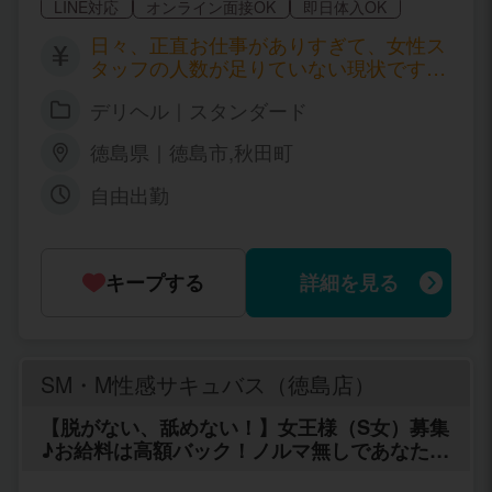
LINE対応
オンライン面接OK
即日体入OK
日々、正直お仕事がありすぎて、女性ス
タッフの人数が足りていない現状です…
本当に稼ぎたい女性や少し時間が空いた
デリヘル｜スタンダード
時に稼ぎたい女の子を募集していますの
で宜しくお願い致します。 当店の自信は
徳島県｜徳島市,秋田町
仕事の圧倒的な本数はあたりまえです
が、いやすさ、自由さ、自分自身さでい
自由出勤
られる環境に素でいられるアットホーム
的さです。 また只今体験入店された女性
全てにお給料お持ち帰りプランを期間限
定でさせていただいていますので勇気を
キープする
詳細を見る
もって気軽にお問合せだけでもお待ちし
ております。 「お給料お持ち帰りプラ
ン！！」 (例) ◎2日間体験入店の場合1
日分のお給料全てお持ち帰れます！！ ◎
SM・M性感サキュバス（徳島店）
4日間体験入店の場合2日分のお給料全て
お持ち帰れます！！ ◎6日間体験入店の
【脱がない、舐めない！】女王様（S女）募集
場合3日分のお給料全てお持ち帰れま
♪お給料は高額バック！ノルマ無しであなたの
す！！ ◎8日間体験入店の場合4日分の
自由な時間を尊重します。
お給料全てお持ち帰れます！！ ◎10日