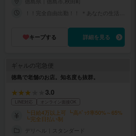
徳島県｜徳島市,秋田町
ス25000のうち 女の子給与16000！
180分コース30000のうち 女の子給
！！完全自由出勤！！ ＊あなたの生活に
与19000！！ ☆もちろん送迎もあります
合わせた出勤時間・出勤回数で ＊突然の
☆ オプション料金100％バック
ゲリラ出勤OK (送迎希望の場合は無理な
時もあります) ＊週１回、月１回などの
キープする
詳細を見る
女の子も沢山在籍しております ＊中抜け
もＯＫ 強制は全くありません♪ ノルマな
し♪ 罰金なし♪
ギャルの宅急便
徳島で老舗のお店。知名度も抜群。
3.0
LINE対応
オンライン面接OK
┗日給4万以上可 ┗高ﾊﾞｯｸ率50%～65%
┗完全日払い制
デリヘル｜スタンダード