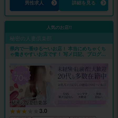
男性求人
詳細を見る
合計258000円＋175000円＝433000円 体
験入店10日間で持って帰れる金額は608
000円です♪ ※10日間でもって帰れる金
額は出勤時間にもよりますが最低35万円
万円～470000万円平均です！！ ≪経験
人気のお店!!
者・他店からの移転・出戻りの方の女の
子体験入店お給料システム≫ ◎経験者、
秘密の人妻倶楽部
出戻りの女の子にも超高収入♪ 『Newプ
県内で一番ゆる〜いお店！ 本当にめちゃくち
ラン↓↓↓』 体験入店10日間のうち、2日
ゃ働きやすいお店です！ 写メ日記、ブログ、
間はお給料は全額総取りとなっていま
SMS取り扱い無し！ ストレスなくお仕事出来
す！ ◇体験入店10日間 (体験入店10日間
ます。 気になる客層には自信あり！！ しかも
のうち、2日間はお給料は全額総取り) ◇
お仕事にも自信あります 問い合わせだけでも
体験入店30日間 (入店30日間のうち、3
大丈夫ですので 一度連絡してください。
日間はお給料は全額総取り) ◇さらに入
店で一ヶ月に一回総取り！ (例6時間待機
の場合) 〇初日 (女の子取り
分) ・90分コース⇒21000円 ・60分コー
ス⇒15000円 ・120分コース⇒30000円
・120分コース⇒30000円 合計96000円
〇2日目 (女の子取り分)
3.0
・120分コース⇒30000円 ・60分コース