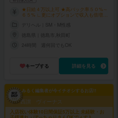
プレディーに来てよかった」と言わせてみま
す！
★日給４万以上可 ★高バック率５０%～
６５% ∟更にオプションで収入も倍増
(高級店である為ほとんどオプションも
デリヘル｜SM・M性感
有料) ★完全日払い制
徳島県｜徳島市,秋田町
24時間 週何回でもOK
キープする
詳細を見る
みるく編集者が今イチオシするお店!!
中・西讃 ヴィーナス
入店祝い体験10日間保証5万以上 未経験・お
子様連れ・ぽっちゃりさんOKでぇす♪