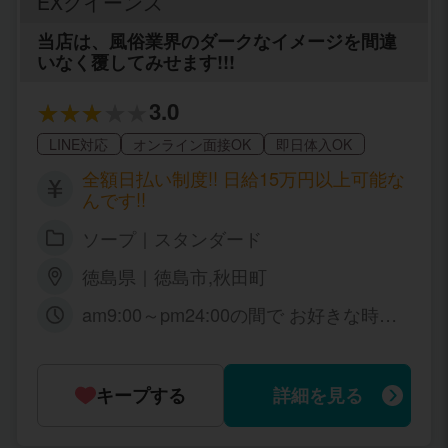
EXクイーンズ
性は徳島には大勢いますよ！ ③FTM、F
TX、ボーイッシュさん募集 トランスち
当店は、風俗業界のダークなイメージを間違
っくなアナタを募集しております☆ コス
いなく覆してみせます!!!
プレや男装がお好きな方も大歓迎です！
派手髪さんも大歓迎なので、ヴィジュア
3.0
ルバンドが好きな方、アニメやゲームが
好きな方 好きなものにもっとお金が使え
LINE対応
オンライン面接OK
即日体入OK
るようになりませんか？ ～～～～～ 店
舗運営スタッフも募集中！ デリバリー店
全額日払い制度!! 日給15万円以上可能な
舗運営スタッフ └ 電話応対、女性面接、
んです!!
店舗運営にかかわる業務全般 ◆20歳以
ソープ｜スタンダード
上～50代歓迎！学歴、職歴、年齢、特に
なし 真面目でヤル気のある方を歓迎！
徳島県｜徳島市,秋田町
勤務時間 ◆12:00～翌1:00の間休憩は自
由に取れます。 給与 ①月給３０万円ス
am9:00～pm24:00の間で お好きな時
タート＋利益歩合 日給８０００円～１
間・曜日でOK 月に何日でもOK 貴女の
００００円 休日 ◆週休1日（応相談）年
好きなタイミングで働けます♪
末年始休み ※基本的には自由です。
キープする
詳細を見る