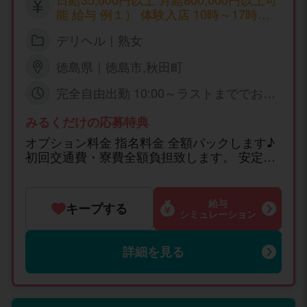
能 給与 例１） 体験入店 10時～17時（7
H） 25,000円 例２） 10時～17時 平日
デリヘル｜熟女
4～5日 出勤 325,000円/月（平均） 例
３） 10時～21時 週5日 出勤 95万円
徳島県｜徳島市,秋田町
完全自由出勤 10:00～ラストまででお好
きな時間に出勤して下さい♪
みるくだけの応募特典
オプション料金 指名料金 全額バックします♪
初回交通費・寮費全額負担致します。 安定し
た高収入を得たい方、幅広い人材を募集して
います。
給与
キープする
シミュレーション
詳細を見る