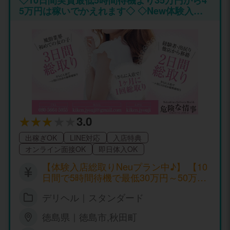
け稼げてその後は、 マッタク。。。稼げな
5万円は稼いでかえれます◇ ◇New体験入店
い。 そんなことは、カリスマでは心配無用！
総取りプラン◇ ◇嘘・偽りのない稼いで帰れ
応募や質問は超簡単！ラインでも応募してま
る金額です◇ 初めまして♪ 只今、情事では四
す！ カリスマは、あなたが思うほど敷居は高
国・関東・関西と都市・地方の全国から出稼
くありません！！ 稼げる新人特典待遇と給与
ぎ体験入店の女性の方々が求人情報を見て体
システムを用意！ スタッフが必ず出勤したく
験入店及び体験入店が終わってもまた出稼ぎ
なるような心地よい 環境を１番に心掛けてい
に来てくれてる状況です♪ 魅力的の事はもち
ることです！ アットホームで温かな優しいイ
ろん10日間で最低35万円～50万円は稼いで帰
メージで安心して悩まずに働いて頂けます！
れることと、細かい規約、罰金、引かれもの
★安心の保証制度も完備★ 気軽にお問い合わ
物などなく完全自由で伸び伸びと稼いで帰れ
せをっ♪ 電話が苦手な女の子は、SNS、メー
ると満足されて帰っていただいてます♫ 短
3.0
ルでのお問い合わせで大丈夫です♪ 出勤して
期・期間限定でも体験入店される女性の方を
も長時間待機、何時間も出勤したのに１～２
出稼ぎOK
LINE対応
入店特典
是非お待ちしております。 只今期間限定で、
万円しか稼げない。 求人の内容と違うと言う
オンライン面接OK
即日体入OK
お給料総取りキャンペーンをしていて稼げる
事は、ＪＦＯ ＧＲＯＵＰには存在しません。
金額は10日間で出勤時間にもよりますが平均
【体験入店総取りNeuプラン中♪】 【10
最低35万円～50万円平均に稼いで帰れます♪
日間で5時間待機で最低30万円～50万円
ここ最近では10日間体験入店が終わりまた数
正真正銘の稼いで帰れる金額です♪】 <<
日後に来られた女の子でタイミングがよく合
デリヘル｜スタンダード
風俗業界を初めての女の子体験入店シス
計20日間で70万円弱稼いで帰られました♫ 短
テム>> ◎風俗業界初めてのチャレンジ
期間で稼ぎたい方とかには絶対的な自信をも
徳島県｜徳島市,秋田町
希望の女性には超高収入♪ ◎10日間実質
って嘘・偽りなどはないです♪ 素人の方、経