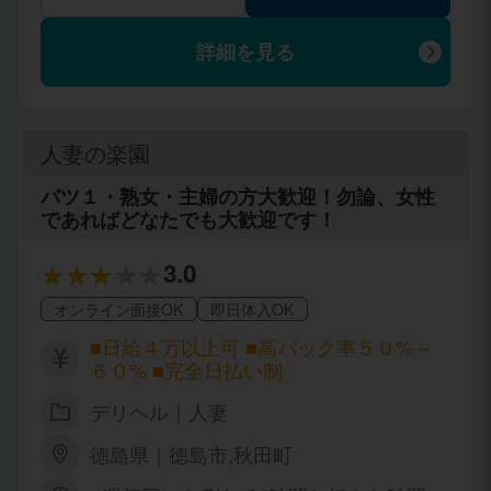
詳細を見る
人妻の楽園
バツ１・熟女・主婦の方大歓迎！勿論、女性
であればどなたでも大歓迎です！
3.0
オンライン面接OK
即日体入OK
■日給４万以上可 ■高バック率５０%～
６０% ■完全日払い制
デリヘル｜人妻
徳島県｜徳島市,秋田町