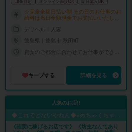
LINE対応
オンライン面接OK
即日体入OK
⇒15000円 ・60分コース⇒15000円 ・1
20分コース⇒30000円 合計90000円 ※10
☆完全全額日払い制 その日のお仕事のお
日間のうち2日間だけで総額お持ち帰り
給料は当日全額現金でお支払いいたしま
お給料は186000円です、残り8日間は6
す。 日給35,000円以上可 出勤状況によ
時間待機として場合平均3万円として合
デリヘル｜人妻
り金額は変わる場合もございます。 詳し
計186000円＋240000円＝426000円 体験
くはお店に問い合わせください。
入店10日間で持って帰れる金額は42600
徳島県｜徳島市,秋田町
0円です♪ ※10日間最低300000円～4700
貴女のご都合に合わせてお仕事ができま
00円平均です！！ ※体験入店日は連続で
す。 シフト自由！ 完全自由出勤！！ １
なくてま大丈夫です。 ※また中々出勤で
日１時間待機もOK！ 当日に急な休み大
きない・短い時間でしか出勤できない・
丈夫です！ １時間前に連絡条件で
都合が中々あわない。色々貴女の為に最
キープする
詳細を見る
適で稼いで帰れるようなプランを一緒に
お話ししましょう♪ ※7日間、10日間の体
験入店が都合により難しい方なも1日間
プラン、3日間プラン、5日間プランと高
収入プランをご用意させていただいてい
人気のお店!!
ますので、まずはお気軽にお問合せだけ
でもお待ち致しております♪ ※お客様か
◆これでどないやねん◆※めちゃくちゃ安
ら頂く金額です ■60分コース └15000円
い店※
《確実に稼げるお店です》 《坊主なんてあり
■90分コース └21000円 ■120分コース └