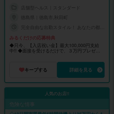
店舗型ヘルス｜スタンダード
徳島県｜徳島市,秋田町
完全自由な出勤スタイル！ あなたの都合
の良い時間に合わせちゃいます！
みるくだけの応募特典
◆只今、【入店祝い金】最大100,000円支給
中!! ◆面接を受けるだけで、３万円プレゼン
ト！ 四国風俗最高峰の収入を現実に！ 【ＪＦ
Ｏ ＧＲＯＵＰ】 カリスマブランド未経験育成
プログラムで稼げて スター候補生にもプロデ
キープする
詳細を見る
ュース！１０代～２０代だから稼げるポイン
トとコツがある！ ＪＦＯ GROUPの築き上げ
た実績と戦略で新人さんにＮｏ１の高額報酬
を実現！★ 何時でも気軽に質問Ｏｋ！！ SNS
求人 ＩＤ carisuma.jp 求人専用メールアドレ
人気のお店!!
ス carisuma0401@docomo.ne.jp 求人専用ダ
危険な情事
イアル 090-4970-7017 未経験だとキツイ厳
しい講習や罰則があったり 新人期間１月位だ
◇10日間実質最低5時間待機より35万円から4