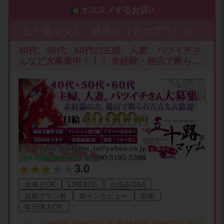
オススメするお店!!
五十路マダム 徳島店（カサブランカグ
ループ）
40代、50代、60代の主婦、人妻、バツイチさ
んなど大募集中！！！ 未経験・他店で断られ
た方も大歓迎です！
3.0
出稼ぎOK
LINE対応
お悩みQ&A
短期プラン有
姫インタビュー
動画
即日体入OK
日給35,000円以上 月給800,000円以上可