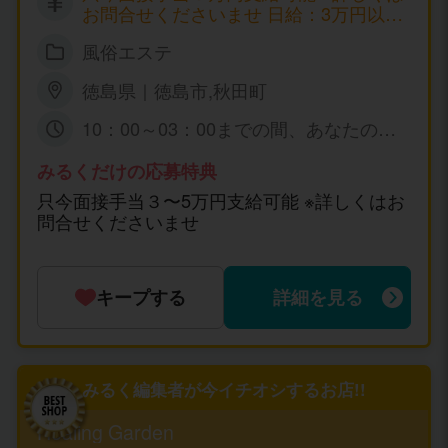
お問合せくださいませ 日給：3万円以上
可能
風俗エステ
徳島県｜徳島市,秋田町
10：00～03：00までの間、あなたの可
能な時間帯の 出勤で短時間でも大丈夫で
すょ☆ 特に、規定はありません。
みるくだけの応募特典
只今面接手当３〜5万円支給可能 ※詳しくはお
問合せくださいませ
キープする
詳細を見る
みるく編集者が今イチオシするお店!!
Healing Garden