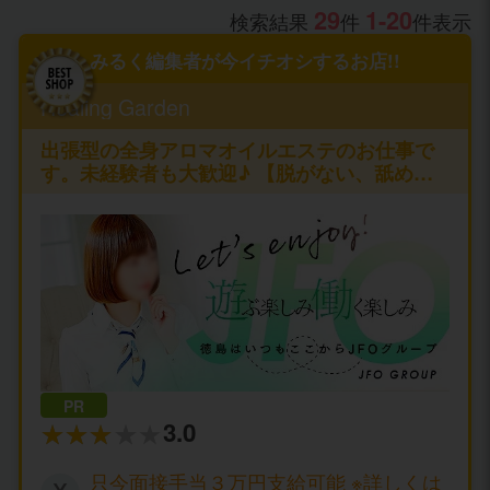
29
1-20
検索結果
件
件表示
みるく編集者が今イチオシするお店!!
Healing Garden
出張型の全身アロマオイルエステのお仕事で
す。未経験者も大歓迎♪ 【脱がない、舐めな
い、触られない】の仕事が可能です♪
PR
3.0
只今面接手当３万円支給可能 ※詳しくは