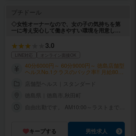
プチドール
◇女性オーナーなので、女の子の気持ちを第
一に考え安心して働きやすい環境を用意して
おります♪ 面接も女性オーナーが致します♪
3.0
LINE対応
オンライン面接OK
40分6000円～ 60分9000円～ 徳島店舗型
ヘルスNo.1クラスのバック率!! 月給80万
以上可能!!
店舗型ヘルス｜スタンダード
徳島県｜徳島市,秋田町
自由出勤です。 AM10:00～ラストまで
で、お好きな時間帯でお選び下さい!!
キープする
男性求人