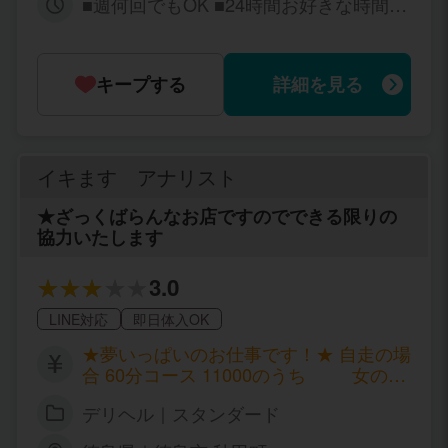
■週何回でもOK ■24時間お好きな時間で
何時でもＯＫ
キープする
詳細を見る
イキます アナリスト
★ざっくばらんなお店ですのでできる限りの
協力いたします
3.0
LINE対応
即日体入OK
★夢いっぱいのお仕事です！★ 自走の場
合 60分コース 11000のうち 女の子
給与7000 90分コース 16000のうち
デリヘル｜スタンダード
女の子給与10000 120分コース20000の
うち 女の子給与13000！ 150分コー