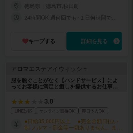
徳島県｜徳島市,秋田町
24時間OK 週何回でも･１日何時間でもO
K
キープする
詳細を見る
アロマエステアイウィッシュ
服を脱ぐことがなく【ハンドサービス】によ
ってお客様に満足と癒しを提供するお仕事で
す。 お仕事の事はもちろん、不安に思ってい
る事などがありましたら何でもお気軽に相談
3.0
して下さい。 自分の夢や目標を持って頑張っ
て働く女の子を応援しています(^^♪
LINE対応
オンライン面接OK
即日体入OK
●日給35,000円以上 ●完全全額日払い
制 ノルマ・罰金等一切ありません。また