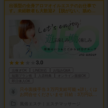
出張型の全身アロマオイルエステのお仕事で
す。未経験者も大歓迎♪ 【脱がない、舐めな
い、触られない】の仕事が可能です♪
3.0
出稼ぎOK
LINE対応
お悩みQ&A
短期プラン有
入店特典
オンライン面接OK
即日体入OK
只今面接手当３万円支給可能 ※詳しくは
お問合せくださいませ 日給：3万円以上
可能
風俗エステ｜エステマッサージ