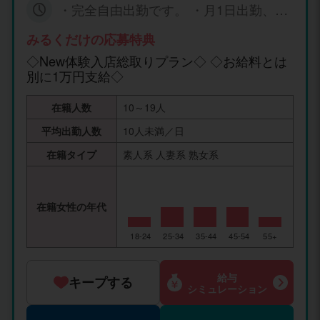
最低5時間待機より30万円から50万円は
・完全自由出勤です。 ・月1日出勤、1
験者の方、両方に総取りプランをしています
稼いでかえれます！！ ◎New入店で一ヶ
日数時間の出勤など自己申告制です。 ・
ので是非この機会に！！ 稼げる額が超高額と
月に一回総取り！！ 『Newプラン↓↓
お店からの出勤の強制、催促は一切あり
みるくだけの応募特典
なっていますので是非期間限定中に体験入店
↓』 ◇体験入店10日間 (体験入店10日間
ません。 ・主婦・OLさん・大学生・ニ
する、しないに関係なく一度お問合せだけで
◇New体験入店総取りプラン◇ ◇お給料とは
のうち、3日間はお給料は全額総取り) ◇
ートの方の午前中のみの出勤なども大歓
もお待ちしております♪ ※メールは中々きずか
別に1万円支給◇
入店30日間 (入店30日間のうち、4日間
迎です。 ・それぞれご自分の時間を有意
ない場合がありますので、LINE＆電話の方が
はお給料は全額総取り) ◇さらに入店で
義に使ってお仕事してください。
早いです。 本当に稼ぎたい方・急な出費・支
一ヶ月に一回総取り♪ (例6時間待機の場
在籍人数
10～19人
払い等が必要な女性を募集しています♪ 必要
合) 〇初日 (女の子取り分)
以上な収入を実感し、お持ち帰りくださいま
平均出勤人数
10人未満／日
・90分コース⇒21000円 ・60分コース⇒
せ。 日々多忙で女の子が足りてない状況です
15000円 ・120分コース⇒30000円 ・12
在籍タイプ
素人系 人妻系 熟女系
♫ 只今、期間限定で他店にはない嘘、偽りの
0分コース⇒30000円 合計96000円 〇2日
ない体験入店高収入を実感してくださいま
目 (女の子取り分) ・90分
せ。 まずはお気軽にお問い合わせだけでもお
コース⇒21000円 ・90分コース⇒21000
待ち致しております♫ きっと皆さんが不安に
在籍女性の年代
円 ・120分コース⇒30000円 合計72000
思うことは、高収入でお金は欲しいけど…私
円 〇3日目 (女の子取り
にもできるのかなぁ？ しかし、ちょっとだけ
18-24
25-34
35-44
45-54
55+
分) ・120分コース⇒30000円 ・60分コ
勇気を出して面接をされた後の女の子達は皆
ース⇒15000円 ・60分コース⇒15000円
さん口を揃えて… 「もっと早く問い合わせし
120分コース⇒30000円 合計90000円 ※1
給与
ておけば良かった」 …と必ず言って頂いてお
キープする
0日間のうち3日間だけで総額お持ち帰り
シミュレーション
りますので、メール・お電話から是非お問い
お給料は258000円です、残り7日間は5
合わせしてみてください。
時間待機として場合平均25000円として