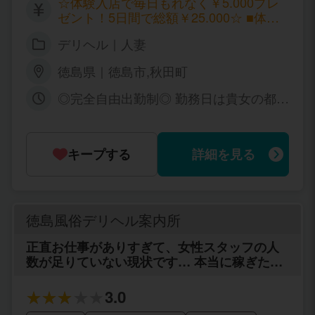
☆体験入店で毎日もれなく￥5.000プレ
きやすい環境で貴女をバックアップ致しま
ゼント！5日間で総額￥25.000☆ ■体験
す！ お昼だけ・夜だけなど 貴方の空いている
入店最低保証 待機時間5時間で￥20.000
少しのお時間だけでＯＫ 熟女さん.バツイチさ
デリヘル｜人妻
保証（5日間で総額￥125.000） 待機時
ん.ｼﾝｸﾞﾙﾏｻﾞｰさん大歓迎！ ☆体験入店で毎日
間8時間で￥30.000保証（5日間で総額
もれなく￥5.000プレゼント！5日間で総額￥2
徳島県｜徳島市,秋田町
￥175.000） ■時給 60 分コース \ 8,000
5.000☆
～ 90 分コース \11,000～ 120分コース
◎完全自由出勤制◎ 勤務日は貴女の都合
\15,000～ 180分コース \21,000～ ※キャ
のよい時間でかまいません。 １日2～3
ンペーン等でも変動ありません！ ◎オプ
時間でもOKです♪ 月1回出勤などでもO
ション料-全額支給 ！ ◎指名料-￥1.000
Kです♪ お昼だけ・夜だけなど 営業時間
全額支給！
キープする
詳細を見る
のAM09:00～ﾗｽﾄでお好きな時間を選ん
でください♪ 自宅派遣無し、徳島市内の
ホテル派遣限定で安心です！
徳島風俗デリヘル案内所
正直お仕事がありすぎて、女性スタッフの人
数が足りていない現状です… 本当に稼ぎたい
女性のみを募集していますので宜しくお願い
致します。
3.0