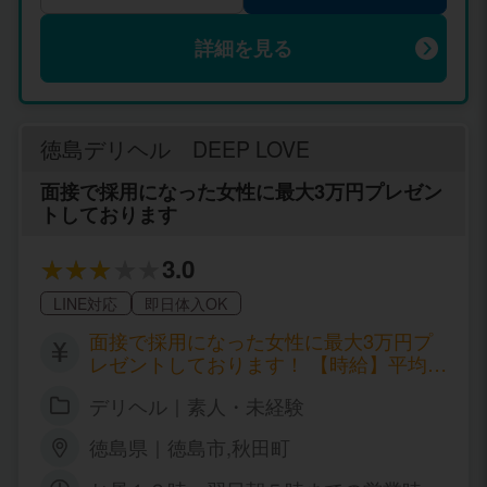
詳細を見る
徳島デリヘル DEEP LOVE
面接で採用になった女性に最大3万円プレゼン
トしております
3.0
LINE対応
即日体入OK
面接で採用になった女性に最大3万円プ
レゼントしております！ 【時給】平均
11,000円～ 【日給】6万～12万円以上可
デリヘル｜素人・未経験
【入店ボーナス】20万円以上 【２泊3日
体験保証】25万円 ※当社の規定に基づき
徳島県｜徳島市,秋田町
ます