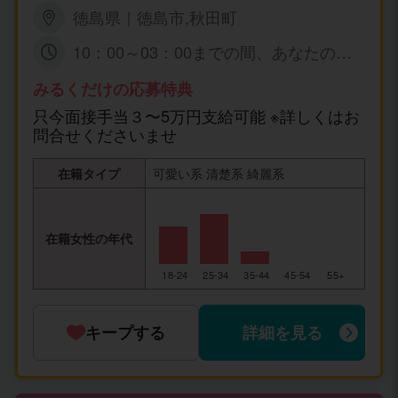
徳島県｜徳島市,秋田町
10：00～03：00までの間、あなたの可
能な時間帯の 出勤で短時間でも大丈夫で
すょ☆ 特に、規定はありません。
みるくだけの応募特典
只今面接手当３〜5万円支給可能 ※詳しくはお
問合せくださいませ
在籍タイプ
可愛い系 清楚系 綺麗系
在籍女性の年代
18-24
25-34
35-44
45-54
55+
キープする
詳細を見る