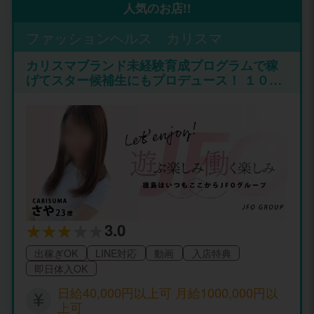
人気のお店!!
ファッションヘルス カリスマ
カリスマブランド未経験育成プログラムで稼
げてスター候補生にもプロデュース！ １０代
～２０代業界未経験だから稼げるポイントと
コツがある！ 築き上げた実績と戦略で新人さ
んにＮｏ１クラスの高額報酬を実現！★
3.0
出稼ぎOK
LINE対応
動画
入店特典
即日体入OK
日給40,000円以上可 月給1000,000円以
上可