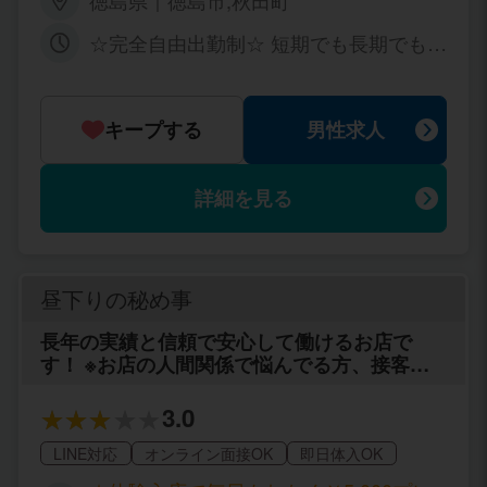
徳島県｜徳島市,秋田町
ります！
☆完全自由出勤制☆ 短期でも長期でも大
歓迎です！ 職場や学校との掛け持ちO
K！ 水商売や風俗他店との掛け持ちもO
Kです！ ライフスタイルに合った無理の
キープする
男性求人
ない環境で、 プライベートとしっかり両
立できます♪
詳細を見る
昼下りの秘め事
長年の実績と信頼で安心して働けるお店で
す！ ※お店の人間関係で悩んでる方、接客で
悩んでる方 入店したけど事実と違うなどで
色々悩みがある方 一度、お問合せ下さい!! 月
3.0
に一回、週に一回出勤など貴女の都合の良い
ペースで働けます 「働きたいけどちょっと不
LINE対応
オンライン面接OK
即日体入OK
安」と思う方でも大丈夫！ 抜群の高待遇、働