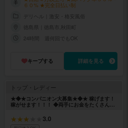
６０% ★完全日払い制
デリヘル｜激安・格安風俗
徳島県｜徳島市,秋田町
24時間 週何回でもOK
キープする
詳細を見る
トップ・レディー
★◆★コンパニオン大募集★◆★ 稼げます！
稼がせます！！！ ◆両手にお金をたくさん持
って帰って下さい！◆ ≪当店で貴女の美貌を
生かしませんか？≫ 容姿・スタイルに自信の
3.0
ある貴女！お待ちしております。 必ず「トッ
即日体入OK