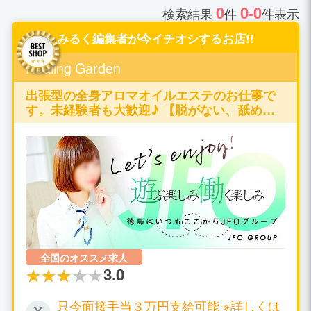
0
0-0
検索結果
件
件表示
みるく編集者が今イチオシするお店!!
Healing Garden
出張型の全身アロマオイルエステのお仕事で
す。未経験者も大歓迎♪ 【脱がない、舐めな
い、触られない】の仕事が可能です♪
全国のオススメ求人
3.0
只今面接手当３万円支給可能 ※詳しくは