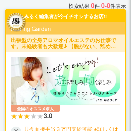
0
0-0
検索結果
件
件表示
みるく編集者が今イチオシするお店!!
Healing Garden
出張型の全身アロマオイルエステのお仕事で
す。未経験者も大歓迎♪ 【脱がない、舐めな
い、触られない】の仕事が可能です♪
全国のオススメ求人
3.0
只今面接手当３万円支給可能 ※詳しくは