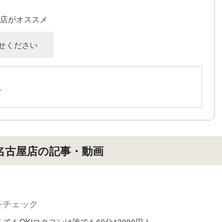
げる環境』が当店にはあります！
店がオススメ
やっていない人は稼げませんし、
せください
コツと写メ日記や、キテネ等している人は稼げるようになっ
ています^^
何故、当店は稼げる環境なのかをお答えします！
し
手グループ』
国展開しているお店なので出張のお客様が多い。
◯◯県でここを使ってよかったから名古屋でも使おう！
なる方がいます^^
名古屋店の記事・動画
お店様の受付がどうかはわかりませんが、
は『受付が丁寧』です。
り自信があります！
様が遊びやすいように割引をお店から提案します！
をチェック
遣いも丁寧です！
てもOK!ロクヨンは誰でも60分13000円！