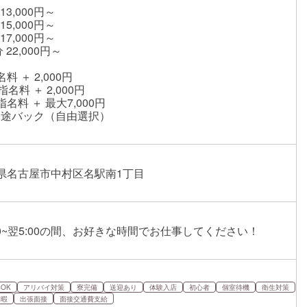
 13,000円～
 15,000円～
 17,000円～
分 22,000円～
料 ＋ 2,000円
指名料 ＋ 2,000円
名料 ＋ 最大7,000円
別途バック（自由選択）
県名古屋市中村区名駅南1丁目
:00~翌5:00の間、お好きな時間でお仕事してください！
OK
アリバイ対策
寮完備
送迎あり
体験入店
初心者
個室待機
衛生対策
休暇
出張面接
面接交通費支給