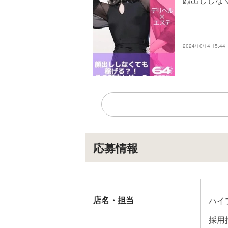
ちな
『お
・60
2024/10/14 15:44
・75
・90
・12
フリ
ここ
ネット
SN
OP
応募情報
60
『徹
→パ
店名・担当
ハイ
す！
女性
採用
最近