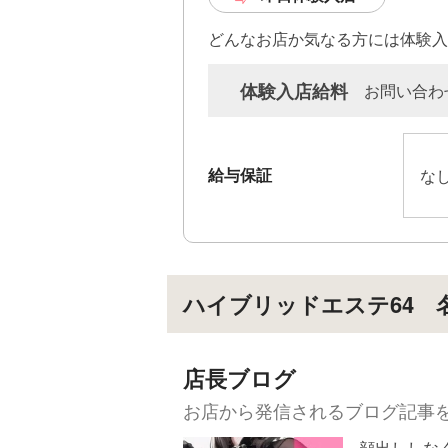
『稼
どんなお店か気なる方には体験入
何も
体験入店給料
お問い合わ
コツ
てき
では
給与保証
な
『大
→全
前、
と、
ハイブリッドエステ64 
他の
当店
かな
店長ブログ
お客
お店から発信されるブログ記事
言葉
顔出ししなく