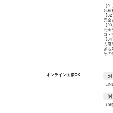
【0
各種
【0
完全
【0
完全
コ・
【0
入店
ぎも
その
オンライン面接OK
対
LIN
対
10