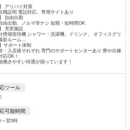
1】 アリバイ対策
在職証明 電話対応、専用サイトあり
2】 自由出勤
自由出勤、ノルマ等ナシ 短期・短時間OK
3】 充実施設
分煙個室待機 シャワー・洗濯機、ドリンク、 オフィスグリ
撮影ルーム…
4】サポート体制
前・入店後それぞれ 専門のサポートセンターあり 寮や出稼
対応OK！
他働きやすい待遇が揃っています！
応ツール
E
応可能時間
時～翌3時