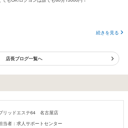
みに・・・・割引しても女性のお給料は変わりません！
給料単価がいい』
分 13,000円〜
分 15,000円〜
続きを見る
分 17,000円〜
0分 22,000円〜
ーでこのお給料です！
から
店長ブログ一覧へ
指名+1000
S指名、本指名2200円
バック
分でも最大で25000円近くに！
底サポート』
ネル写真や、写メ日記やその他のサポートを徹底しておりま
ブリッドエステ64 名古屋店
のアピールコメントも貴女にあった内容を
担当者：求人サポートセンター
は一緒に考えるようにしました！