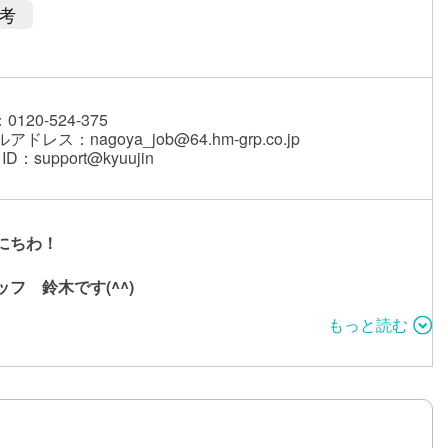
考
0120-524-375
アドレス：nagoya_job@64.hm-grp.co.jp
 ID：support@kyuujin
にちわ！
ッフ 鈴木です(^^)
もっと読む
のネタ
ちのお店が稼げる理由はコレ！」というお題に答えてくださ
言っておくと
対に稼げる』ではなく