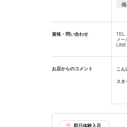
備
資格・問い合わせ
TEL：
メール
LINE
お店からのコメント
こん
スタ
本日
「う
い！
先に
『絶
即日体験入店