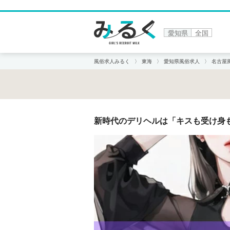
愛知県
全国
風俗求人みるく
東海
愛知県風俗求人
名古屋
新時代のデリヘルは「キスも受け身