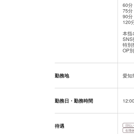
60分
75分
90分
120
本指名
SNS
特別指
OP
勤務地
愛知
勤務日・勤務時間
12
待遇
日払い
生理