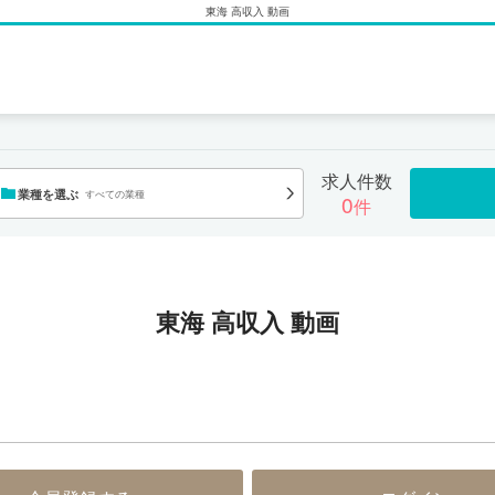
東海 高収入 動画
求人件数
業種を選ぶ
すべての業種
0
件
東海 高収入 動画