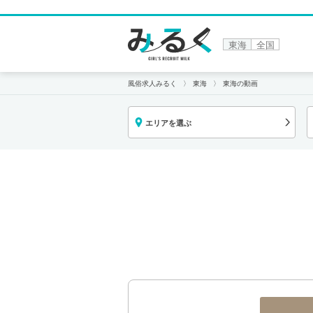
東海
全国
風俗求人みるく
東海
東海の動画
エリアを選ぶ