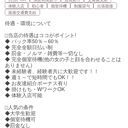
体験入店
初心者
個室待機
制服貸与
出張面接
面接交通費支給
待遇・環境について
□当店の待遇はココがポイント!
◆ バック率50％～60％
◆ 完全全額日払い制
◆ 罰金・ノルマ・雑費等一切なし
◆ 完全個室待機(他の女の子と顔を合わせることは
ありません)
◆ 未経験者、経験者共に大歓迎です！！
◆ 週１～で短時間でもOK！！
◆ お友達紹介ボーナス有り
◆ 掛けもち・WワークOK
◆ 体験入店可能
□人気の条件
◆大学生歓迎
◆個室待機可
◆罰金なし