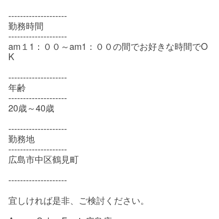
--------------------
勤務時間
--------------------
am１1：００～am1：００の間でお好きな時間でO
K
--------------------
年齢
--------------------
20歳～40歳
--------------------
勤務地
--------------------
広島市中区鶴見町
--------------------
宜しければ是非、ご検討ください。