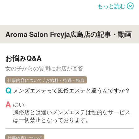
す。 アロマオイルを使ったリラクゼーション業務
もっと読む
を行っていただきます。（性的サービス等は勿論禁
止です。）デザイナーズマンションの一室を贅沢に
使用し、完全個室で他の女の子と一切会うことなく
Aroma Salon Freyja広島店の記事・動画
安心して働く事ができます。 未経験の方も当店専
属の有資格者による研修からスタートして頂きま
す。 リンパの流れ、手の動かし方、圧力のかけ方
お悩みQ&A
などの基本的な知識・技術をしっかり研修するので
安心して始める事ができます。経験のある方は、あ
女の子からの質問にお店が回答
なたのスキルをより高めて頂けると、あなたにもお
仕事内容について
お給料・待遇・特典
店にもお客様にも大変喜ばしいことです。 顧客満
メンズエステって風俗エステと違うんですか？
足度の高いサロンになるよう一緒に頑張りましょ
う!
はい。
風俗店とは違いメンズエステは性的なサービス
は一切禁止となっております。
仕事内容について