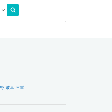
野
岐阜
三重