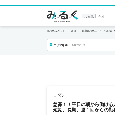
兵庫県
全国
風俗求人みるく
関西
兵庫風俗求人
兵庫県の
エリアを選ぶ
兵庫県すべて
ロダン
急募！！平日の朝から働ける
短期、長期、週１回からの勤