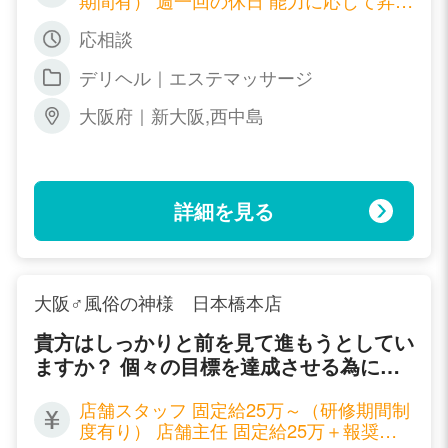
満足させられなければ 顧客満足はあり得
制度有 フロントスタッフ 月給25万円 週
ない」と考えております。 従業員満足度
応相談
一回の休日 能力に応じて昇給制度有 ＷＥ
を重視し、お互いに尊重しあえる環境づく
Ｂデザイナー 月給25万円 週一回の休日
デリヘル｜エステマッサージ
りを行うと共に、 チームワークとコミュ
能力に応じて昇給制度有 送迎ドライバー
ニケーションを高め、 どんな場面でも通
時給900円 ガソリン代支給
大阪府｜新大阪,西中島
用する人間作りを目指します。 従業員の
意見や提案はＯＰＥＬＡが成功する為に重
要なものであると考えます。 貴方の意
見、アイディアが直接お客様のサービスへ
詳細を見る
結びつくとき、今までにないやりがいと充
実感に満たされる瞬間となります。 自分
自身の能力に磨きをかけて共に成長してい
きましょう！
大阪♂風俗の神様 日本橋本店
貴方はしっかりと前を見て進もうとしてい
ますか？ 個々の目標を達成させる為にス
タッフ一丸となって貴方を全力でサポート
店舗スタッフ 固定給25万～（研修期間制
致します。 未経験の方でも基本からじっ
度有り） 店舗主任 固定給25万＋報奨金
くりと教えて行き、常に時代に応じた最先