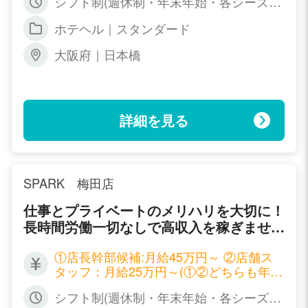
シフト制(週休制・年末年始・各シーズン
1,500円(社員雇用有) ④事務スタッフ・w
連休制度・リフレッシュ休暇あり)
ebデザイナー：正社員２２万円～３５万
ホテヘル｜スタンダード
円/アルバイト：時給800円～1.700円(昇
給有)
大阪府｜日本橋
詳細を見る
SPARK 梅田店
仕事とプライベートのメリハリを大切に！
長時間労働一切なしで高収入を稼ぎません
か？
①店長幹部候補:月給45万円～ ②店舗ス
タッフ：月給25万円～(①②どちらも年２
回昇給有) ③ドライバー：時給1,000円～
シフト制(週休制・年末年始・各シーズン
1,500円(社員雇用有) ④事務スタッフ・w