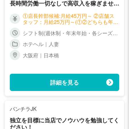
長時間労働一切なしで高収入を稼ぎません
か？
①店長幹部候補:月給45万円～ ②店舗ス
タッフ：月給25万円～(①②どちらも年２
回昇給有) ③ドライバー：時給1,000円～
シフト制(週休制・年末年始・各シーズン
1,500円(社員雇用有) ④事務スタッフ・w
連休制度・リフレッシュ休暇あり)
ebデザイナー：正社員２２万円～３５万
ホテヘル｜人妻
円/アルバイト：時給800円～1.700円(昇
給有)
大阪府｜日本橋
詳細を見る
パンチラJK
独立を目標に当店でノウハウを勉強してく
ださい！