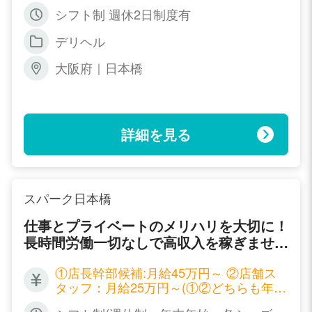
店舗店長 固定給30万＋報奨金 幹部 月給5
端のスキルを身につけて頂けるように致し
シフト制 週休2日制度有
0万円＋報奨金
ております。 ですから万が一、辞められ
デリヘル
たとしても、どこの風俗店でも即、幹部候
補で通用する実力が貴方には身に付くかと
大阪府｜日本橋
思います。 また、サポート体制があなた
の実力をしっかりと引き出します。 貴方
には今後、店舗運営・スタッフ教育・集
客・マーケティングなど、 売上に直結す
詳細を見る
る重要な業務をお任せ致します。 あなた
のアイデア・やる気が売上に反映され、給
与にも反映されます。 売上や実績に応じ
た昇格評定は毎月実施しているので、毎月
スパーク日本橋
昇格の可能性があります。 風俗店だから
仕事とプライベートのメリハリを大切に！
こそお給料・待遇は一流企業と遜色御座い
長時間労働一切なしで高収入を稼ぎません
ません。 入店わずかで早期昇格を果たし
か？
た先輩も数多くいます。 あなたのやる気
①店長幹部候補:月給45万円～ ②店舗ス
次第で、どんどん高収入が実現のものとな
タッフ：月給25万円～(①②どちらも年２
るのです。
回昇給有) ③ドライバー：時給1,000円～