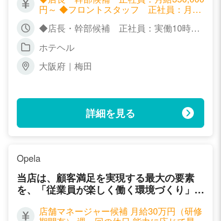
円～ ◆フロントスタッフ 正社員：月給
250,000円～ ◆フロントスタッフ アル
◆店長・幹部候補 正社員：実働10時
バイト：時給1,000円～ ◆ドライバース
間、シフト制 ◆フロントスタッフ 正社
タッフ アルバイト：時給1,000円～
ホテヘル
員：実働10時間、シフト制 ◆フロントス
タッフ アルバイト：要相談（最低5時間
大阪府｜梅田
～） ◆ドライバースタッフ アルバイ
ト：短い時間でも結構です。
詳細を見る
Opela
当店は、顧客満足を実現する最大の要素
を、「従業員が楽しく働く環境づくり」と
定義しており、 「サービスを提供する側
店舗マネージャー候補 月給30万円（研修
の人間（男子スタッフ、女子スタッフ）を
期間有） 週一回の休日 能力に応じて昇給