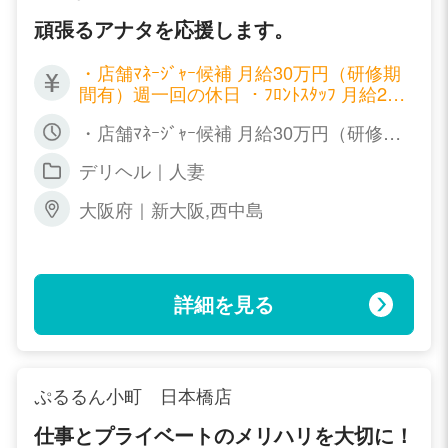
頑張るアナタを応援します。
・店舗ﾏﾈｰｼﾞｬｰ候補 月給30万円（研修期
間有）週一回の休日 ・ﾌﾛﾝﾄｽﾀｯﾌ 月給25
万円（研修期間有） 週一回の休日 ・WE
・店舗ﾏﾈｰｼﾞｬｰ候補 月給30万円（研修期
Bﾃﾞｻﾞｲﾅｰ 月給25万円 週一回の休日 ・
間有）週一回の休日 ・ﾌﾛﾝﾄｽﾀｯﾌ 月給25
送迎ﾄﾞﾗｲﾊﾞｰ 時給900円ｽﾀｰﾄ ｶﾞｿﾘﾝ代支給
デリヘル｜人妻
万円（研修期間有） 週一回の休日 ・WE
Bﾃﾞｻﾞｲﾅｰ 月給25万円 週一回の休日 ・
大阪府｜新大阪,西中島
送迎ﾄﾞﾗｲﾊﾞｰ 時給900円ｽﾀｰﾄ ｶﾞｿﾘﾝ代支給
詳細を見る
ぷるるん小町 日本橋店
仕事とプライベートのメリハリを大切に！