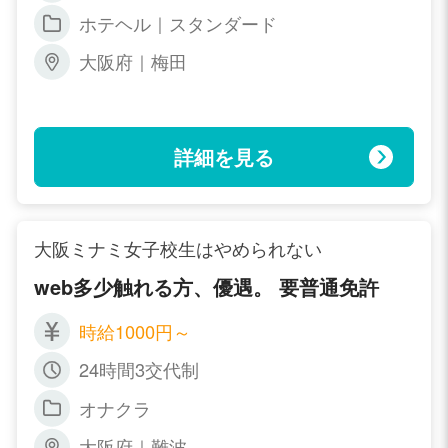
連休制度・リフレッシュ休暇あり)
ebデザイナー：正社員２２万円～３５万
ホテヘル｜スタンダード
円/アルバイト：時給800円～1.700円(昇
給有)
大阪府｜梅田
詳細を見る
大阪ミナミ女子校生はやめられない
web多少触れる方、優遇。 要普通免許
時給1000円～
24時間3交代制
オナクラ
大阪府｜難波