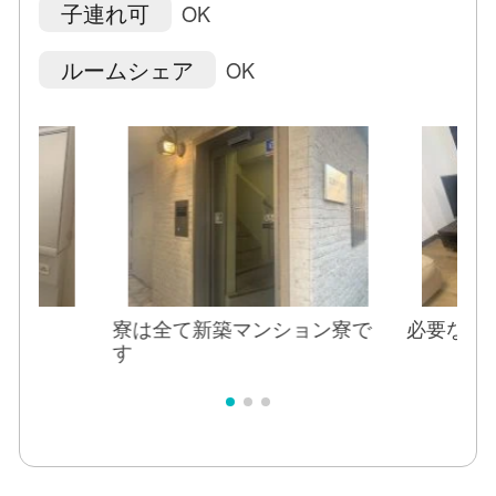
子連れ可
OK
ルームシェア
OK
ョン寮で
必要な家具家電のご用意あり
バス・ト