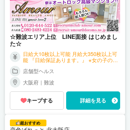
☆難波エリア上位 LINE面接 はじめまし
た☆
日給大10枚以上可能 月給大350枚以上可
能 『日給保証あります。』 ※女の子の頑
張り次第によって変わります ※別途指
店舗型ヘルス
名ボーナスも高額付きます！！ その他い
っぱいボーナス有ります。
大阪府｜難波
キープする
詳細を見る
超おすすめ
恋色ぱれっと 北大阪店