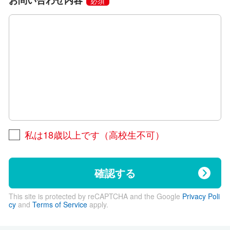
必須
私は18歳以上です（高校生不可）
確認する
This site is protected by reCAPTCHA and the Google
Privacy Poli
cy
and
Terms of Service
apply.