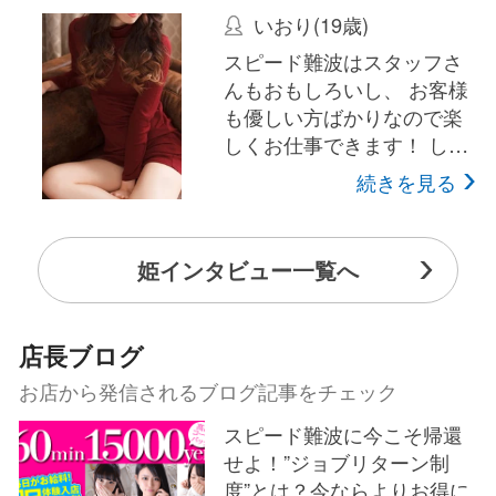
いおり(19歳)
スピード難波はスタッフさ
んもおもしろいし、 お客様
も優しい方ばかりなので楽
しくお仕事できます！ しか
もお店は忙しいので出勤し
続きを見る
た日は必ず稼げます♪ 一緒
に楽しくお仕事したいです♪
姫インタビュー一覧へ
店長ブログ
お店から発信されるブログ記事をチェック
スピード難波に今こそ帰還
せよ！”ジョブリターン制
度”とは？今ならよりお得に