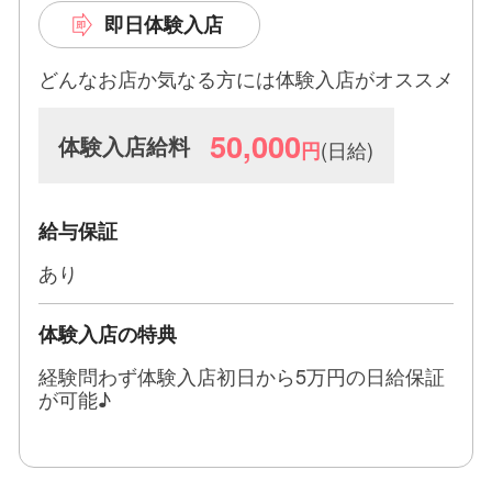
・60分【１５０００円】
即日体験入店
・90分【２１０００円】
どんなお店か気なる方には体験入店がオススメ
●オナクラコース
・60分【６０００円】
50,000
体験入店給料
(日給)
円
●指名料 ・通常【２０００円】
・プレミア【３０００円以上】
給与保証
●オプションバック
あり
最大【１００００円】
体験入店の特典
※詳細はお問合せ下さい！
経験問わず体験入店初日から5万円の日給保証
が可能♪