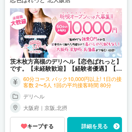
茨木枚方高槻のデリヘル【恋色ぱれっと】
です。【未経験歓迎】【経験者優遇】【客
層の良いエリア】【雑費なし】【広範囲の
60分コース バック10,000円以上! 1日の接
送迎】経験豊富なスタッフがしっかりサポ
客数 2〜5人 1回の平均接客時間 80分
ート致します♪
デリヘル
大阪府｜京阪,北摂
キープする
詳細を見る