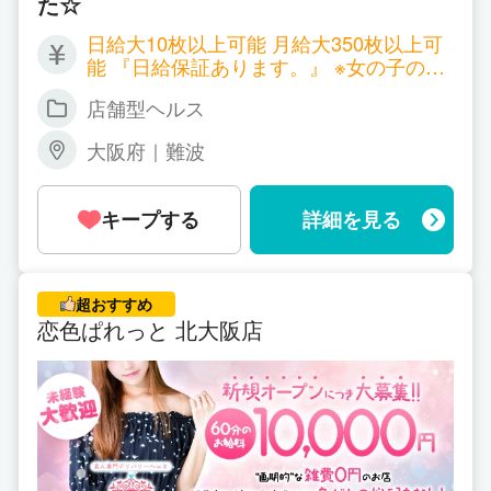
た☆
日給大10枚以上可能 月給大350枚以上可
能 『日給保証あります。』 ※女の子の頑
張り次第によって変わります ※別途指
店舗型ヘルス
名ボーナスも高額付きます！！ その他い
っぱいボーナス有ります。
大阪府｜難波
キープする
詳細を見る
超おすすめ
恋色ぱれっと 北大阪店