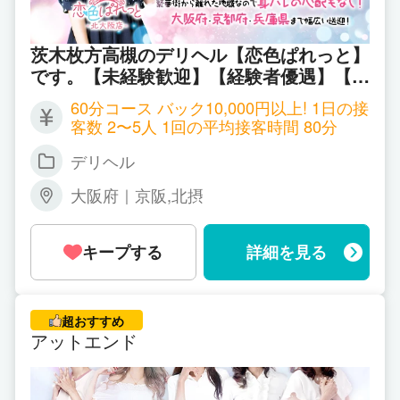
茨木枚方高槻のデリヘル【恋色ぱれっと】
です。【未経験歓迎】【経験者優遇】【客
層の良いエリア】【雑費なし】【広範囲の
60分コース バック10,000円以上! 1日の接
送迎】経験豊富なスタッフがしっかりサポ
客数 2〜5人 1回の平均接客時間 80分
ート致します♪
デリヘル
大阪府｜京阪,北摂
キープする
詳細を見る
超おすすめ
アットエンド