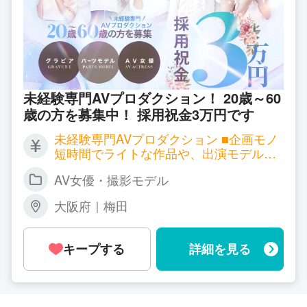
未経験専門AVプロダクション！ 20歳～60
歳の方を募集中！ 採用祝金3万円です
未経験専門AVプロダクション ■企画モノ
短時間でライトな作品や、出演モデルが
大人数での作品が多いのが特徴 １回の撮
AV女優・撮影モデル
影で3～50万円 ■企画単体モノ 半日～１
日の撮影が多く、出演モデルは１人での
大阪府｜梅田
撮影がメイン １回の撮影で20～100万円
■メーカー専属契約 特定のメーカーさん
との契約となります １回の撮影で80～25
キープする
詳細を見る
0万円 上記以外でも撮影会など様々なお
仕事があります 動画配信・インフルエン
サー 新たに事務所で動画配信チャンネル
を開設します 事務所面接、メーカー面接