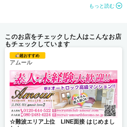
■ お試し体験コースとして一日だけお仕事をする
もっと読む
ことが出来ます。
■ 顔バレが心配な方のためのお仕事もあります。
■ 事務所に所属しても、辞めたいときいつでも辞
められるので安心です。
このお店をチェックした人はこんなお店
■ 新しい会社なので、一人ひとり丁寧にサポート
もチェックしています
できる体制です。
超おすすめ
アムール
☆難波エリア上位 LINE面接 はじめまし