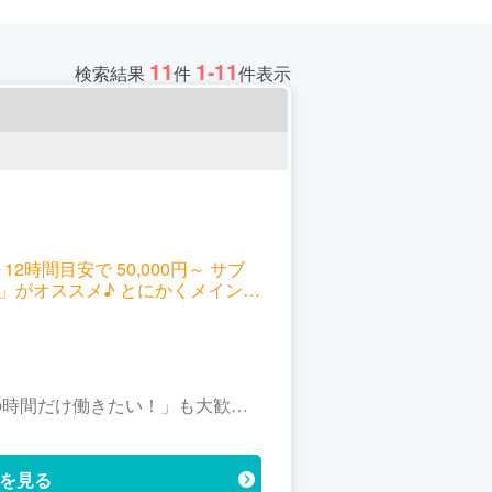
11
1-11
検索結果
件
件表示
間目安で 50,000円～ サブ
」がオススメ♪ とにかくメインで
この時間だけ働きたい！」も大歓迎♪
ブでしか働けない方や、 予定が直
を見る