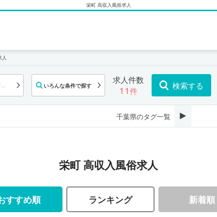
栄町 高収入風俗求人
求人
求人件数
検索する
いろんな条件で探す
ての
11
件
千葉県のタグ一覧
栄町 高収入風俗求人
おすすめ順
ランキング
新着順