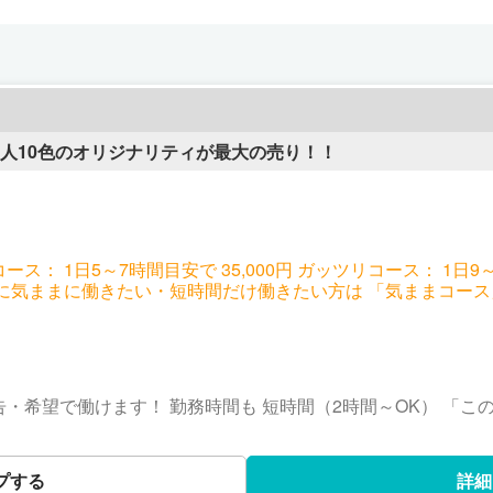
0人10色のオリジナリティが最大の売り！！
ス： 1日5～7時間目安で 35,000円 ガッツリコース： 1日9～12時
に気ままに働きたい・短時間だけ働きたい方は 「気ままコース
リコース」をぜひどうぞ！ あなたの目的や状況に合わせて、 その時ベストな
す♪
申告・希望で働けます！ 勤務時間も 短時間（2時間～OK） 「
を出しても出さなくても、 有利・不利は一切ありません。 サ
♡ 彼氏がいないタイミングで働きたい、 お休みがアバウト…そん
働けるように万全サポート！ 働き方は人それぞれ。 あなたの状況や目標に合わ
プする
詳細
う！ 「どういう働き方がしたいのか？」 しっかり話し合って、 不