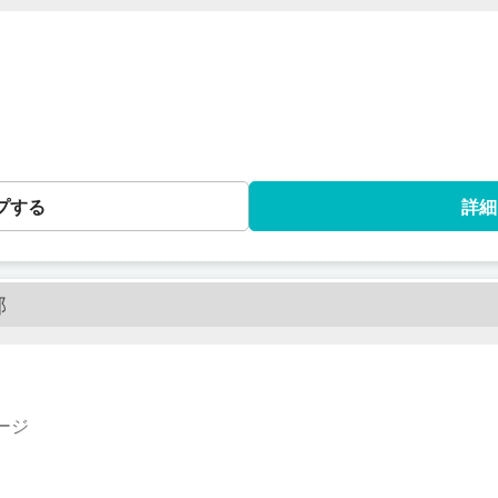
プする
詳細
部
ージ