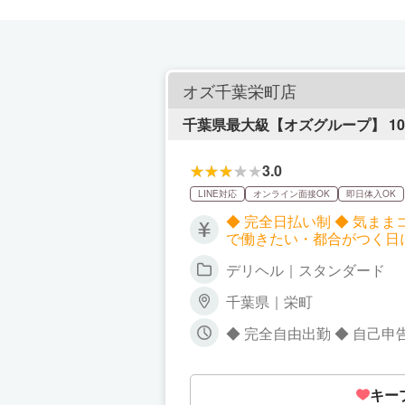
オズ千葉栄町店
千葉県最大級【オズグループ】 1
3.0
LINE対応
オンライン面接OK
即日体入OK
◆ 完全日払い制 ◆ 気ままコー
で働きたい・都合がつく日
働いて目標額を最短で叶えたい方は 「ガッツ
デリヘル｜スタンダード
働き方が選べます！ 罰金・ノルマ・シフトの強制一切ナシ！ 自分の働き方は自分で決めてOK―― その“当たり前”をオズ千
葉栄町店は全力で応援しま
千葉県｜栄町
◆ 完全自由出勤 ◆ 自己
シフト制ナシ！ 出勤シフト
前じゃないと分からない方も、 しっかりサポートします
な方も大歓迎！ オズ千葉栄町店が 効率よく
キー
せて、 無理のないベストな働き方を一緒に見つけましょ