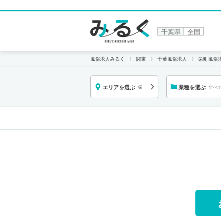
千葉県
全国
風俗求人みるく
関東
千葉風俗求人
栄町風俗
エリアを選ぶ
業種を選ぶ
栄
すべ
町
業種