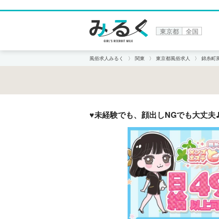
東京都
全国
風俗求人みるく
関東
東京都風俗求人
錦糸町
♥未経験でも、顔出しNGでも大丈夫