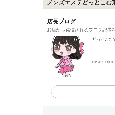
メンズエステどっとこむ
店が
♥自
しな
店長ブログ
♥今
ぐこ
お店から発信されるブログ記事
♥夜
どっとこむで
ます
2025/05/01 10:00