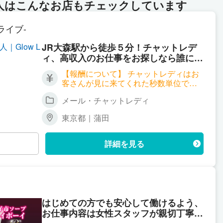
人はこんなお店もチェックしています
ーライブ-
JR大森駅から徒歩５分！チャットレデ
ィ、高収入のお仕事をお探しなら誰にも
バレずにはじめられる！ ルーム通勤/自
【報酬について】 チャットレディはお
宅どちらも対応致します。高収入バイト
客さんが見に来てくれた秒数単位でお
で充実のプライベート♪
給料が発生する職種となります。 サイ
メール・チャットレディ
トごとに報酬も違ってくるのですが、
以下一例となります。 ▼双方向チャッ
東京都｜蒲田
ト 時給 2,700円～7,200円 ▼ツーショ
ットチャット 時給 2,700円～4,500円
▼パーティーチャット 時給 1,800円～
詳細を見る
（＊一人のお客様と話する場合） 同時
に会話するお客様が増えれば増える
程、時給ＵＰ！ 平均で時給3,000円以
上、5,000円以上の方も普通にいらっし
ゃいます！ 詳しくはお気軽にお問い合
わせください。
はじめての方でも安心して働けるよう、
お仕事内容は女性スタッフが親切丁寧に