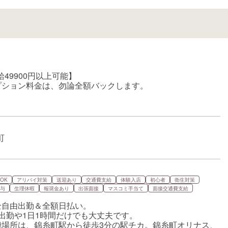
給49900円以上可能】
プション料金は、勿論全額バックします。
町
OK
アリバイ対策
送迎あり
交通費支給
体験入店
初心者
衛生対策
与
生理休暇
報奨金あり
出張面接
マスコミ手当て
面接交通費支給
全自由出勤＆全額日払い。
1出勤や1日1時間だけでも大丈夫です。
機場所は、錦糸町駅から徒歩3分の駅チカ。錦糸町オリナス、