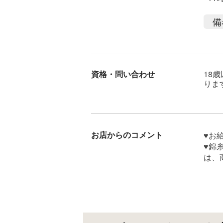
備
資格・問い合わせ
18
りま
お店からのコメント
♥お
♥錦
は、
OK！
♥事
ウォ
さい
まる
♥顔