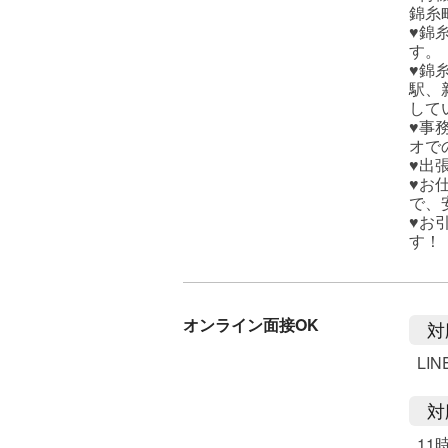
錦糸
♥錦
す。
♥錦
駅、
して
♥事
オで
♥出
♥お
で、
♥お
す！
オンライン面接OK
対
LI
対
11