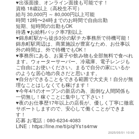
♥出張面接、オンライン面接も可能です！
資格 18歳以上（高校生不可）
給与 30,000円 ～ 80,000円以上可能
時間 12時〜24時までのお時間で自由出勤
短期、短時間の出勤もOK
待遇 ♥お給料バック率7割以上
♥錦糸町駅から徒歩3分の駅チカ事務所で待機可能！
錦糸町駅周辺は、商業施設が豊富なため、お仕事以
外の時間は、外で待機でもOK！
♥事務所にある、お菓子や飲み物も全部無料で食べれ
ます。ウォーターサーバー、冷蔵庫、電子レンジも
ご自由にお使いください。まるで自分の家にいるか
のような居心地の良さだと思います。
♥自分ができることをできる範囲で大丈夫！自分が無
理なことはしなくても稼げます！
♥今年4/1のオープンの新店の為、面倒な人間関係も
一切無し！稼ぐことに集中して下さい！
♥夜のお仕事歴17年以上の店長が、優しく丁寧に徹底
サポートしますので、安心して働くことができま
す！
応募 お電話：080-6234-4083
LINE：https://line.me/ti/p/qlYs1s4rnw
2025/05/01 10:00