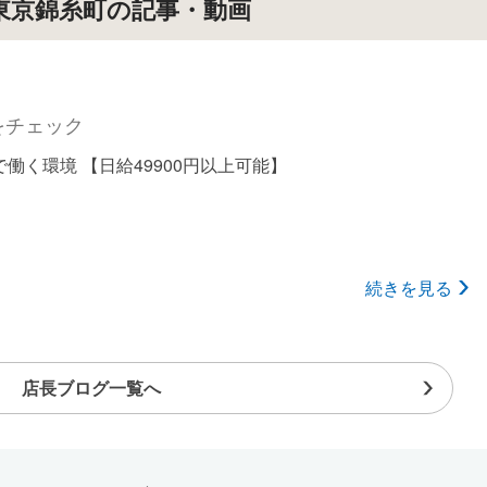
東京錦糸町の記事・動画
応援します！
分ができることをできる範囲で大丈夫！自分が無理なことは
くても稼げます！
年4/1のオープンの新店の為、面倒な人間関係も一切無し！稼
とに集中して下さい！
をチェック
のお仕事歴17年以上の店長が、優しく丁寧に徹底サポートし
働く環境 【日給49900円以上可能】
ので、安心して働くことができます！
続きを見る
店長ブログ一覧へ