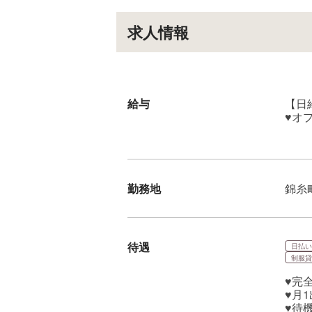
求人情報
給与
【日
♥オ
勤務地
錦糸
待遇
日払い
制服貸
♥完
♥月
♥待