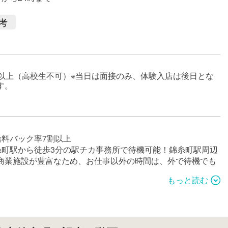
考
歳以上（高校生不可）※当日は面接のみ、体験入店は後日とな
す。
給料バック率7割以上
糸町駅から徒歩3分の駅チカ事務所で待機可能！錦糸町駅周辺
商業施設が豊富なため、お仕事以外の時間は、外で待機でも
もっと読む
務所にある、お菓子や飲み物も全部無料で食べれます。
ーターサーバー、冷蔵庫、電子レンジもご自由にお使いくだ
。
で自分の家にいるかのような居心地の良さだと思います。
写真付きの身分証など入店に必要な書類の取得費用は全額お