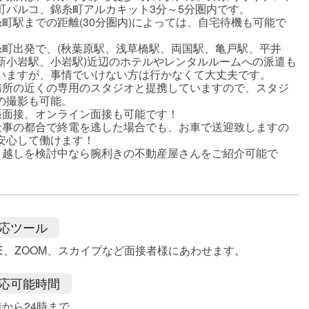
町パルコ、錦糸町アルカキット3分～5分圏内です。
糸町駅までの距離(30分圏内)によっては、自宅待機も可能で
糸町出発で、(秋葉原駅、浅草橋駅、両国駅、亀戸駅、平井
新小岩駅、小岩駅)近辺のホテルやレンタルルームへの派遣も
いますが、事情でいけない方は行かなくて大丈夫です。
務所の近くの専用のスタジオと提携していますので、スタジ
の撮影も可能。
張面接、オンライン面接も可能です！
仕事の都合で終電を逃した場合でも、お車で送迎致しますの
安心して働けます！
引越しを検討中なら腕利きの不動産屋さんをご紹介可能で
応ツール
NE、ZOOM、スカイプなど面接者様にあわせます。
応可能時間
時から24時まで