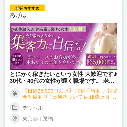
通にいらっしゃいます！ 詳しくはお気軽
超おすすめ
にお問い合わせください。
あげは
とにかく稼ぎたいという女性 大歓迎です♪
30代・40代の女性が輝く職場です。 老舗
会員制のお店で 圧倒的なお客様の数に 驚
【日給35,000円以上】 取材手当あり 報奨
かれること必至です♪
金制度あり 1日何本ついても 雑費上限 1,
000円
デリヘル
東京都｜巣鴨