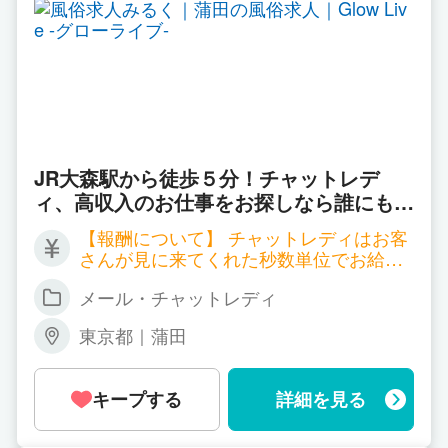
JR大森駅から徒歩５分！チャットレデ
ィ、高収入のお仕事をお探しなら誰にもバ
レずにはじめられる！ ルーム通勤/自宅ど
【報酬について】 チャットレディはお客
ちらも対応致します。高収入バイトで充実
さんが見に来てくれた秒数単位でお給料
のプライベート♪
が発生する職種となります。 サイトごと
メール・チャットレディ
に報酬も違ってくるのですが、以下一例
となります。 ▼双方向チャット 時給 2,
東京都｜蒲田
700円～7,200円 ▼ツーショットチャット
時給 2,700円～4,500円 ▼パーティーチ
ャット 時給 1,800円～（＊一人のお客
キープする
詳細を見る
様と話する場合） 同時に会話するお客様
が増えれば増える程、時給ＵＰ！ 平均で
時給3,000円以上、5,000円以上の方も普