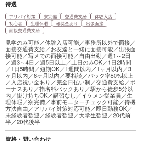
待遇
アリバイ対策
寮完備
交通費支給
体験入店
初心者
生理休暇
報奨金あり
出張面接
面接交通費支給
見学のみ可能／体験入店可能／事務所以外で面接／
面接交通費支給／お友達と一緒に面接可能／出張面
接可能／写メでの面接可能／自由出勤／週1～2日
／週3～4日／週5日以上／土日のみOK／1日2時間
／1日5時間／短期OK／1週間以内／1ヶ月以内／3
ヶ月以内／6ヶ月以内／要相談／バック率80%以上
／入店祝い金あり／完全日払い制／交通費支給／ボ
ーナスあり／指名料バックあり／駅から徒歩5分以
内／掛け持ちOK／講習なし／イケメン従業員／生
理休暇／寮完備／事前モニターチェック可能／待機
方法自由／アリバイ対策対応可能／即日勤務OK／
未経験者歓迎／経験者歓迎／大学生歓迎／20代前
半／20代後半
資格・問い合わせ