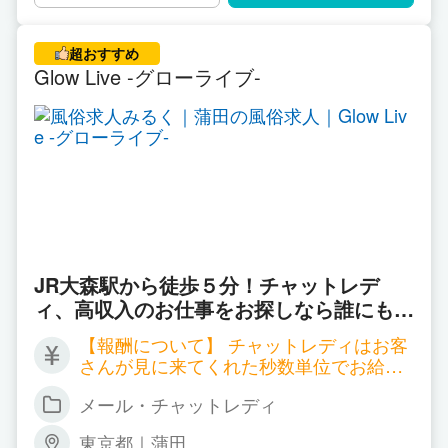
超おすすめ
Glow Live -グローライブ-
JR大森駅から徒歩５分！チャットレデ
ィ、高収入のお仕事をお探しなら誰にもバ
レずにはじめられる！ ルーム通勤/自宅ど
【報酬について】 チャットレディはお客
ちらも対応致します。高収入バイトで充実
さんが見に来てくれた秒数単位でお給料
のプライベート♪
が発生する職種となります。 サイトごと
メール・チャットレディ
に報酬も違ってくるのですが、以下一例
となります。 ▼双方向チャット 時給 2,
東京都｜蒲田