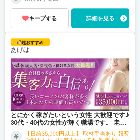
700円～7,200円 ▼ツーショットチャット
時給 2,700円～4,500円 ▼パーティーチ
ャット 時給 1,800円～（＊一人のお客
キープする
詳細を見る
様と話する場合） 同時に会話するお客様
が増えれば増える程、時給ＵＰ！ 平均で
時給3,000円以上、5,000円以上の方も普
通にいらっしゃいます！ 詳しくはお気軽
超おすすめ
にお問い合わせください。
あげは
とにかく稼ぎたいという女性 大歓迎です♪
30代・40代の女性が輝く職場です。 老舗
会員制のお店で 圧倒的なお客様の数に 驚
【日給35,000円以上】 取材手当あり 報奨
かれること必至です♪
金制度あり 1日何本ついても 雑費上限 1,