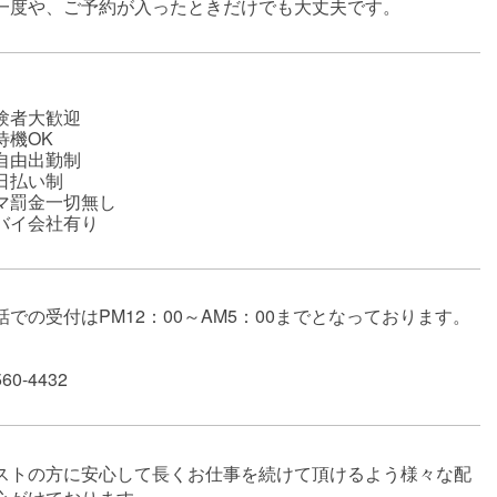
一度や、ご予約が入ったときだけでも大丈夫です。
験者大歓迎
待機OK
自由出勤制
日払い制
マ罰金一切無し
バイ会社有り
話での受付はPM12：00～AM5：00までとなっております。
560-4432
ストの方に安心して長くお仕事を続けて頂けるよう様々な配