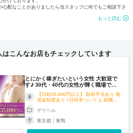
心がけております。
や心配なことがありましたら当スタッフに何でもご相談下さ
もっと読む
験の方でも安心して働けるのも当店の特徴のひとつです。
タのご応募をお待ちしております。
人はこんなお店もチェックしています
とにかく稼ぎたいという女性 大歓迎で
す♪ 30代・40代の女性が輝く職場で
す。 老舗会員制のお店で 圧倒的なお客
【日給35,000円以上】 取材手当あり 報
様の数に 驚かれること必至です♪
奨金制度あり 1日何本ついても 雑費上
限 1,000円
デリヘル
東京都｜巣鴨