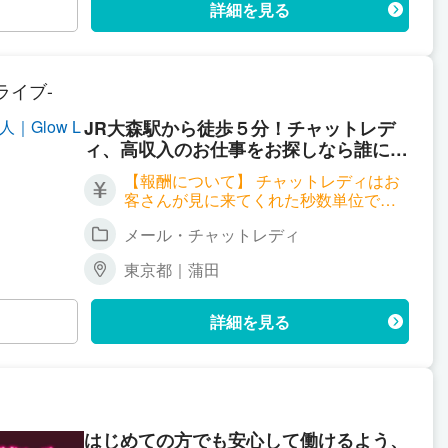
詳細を見る
ーライブ-
JR大森駅から徒歩５分！チャットレデ
ィ、高収入のお仕事をお探しなら誰にも
バレずにはじめられる！ ルーム通勤/自
【報酬について】 チャットレディはお
宅どちらも対応致します。高収入バイト
客さんが見に来てくれた秒数単位でお
で充実のプライベート♪
給料が発生する職種となります。 サイ
メール・チャットレディ
トごとに報酬も違ってくるのですが、
以下一例となります。 ▼双方向チャッ
東京都｜蒲田
ト 時給 2,700円～7,200円 ▼ツーショ
ットチャット 時給 2,700円～4,500円
▼パーティーチャット 時給 1,800円～
詳細を見る
（＊一人のお客様と話する場合） 同時
に会話するお客様が増えれば増える
程、時給ＵＰ！ 平均で時給3,000円以
上、5,000円以上の方も普通にいらっし
ゃいます！ 詳しくはお気軽にお問い合
わせください。
はじめての方でも安心して働けるよう、