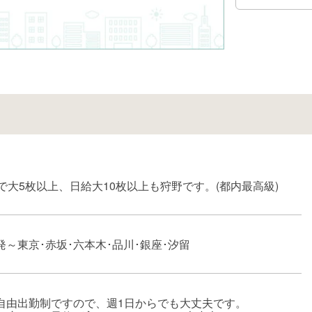
分で大5枚以上、日給大10枚以上も狩野です。(都内最高級)
発～東京･赤坂･六本木･品川･銀座･汐留
自由出勤制ですので、週1日からでも大丈夫です。