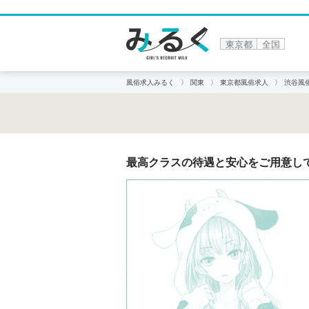
東京都
全国
風俗求人みるく
関東
東京都風俗求人
渋谷風
最高クラスの待遇と安心をご用意し