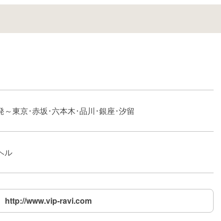
発～東京･赤坂･六本木･品川･銀座･汐留
ヘル
http://www.vip-ravi.com