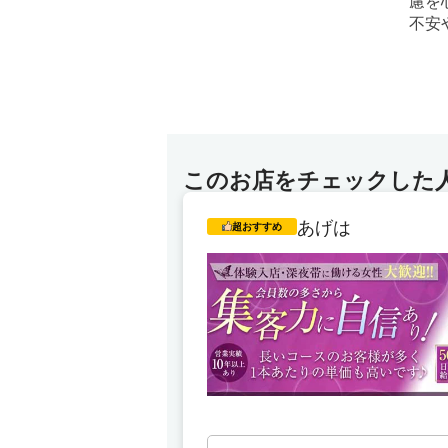
慮を
不安
い。
未経
アナ
このお店をチェックした
あげは
超おすすめ