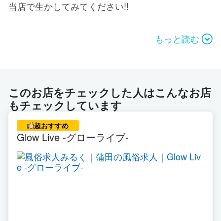
当店で生かしてみてください!!
相談や面接＆体験入店は毎日実施中です♪
もっと読む
お気軽にお問い合わせください♪
業界未経験、男性経験が少ない(全くない)女の子で
も
このお店をチェックした人はこんなお店
手コキ研修塾の超ソフトサービスでしたらストレス
もチェックしています
なく
無理なく働けます。貴方の出来る範囲の仕事で大丈
超おすすめ
夫です^^
Glow Live -グローライブ-