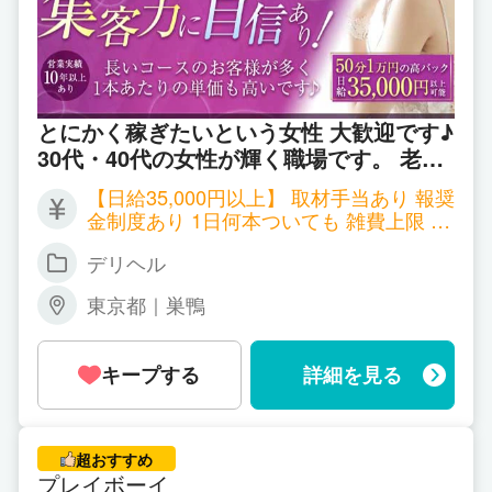
とにかく稼ぎたいという女性 大歓迎です♪
30代・40代の女性が輝く職場です。 老舗
会員制のお店で 圧倒的なお客様の数に 驚
【日給35,000円以上】 取材手当あり 報奨
かれること必至です♪
金制度あり 1日何本ついても 雑費上限 1,
000円
デリヘル
東京都｜巣鴨
キープする
詳細を見る
超おすすめ
プレイボーイ