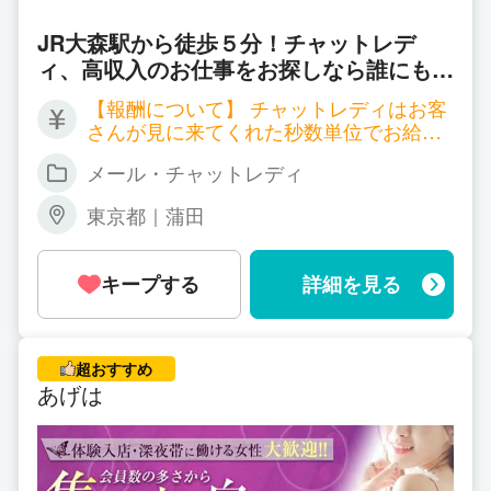
JR大森駅から徒歩５分！チャットレデ
ィ、高収入のお仕事をお探しなら誰にもバ
レずにはじめられる！ ルーム通勤/自宅ど
【報酬について】 チャットレディはお客
ちらも対応致します。高収入バイトで充実
さんが見に来てくれた秒数単位でお給料
のプライベート♪
が発生する職種となります。 サイトごと
メール・チャットレディ
に報酬も違ってくるのですが、以下一例
となります。 ▼双方向チャット 時給 2,
東京都｜蒲田
700円～7,200円 ▼ツーショットチャット
時給 2,700円～4,500円 ▼パーティーチ
ャット 時給 1,800円～（＊一人のお客
キープする
詳細を見る
様と話する場合） 同時に会話するお客様
が増えれば増える程、時給ＵＰ！ 平均で
時給3,000円以上、5,000円以上の方も普
通にいらっしゃいます！ 詳しくはお気軽
超おすすめ
にお問い合わせください。
あげは